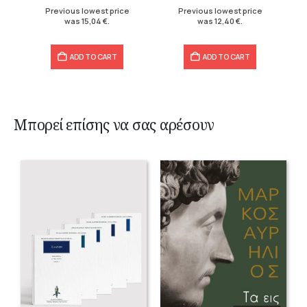
19,90 €.
15,04 €.
16,60 €.
12,40 €.
Previous lowest price
Previous lowest price
was
15,04
€
.
was
12,40
€
.
ADD TO CART
ADD TO CART
Μπορεί επίσης να σας αρέσουν