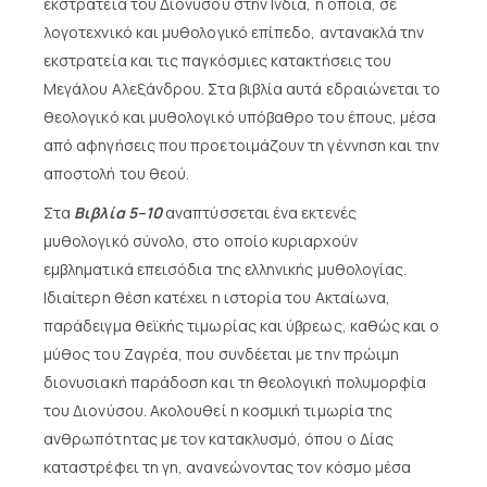
εκστρατεία του Διονύσου στην Ινδία, η οποία, σε
λογοτεχνικό και μυθολογικό επίπεδο, αντανακλά την
εκστρατεία και τις παγκόσμιες κατακτήσεις του
Μεγάλου Αλεξάνδρου. Στα βιβλία αυτά εδραιώνεται το
θεολογικό και μυθολογικό υπόβαθρο του έπους, μέσα
από αφηγήσεις που προετοιμάζουν τη γέννηση και την
αποστολή του θεού.
Στα
Βιβλία 5–10
αναπτύσσεται ένα εκτενές
μυθολογικό σύνολο, στο οποίο κυριαρχούν
εμβληματικά επεισόδια της ελληνικής μυθολογίας.
Ιδιαίτερη θέση κατέχει η ιστορία του Ακταίωνα,
παράδειγμα θεϊκής τιμωρίας και ύβρεως, καθώς και ο
μύθος του Ζαγρέα, που συνδέεται με την πρώιμη
διονυσιακή παράδοση και τη θεολογική πολυμορφία
του Διονύσου. Ακολουθεί η κοσμική τιμωρία της
ανθρωπότητας με τον κατακλυσμό, όπου ο Δίας
καταστρέφει τη γη, ανανεώνοντας τον κόσμο μέσα