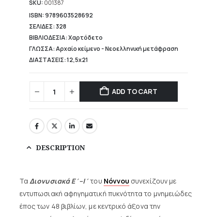
15,92 €.
SKU:
001387
ISBN: 9789603528692
ΣΕΛΙΔΕΣ: 328
ΒΙΒΛΙΟΔΕΣΙΑ: Χαρτόδετο
ΓΛΩΣΣΑ: Αρχαίο κείμενο - Νεοελληνική μετάφραση
ΔΙΑΣΤΑΣΕΙΣ: 12,5x21
ADD TO CART
DESCRIPTION
Τα
Διονυσιακά Ε΄–Ι΄
του
Νόννου
συνεχίζουν με
εντυπωσιακή αφηγηματική πυκνότητα το μνημειώδες
έπος των 48 βιβλίων, με κεντρικό άξονα την