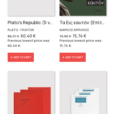
Plato’s Republic (5 volumes)
Τα Εις εαυτόν (Επίτομο) – Μάρκος Αυρήλιος
PLATO - ΠΛΑΤΩΝ
ΜΑΡΚΟΣ ΑΥΡΗΛΙΟΣ
Original
Current
Original
Current
60,40
€
15,74
€
86,31
€
19,90
€
price
price
price
price
Previous lowest price was
Previous lowest price was
was:
is:
was:
is:
60,40
€
.
15,74
€
.
86,31 €.
60,40 €.
19,90 €.
15,74 €.
ADD TO CART
ADD TO CART