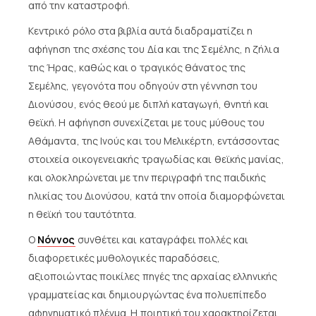
από την καταστροφή.
Κεντρικό ρόλο στα βιβλία αυτά διαδραματίζει η
αφήγηση της σχέσης του Δία και της Σεμέλης, η ζήλια
της Ήρας, καθώς και ο τραγικός θάνατος της
Σεμέλης, γεγονότα που οδηγούν στη γέννηση του
Διονύσου, ενός θεού με διπλή καταγωγή, θνητή και
θεϊκή. Η αφήγηση συνεχίζεται με τους μύθους του
Αθάμαντα, της Ινούς και του Μελικέρτη, εντάσσοντας
στοιχεία οικογενειακής τραγωδίας και θεϊκής μανίας,
και ολοκληρώνεται με την περιγραφή της παιδικής
ηλικίας του Διονύσου, κατά την οποία διαμορφώνεται
η θεϊκή του ταυτότητα.
Ο
Νόννος
συνθέτει και καταγράφει πολλές και
διαφορετικές μυθολογικές παραδόσεις,
αξιοποιώντας ποικίλες πηγές της αρχαίας ελληνικής
γραμματείας και δημιουργώντας ένα πολυεπίπεδο
αφηγηματικό πλέγμα. Η ποιητική του χαρακτηρίζεται