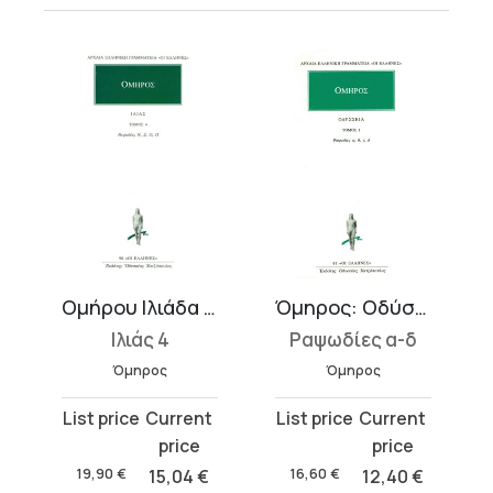
οι)
Ομήρου Ιλιάδα : Ραψωδίες Ν-Π
Όμηρος: Οδύσσεια 1
Ιλιάς 4
Ραψωδίες α-δ
Όμηρος
Όμηρος
Original
Current
Original
Current
price
price
price
price
was:
is:
was:
is:
19,90
€
15,04
€
16,60
€
12,40
€