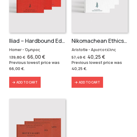
Iliad – Hardbound Edition
Nikomachean Ethics (3 volumes)
Homer - Όμηρος
Aristotle - Αριστοτέλης
Original
Current
Original
Current
66,00
€
40,25
€
139,80
€
57,49
€
price
price
price
price
Previous lowest price was
Previous lowest price was
was:
is:
was:
is:
66,00
€
.
40,25
€
.
139,80 €.
66,00 €.
57,49 €.
40,25 €.
ADD TO CART
ADD TO CART