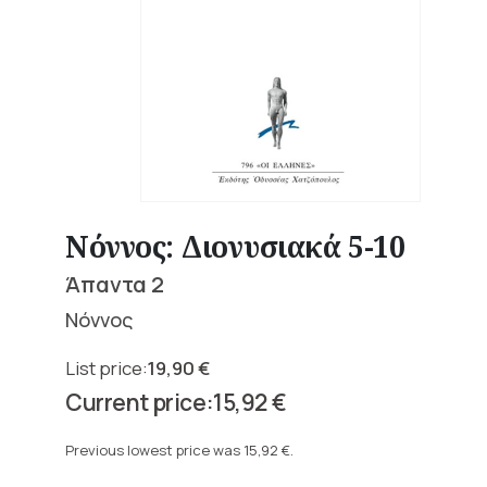
Νόννος: Διονυσιακά 5-10
Άπαντα 2
Νόννος
19,90
€
Original
15,92
€
price
Current
was:
price
Previous lowest price was
15,92
€
.
19,90 €.
is: