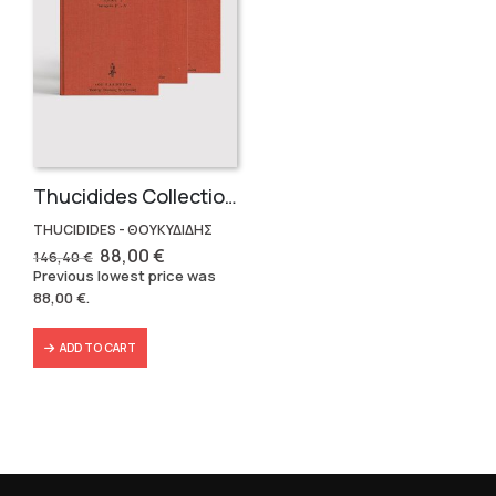
Thucidides Collection – Hardbound Edition (4 volumes)
THUCIDIDES - ΘΟΥΚΥΔΙΔΗΣ
Original
Current
88,00
€
146,40
€
price
price
Previous lowest price was
was:
is:
88,00
€
.
146,40 €.
88,00 €.
ADD TO CART