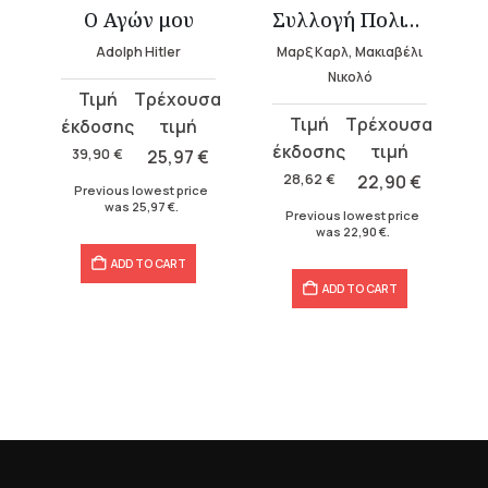
ek language)
Ο Αγών μου
Συλλογή Πολιτική Σκέψη (2 τόμοι)
Adolph Hitler
Μαρξ Καρλ, Μακιαβέλι
Νικολό
Original
Current
Original
Current
price
price
price
price
was:
is:
39,90
€
25,97
€
was:
is:
39,90 €.
25,97 €.
28,62
€
22,90
€
Previous lowest price
28,62 €.
22,90 €.
was
25,97
€
.
Previous lowest price
was
22,90
€
.
ADD TO CART
ADD TO CART