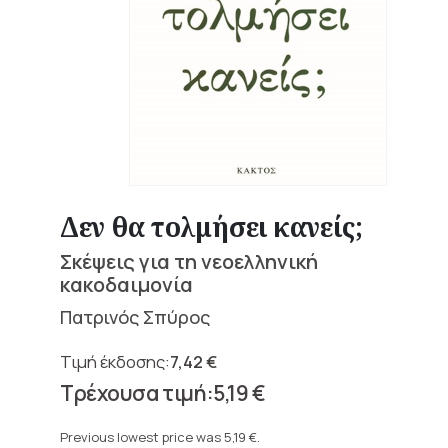
Δεν θα τολμήσει κανείς;
Σκέψεις για τη νεοελληνική
κακοδαιμονία
Πατρινός Σπύρος
7,42
€
Original
5,19
€
price
Current
was:
price
Previous lowest price was
5,19
€
.
7,42 €.