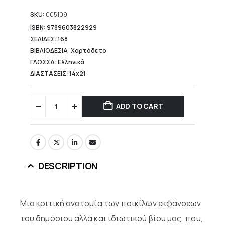
is:
5,19 €.
SKU:
005109
ISBN: 9789603822929
ΣΕΛΙΔΕΣ: 168
ΒΙΒΛΙΟΔΕΣΙΑ: Χαρτόδετο
ΓΛΩΣΣΑ: Ελληνικά
ΔΙΑΣΤΑΣΕΙΣ: 14x21
ADD TO CART
DESCRIPTION
Μια κριτική ανατομία των ποικίλων εκφάνσεων
του δημόσιου αλλά και ιδιωτικού βίου μας, που,