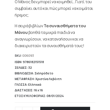
Ο Μάνος δεν μπορεί να κοιμηθεί… Γιατί του
4,90 €.
συμβαίνει αυτό και πώς μπορεί να κοιμάται
ήρεμος;
Η σειρά βιβλίων
Τα συναισθήματα του
Μάνου
βοηθά τα μικρά παιδιά να
αναγνωρίσουν, να κατανοήσουν και να
διαχειριστούν τα συναισθήματά τους!
SKU:
006093
ISBN: 9786182151518
ΣΕΛΙΔΕΣ: 32
ΒΙΒΛΙΟΔΕΣΙΑ: Σκληρόδετο
ΜΕΤΑΦΡΑΣΗ: Χριστίνα Λεβέντη
ΓΛΩΣΣΑ: Ελληνικά
ΔΙΑΣΤΑΣΕΙΣ: 16 x 16
ΕΤΟΣ ΚΥΚΛΟΦΟΡΙΑΣ: 08/01/2024