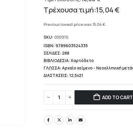
Original
15,04
€
price
Current
was:
price
Previous lowest price was
15,04
€
.
18,80 €.
is:
SKU:
000910
15,04 €.
ISBN: 9789603524335
ΣΕΛΙΔΕΣ: 288
ΒΙΒΛΙΟΔΕΣΙΑ: Χαρτόδετο
ΓΛΩΣΣΑ: Αρχαίο κείμενο - Νεοελληνική μετ
ΔΙΑΣΤΑΣΕΙΣ: 12,5x21
ADD TO CART