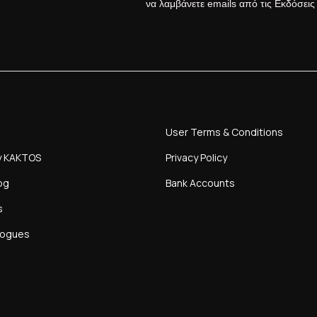
να λαμβάνετε emails από τις Εκδόσει
User Terms & Conditions
y KAKTOS
Privacy Policy
og
Bank Accounts
s
logues