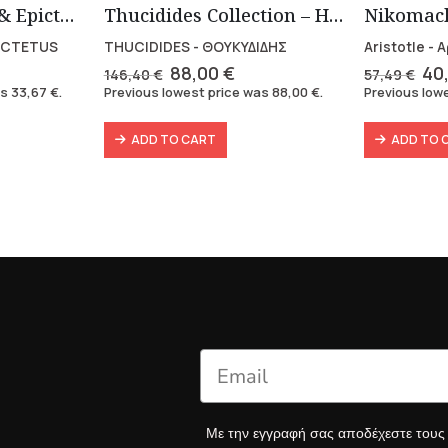
Marcus Aurelius & Epictetus (Compact works in Greek)
Thucidides Collection – Hardbound Edition (4 volumes)
ICTETUS
THUCIDIDES - ΘΟΥΚΥΔΙΔΗΣ
Aristotle -
rent
Original
Current
Ori
88,00
€
40
146,40
€
57,49
€
e
price
price
pri
as
33,67
€
.
Previous lowest price was
88,00
€
.
Previous low
was:
is:
wa
7 €.
146,40 €.
88,00 €.
57,
ADD TO CART
ADD TO 
Με την εγγραφή σας αποδέχεστε του