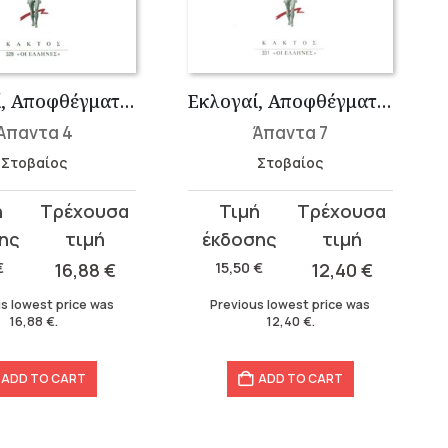
Εκλογαί, Αποφθέγματα, Υποθήκαι Α΄ 50 – Β΄ 7
Εκλογαί, Αποφθέγματα, Υποθήκαι Γ΄ 2-7
Άπαντα 4
Άπαντα 7
Στοβαίος
Στοβαίος
t
Original
Current
price
price
was:
is:
€
16,88
€
15,50
€
12,40
€
15,50 €.
12,40 €.
s lowest price was
Previous lowest price was
16,88
€
.
12,40
€
.
ADD TO CART
ADD TO CART