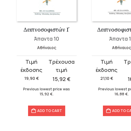
Δειπνοσοφιστών Ι΄
Δειπνοσοφιστ
Άπαντα 10
Άπαντα 
Αθήναιος
Αθήναιο
Original
Current
Original
Current
price
price
price
price
was:
is:
was:
is:
19,90
€
15,92
€
21,10
€
1
19,90 €.
15,92 €.
21,10 €.
16,88 €.
Previous lowest price was
Previous lowest p
15,92
€
.
16,88
€
.
ADD TO CART
ADD TO C