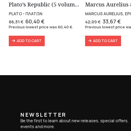
Plato’s Republic (5 volumes)
PLATO - ΠΛΑΤΩΝ
MARCUS AURELIUS, EP
Original
Current
Original
Cur
60,40
€
33,67
€
86,31
€
42,09
€
price
price
price
pric
Previous lowest price was
60,40
€
.
Previous lowest price w
was:
is:
was:
is:
86,31 €.
60,40 €.
42,09 €.
33,6
ADD TO CART
ADD TO CART
NEWSLETTER
Be the first to learn about new releases, special offers,
events and more.