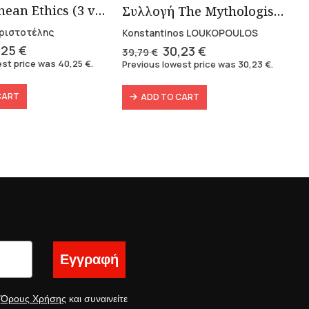
Nikomachean Ethics (3 volumes)
Συλλογή The Mythologist (2 βιβλία)
 Αριστοτέλης
Konstantinos LOUKOPOULOS
ginal
Current
Original
Current
,25
€
30,23
€
39,79
€
ce
price
price
price
est price was
40,25
€
.
Previous lowest price was
30,23
€
.
s:
is:
was:
is:
49 €.
40,25 €.
39,79 €.
30,23 €.
CART
ADD TO CART
Εγγραφή
ς
Όρους Χρήσης
και συναινείτε