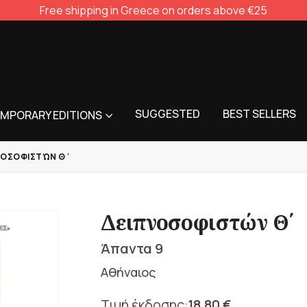
Free shipping in Greece on orders above €25
SUGGESTED
BEST SELLERS
MPORARY EDITIONS
ΝΟΣΟΦΙΣΤΏΝ Θ΄
Δειπνοσοφιστών Θ΄
Άπαντα 9
Αθήναιος
18,80
€