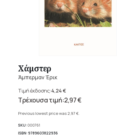
Χάμστερ
Άμπερμαν Έρικ
4,24
€
Original
2,97
€
price
Current
was:
price
Previous lowest price was
2,97
€
.
4,24 €.
is:
2,97 €.
SKU:
000761
ISBN: 9789603822936