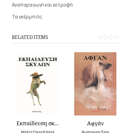
Αναπαραγωγή και εκτροφή
Τα γκέρμπιλς
RELATED ITEMS
σκύλος
Εκπαίδευση σκύλων
Αφγάν
Μπέντζαμιν Κάρολ
Άμπερμαν Έρικ