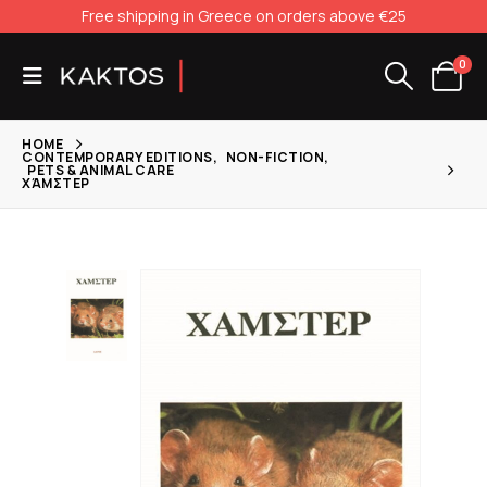
Free shipping in Greece on orders above €25
0
HOME
CONTEMPORARY EDITIONS
,
NON-FICTION
,
PETS & ANIMAL CARE
ΧΆΜΣΤΕΡ