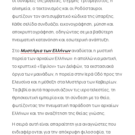
οι δυνάμεις της μαγείας, ο Ερμής Τρισμέγιστος, η
αλχημεία, ο τεκτονισμός και οι Ροδόσταυροι
φωτίζουν τον αντισυμβατικό κώδικα της ύπαρξης.
Κάθε σελίδα συνδυάζει εικονογράφηση, μύηση και
αποκρυπτογράφηση, οδηγώντας σε μια βαθύτερη
πνευματική κατανόηση και εσωτερική ανάπτυξη.
Στο
Μυστήρια των Ελλήνων
αναδύεται η μυστική
πορεία των αρχαίων Ελλήνων: η απολλώνια μαντική,
το κρυπτικό «Έψιλον» των Δελφών, τα εκστασιακά
όργια των μαινάδων, η πορεία στην Ιερά Οδό προς την
Ελευσίνα και η μέθεξη στα Μυστήρια των Καβειρίων.
Τα βιβλία αυτά παρουσιάζουν τις ιεροτελεστίες, τη
θρησκευτική εμπειρία και τη σύνδεση με το θείο,
φωτίζοντας την πνευματική παράδοση των αρχαίων
Ελλήνων και την αναζήτηση της θείας γνώσης.
Η σειρά αυτή είναι απαραίτητη για αναγνώστες που
ενδιαφέρονται για την απόκρυφη φιλοσοφία, τα