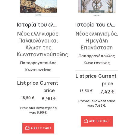
Ιστορία του ελληνικού έθνους 14
Ιστορία του ελληνικού έθνους 16
Νέος ελληνισμός.
Νέος ελληνισμός.
Παλαιολόγοι και
Η μεγάλη
Άλωση της
Επανάσταση
Κωνσταντινούπολης
Παπαρρηγόπουλος
Παπαρρηγόπουλος
Κωνσταντίνος
Κωνσταντίνος
Original
Current
Original
Current
price
price
price
price
was:
is:
13,30
€
7,42
€
was:
is:
13,30 €.
7,42 €.
15,50
€
8,90
€
Previous lowest price
15,50 €.
8,90 €.
was
7,42
€
.
Previous lowest price
was
8,90
€
.
ADD TO CART
ADD TO CART