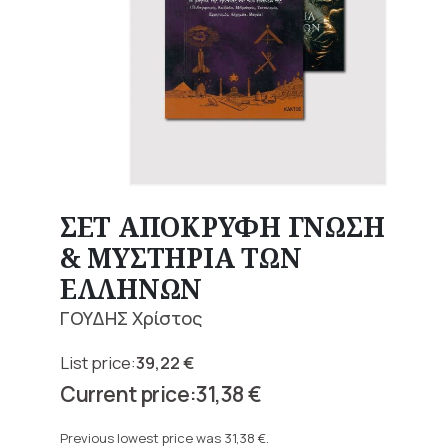
ΣΕΤ ΑΠΟΚΡΥΦΗ ΓΝΩΣΗ
& ΜΥΣΤΗΡΙΑ ΤΩΝ
ΕΛΛΗΝΩΝ
ΓΟΥΔΗΣ Χρίστος
39,22
€
Original
31,38
€
price
Current
was:
price
Previous lowest price was
31,38
€
.
39,22 €.