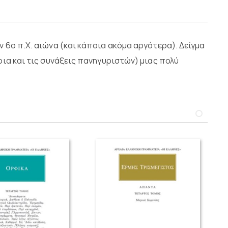
 6ο π.Χ. αιώνα (και κάποια ακόμα αργότερα). Δείγμα
ρια και τις συνάξεις πανηγυριστών) μιας πολύ