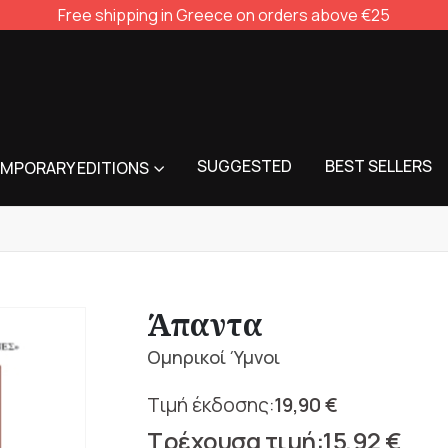
Free shipping in Greece on orders above €25
SUGGESTED
BEST SELLERS
MPORARY EDITIONS
Άπαντα
Ομηρικοί Ύμνοι
19,90
€
Original
15,92
€