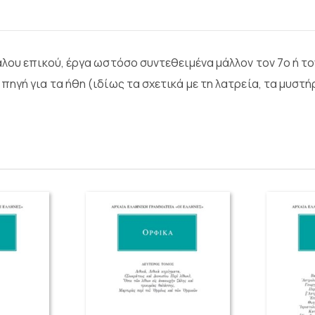
λου επικού, έργα ωστόσο συντεθειμένα μάλλον τον 7ο ή τον
ηγή για τα ήθη (ιδίως τα σχετικά με τη λατρεία, τα μυστή