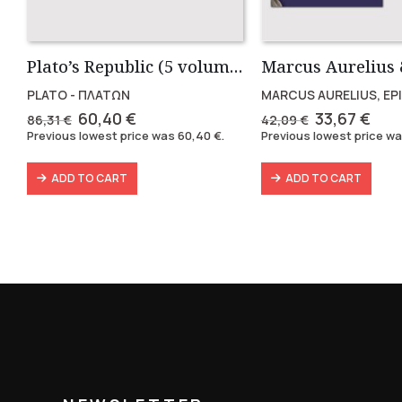
Plato’s Republic (5 volumes)
PLATO - ΠΛΑΤΩΝ
MARCUS AURELIUS, EP
Original
Current
Original
Cur
60,40
€
33,67
€
86,31
€
42,09
€
price
price
price
pric
Previous lowest price was
60,40
€
.
Previous lowest price w
was:
is:
was:
is:
86,31 €.
60,40 €.
42,09 €.
33,6
ADD TO CART
ADD TO CART