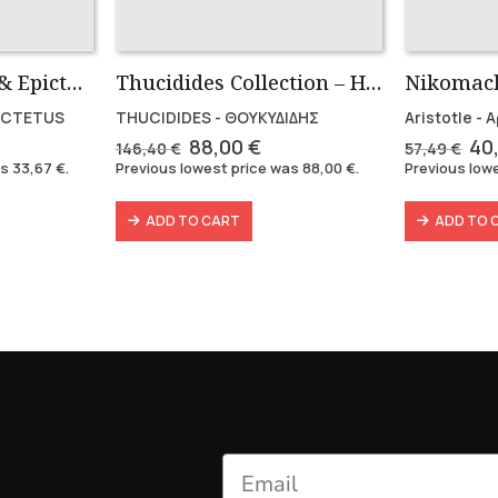
Marcus Aurelius & Epictetus (Compact works in Greek)
Thucidides Collection – Hardbound Edition (4 volumes)
ICTETUS
THUCIDIDES - ΘΟΥΚΥΔΙΔΗΣ
Aristotle -
rent
Original
Current
Ori
88,00
€
40
146,40
€
57,49
€
e
price
price
pri
as
33,67
€
.
Previous lowest price was
88,00
€
.
Previous low
was:
is:
wa
7 €.
146,40 €.
88,00 €.
57,
ADD TO CART
ADD TO 