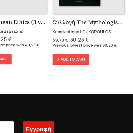
Nikomachean Ethics (3 volumes)
Συλλογή The Mythologist (2 βιβλία)
 Αριστοτέλης
Konstantinos LOUKOPOULOS
ginal
Current
Original
Current
,25
€
30,23
€
39,79
€
ce
price
price
price
est price was
40,25
€
.
Previous lowest price was
30,23
€
.
s:
is:
was:
is:
49 €.
40,25 €.
39,79 €.
30,23 €.
CART
ADD TO CART
Εγγραφή