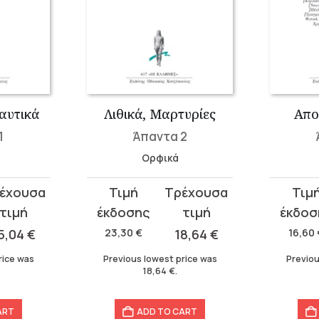
αυτικά
Λιθικά, Μαρτυρίες
Απο
1
Άπαντα 2
Ορφικά
Original
Current
Original
Curren
price
price
price
price
was:
is:
was:
is:
5,04
€
23,30
€
18,64
€
16,60
23,30 €.
18,64 €.
16,60 €.
13,28 €.
rice was
Previous lowest price was
Previou
18,64
€
.
ART
ADD TO CART