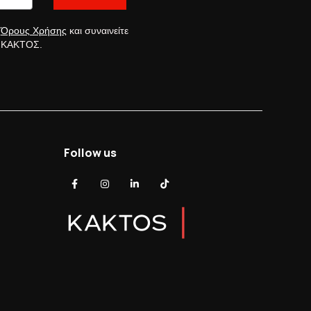
ς
Όρους Χρήσης
και συναινείτε
ς ΚΑΚΤΟΣ.
Follow us