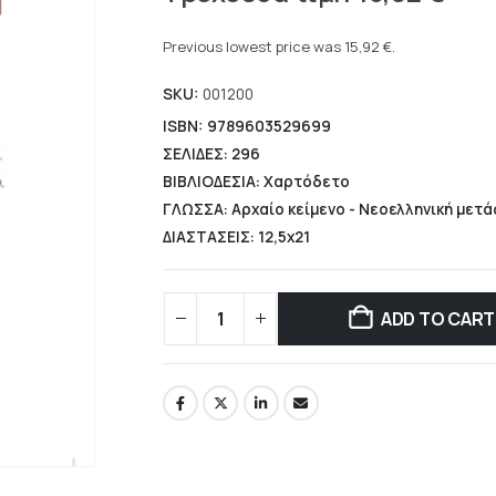
price
Current
was:
price
Previous lowest price was
15,92
€
.
19,90 €.
is:
SKU:
001200
15,92 €.
ISBN: 9789603529699
ΣΕΛΙΔΕΣ: 296
ΒΙΒΛΙΟΔΕΣΙΑ: Χαρτόδετο
ΓΛΩΣΣΑ: Αρχαίο κείμενο - Νεοελληνική μετ
ΔΙΑΣΤΑΣΕΙΣ: 12,5x21
ADD TO CART