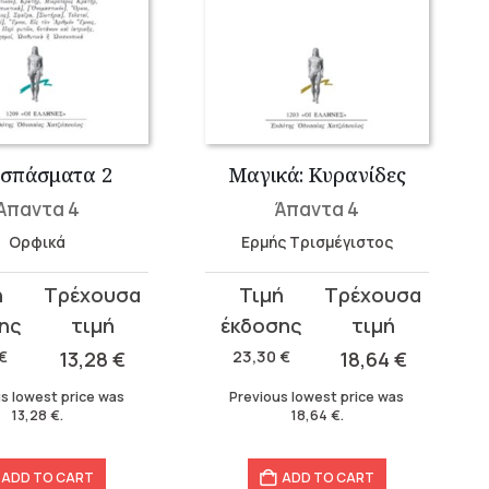
σπάσματα 2
Μαγικά: Κυρανίδες
Άπαντα 4
Άπαντα 4
Ορφικά
Ερμής Τρισμέγιστος
t
Original
Current
price
price
was:
is:
€
13,28
€
23,30
€
18,64
€
23,30 €.
18,64 €.
s lowest price was
Previous lowest price was
13,28
€
.
18,64
€
.
ADD TO CART
ADD TO CART