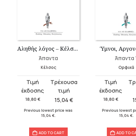
Αληθής λόγος – Κέλσος
Ύμνοι, Αργον
Άπαντα
Άπαντα 
Κέλσος
Ορφικά
Original
Current
Original
Current
price
price
price
price
was:
is:
was:
is:
18,80
€
15,04
€
18,80
€
1
18,80 €.
15,04 €.
18,80 €.
15,04 €.
Previous lowest price was
Previous lowest p
15,04
€
.
15,04
€
.
ADD TO CART
ADD TO C