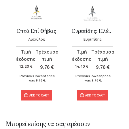
Επτά Επί Θήβας
Ευριπίδης: Ηλέκτρα
Αισχύλος
Ευριπίδης
Original
Current
Original
Current
price
price
price
price
was:
is:
was:
is:
12,20
€
9,76
€
14,40
€
9,76
€
12,20 €.
9,76 €.
14,40 €.
9,76 €.
Previous lowest price
Previous lowest price
was
9,76
€
.
was
9,76
€
.
ADD TO CART
ADD TO CART
Μπορεί επίσης να σας αρέσουν