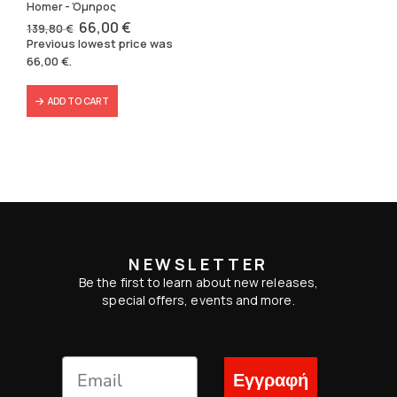
Homer - Όμηρος
Original
Current
66,00
€
139,80
€
price
price
Previous lowest price was
was:
is:
66,00
€
.
139,80 €.
66,00 €.
ADD TO CART
NEWSLETTER
Be the first to learn about new releases,
special offers, events and more.
Εγγραφή