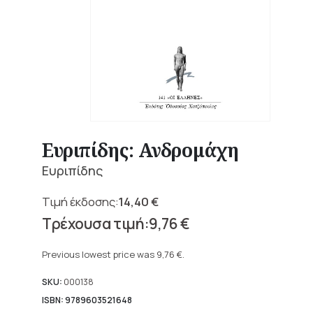
Ευριπίδης: Ανδρομάχη
Ευριπίδης
14,40
€
Original
9,76
€
price
Current
was:
price
Previous lowest price was
9,76
€
.
14,40 €.
is:
9,76 €.
SKU:
000138
ISBN: 9789603521648