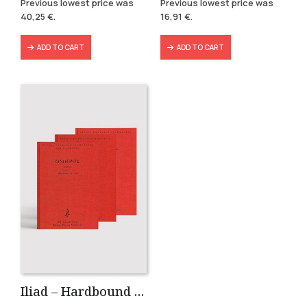
Previous lowest price was
Previous lowest price was
was:
is:
was:
is:
40,25
€
.
16,91
€
.
57,49 €.
40,25 €.
18,79 €.
16,91 €.
ADD TO CART
ADD TO CART
Iliad – Hardbound Edition