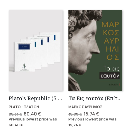
Plato’s Republic (5 volumes)
Τα Εις εαυτόν (Επίτομο) – Μάρκος Αυρήλιος
PLATO - ΠΛΑΤΩΝ
ΜΑΡΚΟΣ ΑΥΡΗΛΙΟΣ
Original
Current
Original
Current
60,40
€
15,74
€
86,31
€
19,90
€
price
price
price
price
Previous lowest price was
Previous lowest price was
was:
is:
was:
is:
60,40
€
.
15,74
€
.
86,31 €.
60,40 €.
19,90 €.
15,74 €.