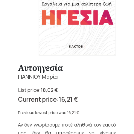
Αυτοηγεσία
ΓΙΑΝΝΙΟΥ Μαρία
18,02
€
Original
16,21
€
price
Current
was:
price
Previous lowest price was
16,21
€
.
18,02 €.
is:
Αν δεν γνωρίσουμε ποτέ αληθινά τον εαυτό
16,21 €.
μας, δεν θα μπορέσουμε να γίνουμε