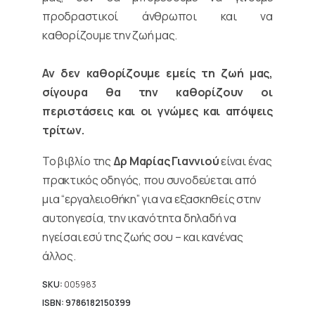
προδραστικοί άνθρωποι και να
καθορίζουμε την ζωή μας.
Αν δεν καθορίζουμε εμείς τη ζωή μας,
σίγουρα θα την καθορίζουν οι
περιστάσεις και οι γνώμες και απόψεις
τρίτων.
Το βιβλίο της
Δρ Μαρίας Γιαννιού
είναι ένας
πρακτικός οδηγός, που συνοδεύεται από
μια “εργαλειοθήκη” για να εξασκηθείς στην
αυτοηγεσία, την ικανότητα δηλαδή να
ηγείσαι εσύ της ζωής σου – και κανένας
άλλος.
SKU:
005983
ISBN: 9786182150399