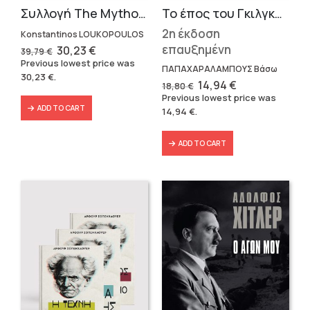
Το έπος του Γκιλγκαμές
Συλλογή The Mythologist (2 βιβλία)
2η έκδοση
Konstantinos LOUKOPOULOS
επαυξημένη
Original
Current
30,23
€
39,79
€
price
price
Previous lowest price was
was:
is:
ΠΑΠΑΧΑΡΑΛΑΜΠΟΥΣ Βάσω
30,23
€
.
39,79 €.
30,23 €.
Original
Current
14,94
€
18,80
€
price
price
Previous lowest price was
was:
is:
ADD TO CART
14,94
€
.
18,80 €.
14,94 €.
ADD TO CART