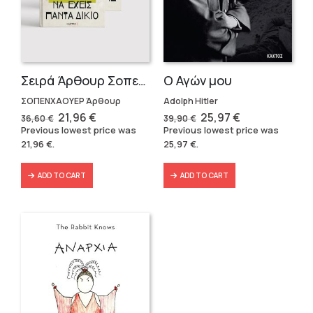
Σειρά Άρθουρ Σοπενχάουερ (3 βιβλία)
Ο Αγών μου
ΣΟΠΕΝΧΑΟΥΕΡ Άρθουρ
Adolph Hitler
Original
Current
Original
Current
21,96
€
25,97
€
36,60
€
39,90
€
price
price
price
price
Previous lowest price was
Previous lowest price was
was:
is:
was:
is:
21,96
€
.
25,97
€
.
36,60 €.
21,96 €.
39,90 €.
25,97 €.
ADD TO CART
ADD TO CART