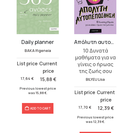
Daily planner
Απόλυτη αυτοπεποίθηση
10 Δυνατά
BAKA Ifigeneia
ΣΠΗ
μαθήματα για να
Original
Current
Orig
Cur
γίνεις ο ήρωας
price
price
pric
pric
της ζωής σου
was:
is:
was
is:
17,64
€
15,88
€
14
BILYEU Lisa
17,64 €.
15,88 €.
14,8
13,3
Previous lowest price
Prev
Original
Current
was
15,88
€
.
price
price
was:
is:
17,70
€
12,39
€
ADD TO CART
17,70 €.
12,39 €.
Previous lowest price
was
12,39
€
.