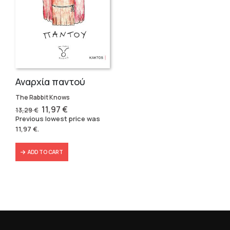
Αναρχία παντού
The Rabbit Knows
Original
Current
11,97
€
13,29
€
price
price
Previous lowest price was
was:
is:
11,97
€
.
13,29 €.
11,97 €.
ADD TO CART