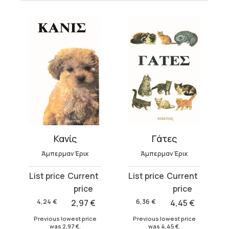
λο μου
Κανίς
Γάτες
Άμπερμαν Έρικ
Άμπερμαν Έρικ
Original
Current
Original
Current
price
price
price
price
was:
is:
was:
is:
4,24
€
2,97
€
6,36
€
4,45
€
4,24 €.
2,97 €.
6,36 €.
4,45 €.
Previous lowest price
Previous lowest price
was
2,97
€
.
was
4,45
€
.