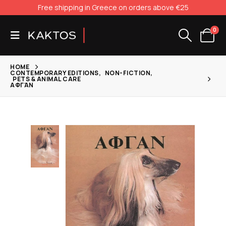
Free shipping in Greece on orders above €25
0
HOME
CONTEMPORARY EDITIONS
,
NON-FICTION
,
PETS & ANIMAL CARE
ΑΦΓΆΝ