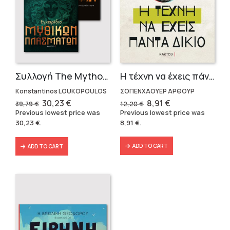
Η τέχνη να έχεις πάντα δίκαιο
Συλλογή The Mythologist (2 βιβλία)
ΣΟΠΕΝΧΑΟΥΕΡ ΑΡΘΟΥΡ
Konstantinos LOUKOPOULOS
Original
Current
Original
Current
8,91
€
30,23
€
12,20
€
39,79
€
price
price
price
price
Previous lowest price was
Previous lowest price was
was:
is:
was:
is:
8,91
€
.
30,23
€
.
12,20 €.
8,91 €.
39,79 €.
30,23 €.
ADD TO CART
ADD TO CART