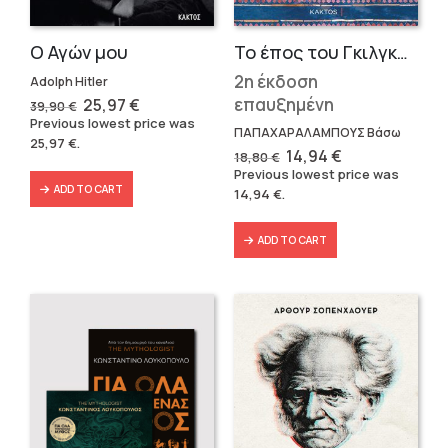
Ο Αγών μου
Το έπος του Γκιλγκαμές
2η έκδοση
Adolph Hitler
Original
Current
επαυξημένη
25,97
€
39,90
€
price
price
Previous lowest price was
was:
is:
ΠΑΠΑΧΑΡΑΛΑΜΠΟΥΣ Βάσω
25,97
€
.
39,90 €.
25,97 €.
Original
Current
14,94
€
18,80
€
price
price
Previous lowest price was
was:
is:
ADD TO CART
14,94
€
.
18,80 €.
14,94 €.
ADD TO CART