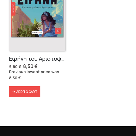
Ειρήνη του Αριστοφάνη
Original
Current
8,50
€
9,90
€
price
price
Previous lowest price was
was:
is:
8,50
€
.
9,90 €.
8,50 €.
ADD TO CART