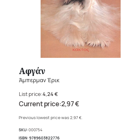
Αφγάν
Άμπερμαν Έρικ
4,24
€
Original
2,97
€
price
Current
was:
price
Previous lowest price was
2,97
€
.
4,24 €.
is:
2,97 €.
SKU:
000754
ISBN: 9789603822776