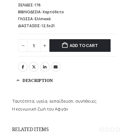
ΣΕΛΙΔΕΣ: 176
ΒΙΒΛΙΟΔΕΣΙΑ: Χαρτόδετο
ΓΛΩΣΣΑ: Ελληνικά
ΔΙΑΣΤΑΣΕΙΣ: 12,5x21
ADD TO CART
DESCRIPTION
Ταυ­τό­τη­τα, υγεί­α, εκ­παί­δευ­ση, συ­νή­θειες.
Η κοι­νω­νι­κή ζω­ή του Αφ­γάν
RELATED ITEMS