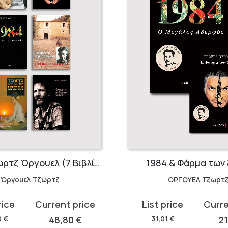
Σειρά Τζωρτζ Όργουελ (7 Βιβλία)
1984 & Φάρμα των
Όργουελ Τζωρτζ
ΟΡΓΟΥΕΛ Τζωρτ
Original
Current
price
price
0
€
48,80
€
31,01
€
2