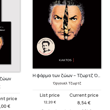
Η φάρμα των ζώων – Τζωρτζ Όργουελ
 ζώων
Όργουελ Τζωρτζ
ζ
Original
Current
price
price
12,20
€
8,54
€
1,00
€
was:
is: