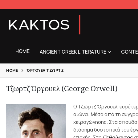
HOME
ANCIENT GREEK LITERATURE
CONTE
HOME
ΌΡΓΟΥΕΛ ΤΖΩΡΤΖ
Τζωρτζ Όργουελ (George Orwell)
Ο Τζωρτζ Όργουελ, ευρύτερ
αιώνα.
Μέσα από τη συγγραφ
χειραγώγησης. Στα σπουδα
διάσημα δυστοπικά του έργα
εποχής. Στο
Πεθαίνοντας σ