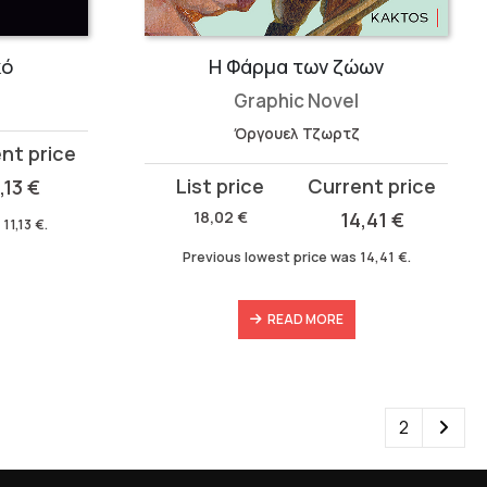
κό
Η Φάρμα των ζώων
Graphic Novel
Όργουελ Τζωρτζ
Original
Current
1,13
€
price
price
18,02
€
14,41
€
s
11,13
€
.
was:
is:
Previous lowest price was
14,41
€
.
18,02 €.
14,41 €.
READ MORE
1
2