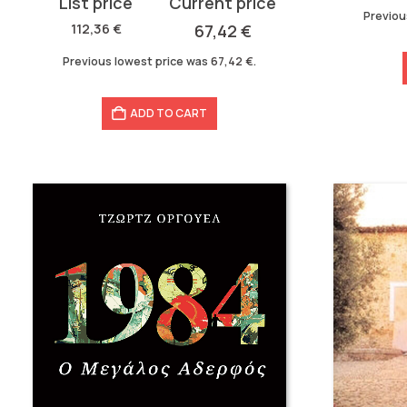
Original
Current
was:
is:
Previou
price
price
112,36
€
67,42
€
117,30 €.
48,80 €.
was:
is:
Previous lowest price was
67,42
€
.
112,36 €.
67,42 €.
ADD TO CART