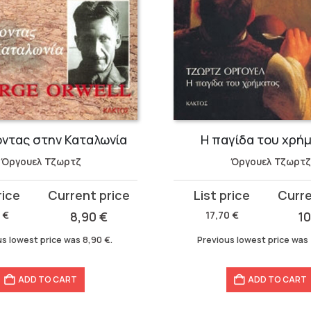
οντας στην Καταλωνία
Η παγίδα του χρή
Όργουελ Τζωρτζ
Όργουελ Τζωρτζ
Original
Current
price
price
0
€
8,90
€
17,70
€
1
was:
is:
us lowest price was
8,90
€
.
Previous lowest price was
17,70 €.
10,39 €.
ADD TO CART
ADD TO CART