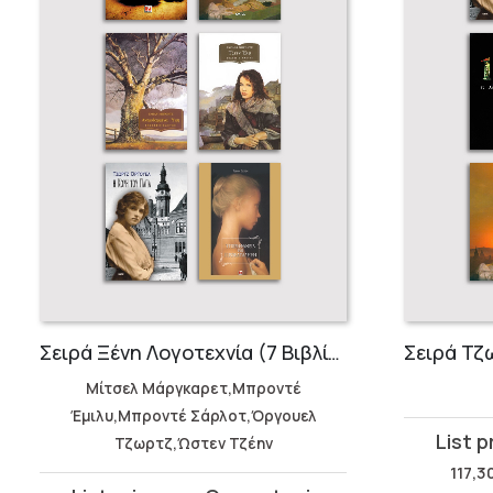
Σειρά Ξένη Λογοτεχνία (7 Βιβλία)
Μίτσελ Μάργκαρετ,Μπροντέ
Έμιλυ,Μπροντέ Σάρλοτ,Όργουελ
Original
Current
Τζωρτζ,Ώστεν Τζέην
price
price
117,3