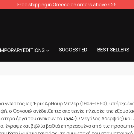
Free shipping in Greece on orders above €25
SUGGESTED
BEST SELLERS
MPORARY EDITIONS
α γνωστός ως Έρικ Άρθουρ Μπλερ (1903–1950), υπήρξε έν
ή, ο Όργουελ ανέδειξε τις σκοτεινές πλευρές της εξουσίας
ιότερα έργα του ανήκουν το
1984
(Ο Μεγάλος Αδερφός) και
, έγραψε και βιβλία βαθιά επηρεασμένα από τις προσωπικέ
την Καταλωνία
καταγράφει τη συμμετοχή του στον Ισπανικό