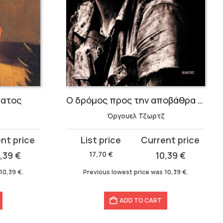
ματος
Ο δρόμος προς την αποβάθρα του Γουίγκαν
Όργουελ Τζωρτζ
Original
Current
price
price
0,39
€
17,70
€
10,39
€
was:
is:
10,39
€
.
Previous lowest price was
10,39
€
.
17,70 €.
10,39 €.
ADD TO CART