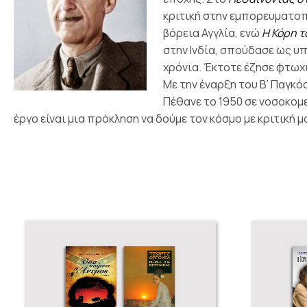
κριτική στην εμπορευματο
βόρεια Αγγλία, ενώ
Η Κόρη 
στην Ινδία, σπούδασε ως υ
χρόνια. Έκτοτε έζησε φτωχ
Με την έναρξη του Β’ Παγκ
Πέθανε το 1950 σε νοσοκομ
έργο είναι μια πρόκληση να δούμε τον κόσμο με κριτική