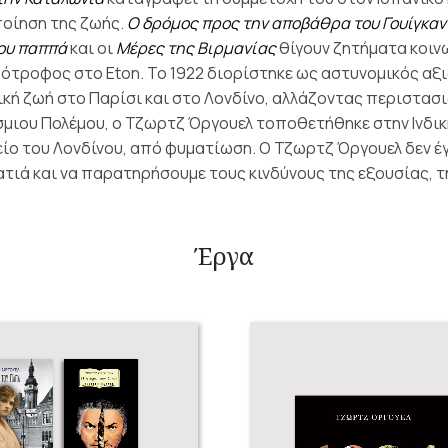
ποίηση της ζωής.
Ο δρόμος προς την αποβάθρα του Γουίγκαν
του παππά
και οι
Μέρες της Βιρμανίας
θίγουν ζητήματα κοιν
πότροφος στο Eton. Το 1922 διορίστηκε ως αστυνομικός α
ική ζωή στο Παρίσι και στο Λονδίνο, αλλάζοντας περιστα
όσμιου Πολέμου, ο Τζωρτζ Όργουελ τοποθετήθηκε στην Ινδι
είο του Λονδίνου, από φυματίωση.
Ο Τζωρτζ Όργουελ δεν έγ
 ματιά και να παρατηρήσουμε τους κινδύνους της εξουσίας,
Έργα