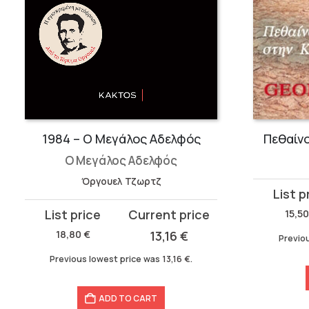
1984 – Ο Μεγάλος Αδελφός
Πεθαίν
Ο Μεγάλος Αδελφός
Όργουελ Τζωρτζ
Original
Current
price
price
Original
Current
15,5
was:
is:
price
price
18,80
€
13,16
€
Previo
15,50 €.
8,90 €.
was:
is:
Previous lowest price was
13,16
€
.
18,80 €.
13,16 €.
ADD TO CART