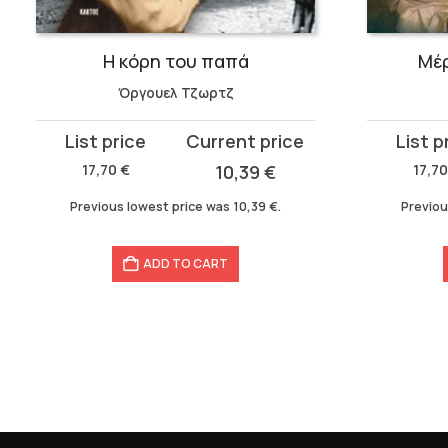
Η κόρη του παπά
Μέρ
Όργουελ Τζωρτζ
Original
Current
Original
Current
price
price
price
price
17,70
€
10,39
€
17,7
was:
is:
was:
is:
Previous lowest price was
10,39
€
.
Previou
17,70 €.
10,39 €.
17,70 €.
10,39 €.
ADD TO CART