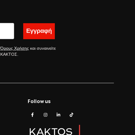
Εγγραφή
ς
Όρους Χρήσης
και συναινείτε
ς ΚΑΚΤΟΣ.
Follow us