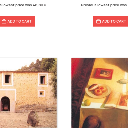
was:
is:
s lowest price was
48,80
€
.
Previous lowest price was
31,01 €.
21,00 €.
ADD TO CART
ADD TO CART