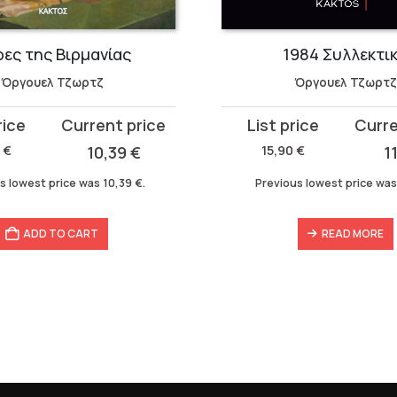
ες της Βιρμανίας
1984 Συλλεκτι
Όργουελ Τζωρτζ
Όργουελ Τζωρτζ
Original
Current
price
price
0
€
10,39
€
15,90
€
1
was:
is:
s lowest price was
10,39
€
.
Previous lowest price wa
15,90 €.
11,13 €.
ADD TO CART
READ MORE