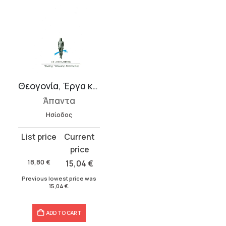
Θεογονία, Έργα και ημέραι, Ασπίς Ηρακλέους, Αποσπάσματα
Άπαντα
Ησίοδος
Original
Current
price
price
was:
is:
18,80
€
15,04
€
18,80 €.
15,04 €.
Previous lowest price was
15,04
€
.
ADD TO CART