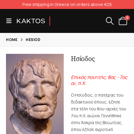
Free shipping in Greece on orders above €25
0
HOME
HESIOD
Ησίοδος
Επικός ποιητής, 8oς - 7ος
αι. π.Χ.
Ο Ησίοδος, ο πατέρας του
διδακτικού έπους, έζησε
στα τέλη του 8ου-αρχές του
7ου π.Χ. αιώνα. Γεννήθηκε
στην Άσκρα της Βοιωτίας,
όπου έζησε αγροτική