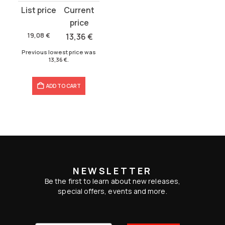
Original
Current
price
price
was:
is:
19,08
€
13,36
€
19,08 €.
13,36 €.
Previous lowest price was
13,36
€
.
ADD TO CART
NEWSLETTER
Be the first to learn about new releases,
special offers, events and more.