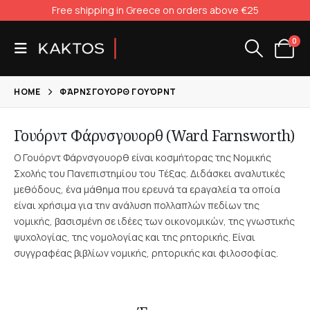
Free shipping in Greece on orders above €25
0
HOME
ΦΆΡΝΣΓΟΥΟΡΘ ΓΟΥΌΡΝΤ
Γουόρντ Φάρνσγουορθ (Ward Farnsworth)
Ο Γουόρντ Φάρνσγουορθ είναι κοσμήτορας της Νομικής
Σχολής του Πανεπιστημίου του Τέξας. Διδάσκει αναλυτικές
μεθόδους, ένα μάθημα που ερευνά τα ερaγαλεία τα οποία
είναι χρήσιμα για την ανάλυση πολλαπλών πεδίων της
νομικής, βασισμένη σε ιδέες των οικονομικών, της γνωστικής
ψυχολογίας, της νομολογίας και της ρητορικής. Είναι
συγγραφέας βιβλίων νομικής, ρητορικής και φιλοσοφίας.