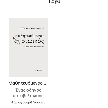
Έργα
Μαθητευόμενος στωικός
Ένας οδηγός
αυτοβελτίωσης
Φάρνσγουορθ Γουόρντ