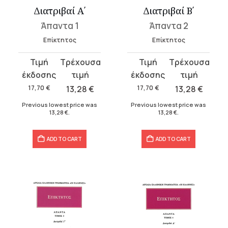
Διατριβαί Α΄
Διατριβαί Β΄
Άπαντα 1
Άπαντα 2
Επίκτητος
Επίκτητος
Original
Current
Original
Current
price
price
price
price
was:
is:
was:
is:
17,70
€
13,28
€
17,70
€
13,28
€
17,70 €.
13,28 €.
17,70 €.
13,28 €.
Previous lowest price was
Previous lowest price was
13,28
€
.
13,28
€
.
ADD TO CART
ADD TO CART