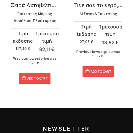
Σειρά Αυτοβελτίωσης (7 τόμοι)
Γίνε σαν το νερό, φίλε μου & Εγχειρίδιον Επίκτητου
Επίκτητος,Μάρκος
ΛΙ Σάνον & Επίκτητος
Αυρήλιος ,Πλούταρχος
Original
Current
Original
Current
price
price
price
price
was:
is:
27,03
€
18,92
€
was:
is:
27,03 €.
18,92 €.
117,30
€
82,11
€
Previous lowest price was
117,30 €.
82,11 €.
18,92
€
.
Previous lowest price was
82,11
€
.
ADD TO CART
ADD TO CART
NEWSLETTER