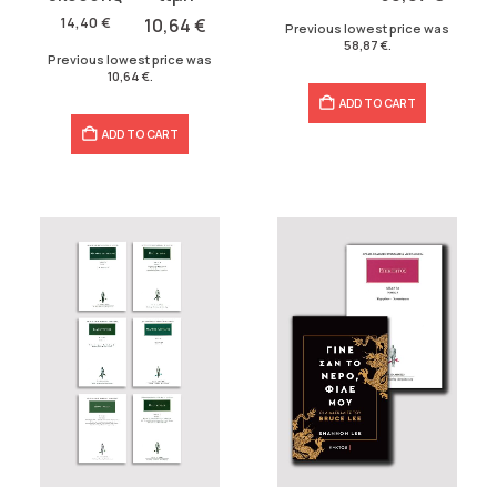
84,10 €.
58,87 €.
was:
is:
14,40
€
10,64
€
Previous lowest price was
58,87
€
.
14,40 €.
10,64 €.
Previous lowest price was
10,64
€
.
ADD TO CART
ADD TO CART