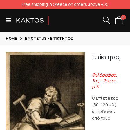
Free shipping in Greece on orders above €25
0
HOME
EPICTETUS – ΕΠΊΚΤΗΤΟΣ
Επίκτητος
Φιλόσοφος,
1ος - 2ος αι.
μ.Χ.
Ο
Επίκτητος
(50–120 μ.Χ.)
υπήρξε ένας
από τους