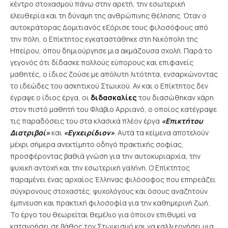
κέντρο στοχασμού πάνω στην αρετή, την εσωτερική
ελευθερία και τη δύναμη της ανθρώπινης θέλησης. Όταν ο
αυτοκράτορας Δομιτιανός εξόρισε τους φιλοσόφους από
την πόλη, ο Επίκτητος εγκαταστάθηκε στη Νικόπολη της
Ηπείρου, όπου δημιούργησε μια ακμάζουσα σχολή. Παρά το
γεγονός ότι δίδασκε πολλούς εύπορους και επιφανείς
μαθητές, ο ίδιος ζούσε με απόλυτη λιτότητα, ενσαρκώνοντας
το ιδεώδες του ασκητικού Στωικού.
Αν και ο Επίκτητος δεν
έγραψε ο ίδιος έργα, οι
διδασκαλίες
του διασώθηκαν χάρη
στον πιστό μαθητή του Φλάβιο Αρριανό, ο οποίος κατέγραψε
τις παραδόσεις του στα κλασικά πλέον έργα
«Επικτήτου
Διατριβαί»
και
«Εγχειρίδιον»
. Αυτά τα κείμενα αποτελούν
μέχρι σήμερα ανεκτίμητο οδηγό πρακτικής σοφίας,
προσφέροντας βαθιά γνώση για την αυτοκυριαρχία, την
ψυχική αντοχή και την εσωτερική γαλήνη.
Ο Επίκτητος
παραμένει ένας αρχαίος Έλληνας φιλόσοφος που επηρεάζει
σύγχρονους στοχαστές, ψυχολόγους και όσους αναζητούν
έμπνευση και πρακτική φιλοσοφία για την καθημερινή ζωή.
Το έργο του θεωρείται θεμέλιο για όποιον επιθυμεί να
κατανοήσει σε βάθος τον Στωικισμό και να καλλιεργήσει μια