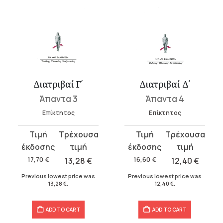
Διατριβαί Γ΄
Διατριβαί Δ΄
Άπαντα 3
Άπαντα 4
Επίκτητος
Επίκτητος
Original
Current
Original
Current
price
price
price
price
was:
is:
was:
is:
17,70
€
13,28
€
16,60
€
12,40
€
17,70 €.
13,28 €.
16,60 €.
12,40 €.
Previous lowest price was
Previous lowest price was
13,28
€
.
12,40
€
.
ADD TO CART
ADD TO CART