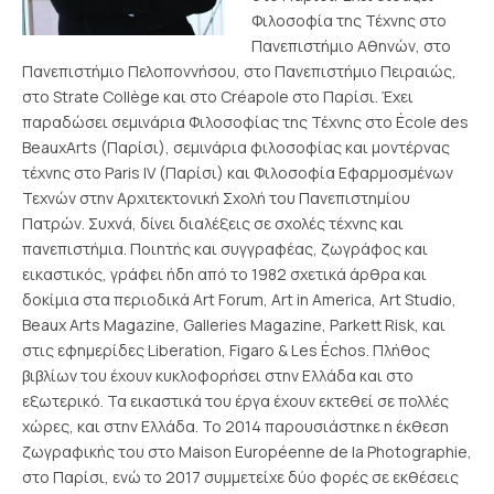
Φιλοσοφία της Τέχνης στο
Πανεπιστήμιο Αθηνών, στο
Πανεπιστήμιο Πελοποννήσου, στο Πανεπιστήμιο Πειραιώς,
στο Strate Collège και στο Créapole στο Παρίσι. Έχει
παραδώσει σεμινάρια Φιλοσοφίας της Τέχνης στο École des
BeauxArts (Παρίσι), σεμινάρια φιλοσοφίας και μοντέρνας
τέχνης στο Paris IV (Παρίσι) και Φιλοσοφία Εφαρμοσμένων
Τεχνών στην Αρχιτεκτονική Σχολή του Πανεπιστημίου
Πατρών. Συχνά, δίνει διαλέξεις σε σχολές τέχνης και
πανεπιστήμια. Ποιητής και συγγραφέας, ζωγράφος και
εικαστικός, γράφει ήδη από το 1982 σχετικά άρθρα και
δοκίμια στα περιοδικά Art Forum, Art in America, Art Studio,
Beaux Arts Magazine, Galleries Magazine, Parkett Risk, και
στις εφημερίδες Liberation, Figaro & Les Échos. Πλήθος
βιβλίων του έχουν κυκλοφορήσει στην Ελλάδα και στο
εξωτερικό. Τα εικαστικά του έργα έχουν εκτεθεί σε πολλές
χώρες, και στην Ελλάδα. Το 2014 παρουσιάστηκε η έκθεση
ζωγραφικής του στο Maison Européenne de la Photographie,
στο Παρίσι, ενώ το 2017 συμμετείχε δύο φορές σε εκθέσεις