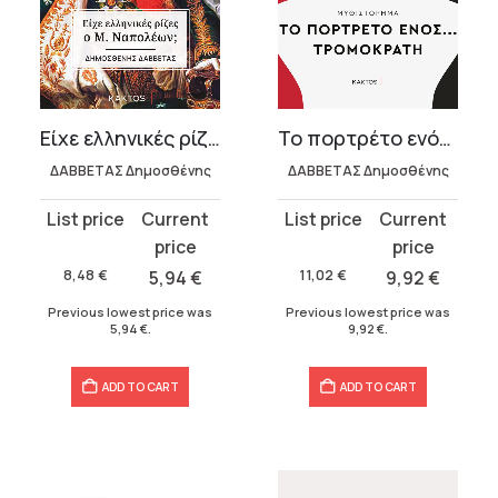
Είχε ελληνικές ρίζες ο Μ. Ναπολέων;
Το πορτρέτο ενός… τρομοκράτη
ΔΑΒΒΕΤΑΣ Δημοσθένης
ΔΑΒΒΕΤΑΣ Δημοσθένης
Original
Current
Original
Current
price
price
price
price
was:
is:
was:
is:
8,48
€
5,94
€
11,02
€
9,92
€
8,48 €.
5,94 €.
11,02 €.
9,92 €.
Previous lowest price was
Previous lowest price was
5,94
€
.
9,92
€
.
ADD TO CART
ADD TO CART