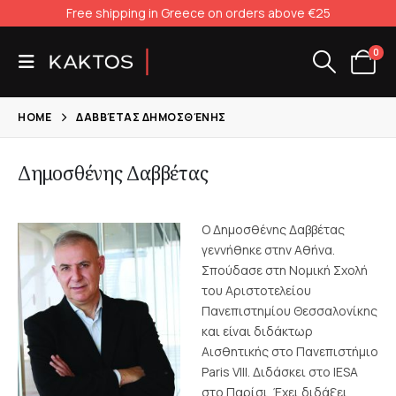
Free shipping in Greece on orders above €25
0
HOME
ΔΑΒΒΈΤΑΣ ΔΗΜΟΣΘΈΝΗΣ
Δημοσθένης Δαββέτας
Ο Δημοσθένης Δαββέτας
γεννήθηκε στην Αθήνα.
Σπούδασε στη Νομική Σχολή
του Αριστοτελείου
Πανεπιστημίου Θεσσαλονίκης
και είναι διδάκτωρ
Αισθητικής στο Πανεπιστήμιο
Paris VIII. Διδάσκει στο IESA
στο Παρίσι. Έχει διδάξει