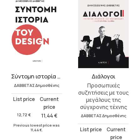
Σύντομη ιστορία του ντιζάιν
Διάλογοι
Προσωπικές
ΔΑΒΒΕΤΑΣ Δημοσθένης
συζητήσεις με τους
Original
Current
μεγάλους της
price
price
σύγχρονης τέχνης
was:
is:
12,72
€
11,44
€
ΔΑΒΒΕΤΑΣ Δημοσθένης
12,72 €.
11,44 €.
Previous lowest price was
Original
Current
11,44
€
.
price
price