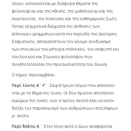
λόγου, ασχολούνται με διάφορα θέματα της
φιλοσοφίας και της ηθικής, της μυθολογίας και της
λογοτεχνίας, της πολιτικής και της καθημερινής ζωής.
Όντας εξαιρετικά δείγματα της άνθησης των
ελληνικών γραμμάτων κατά την περίοδο της Δεύτερης
Σοφιστικής, αποκαλύπτουν τον γόνιμο συνδυασμό
των στοιχείων του ρήτορα-πολιτικού, του σοφιστή και
του Κυνικού και Στωικού φιλοσόφου που
συναποτελούσαν την προσωπικότητα του Δίωνα.
Ο τόμος περιλαμβάνει:
Περί τύχης Α΄-Γ
΄: Σειρά τριών λό­γων που α­σχο­λού­
νται με το θέ­μα της τύ­χης. Οι δύο πρώτοι αποτελούν
εγκώμια της τύχης, ενώ ο τρίτος σκοπό έχει να κα­τα­
δεί­ξει τον πα­ρα­λο­γι­σμό των αν­θρώ­πι­νων α­ντι­λή­ψε­ων
γι’ αυ­τήν.
Περί δόξης Α΄
: Στον λό­γο αυ­τό ο Δί­ων α­να­φέ­ρε­ται