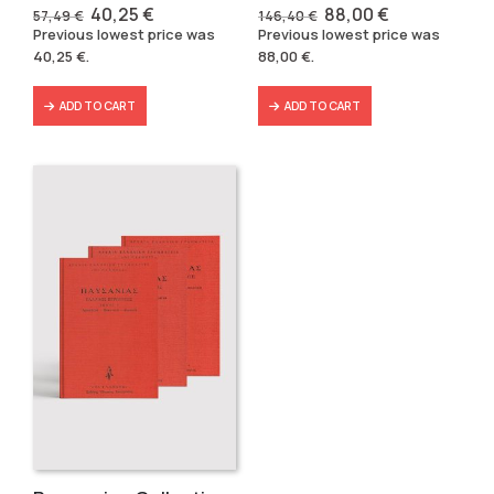
Original
Current
Original
Current
40,25
€
88,00
€
57,49
€
146,40
€
price
price
price
price
Previous lowest price was
Previous lowest price was
was:
is:
was:
is:
40,25
€
.
88,00
€
.
57,49 €.
40,25 €.
146,40 €.
88,00 €.
ADD TO CART
ADD TO CART