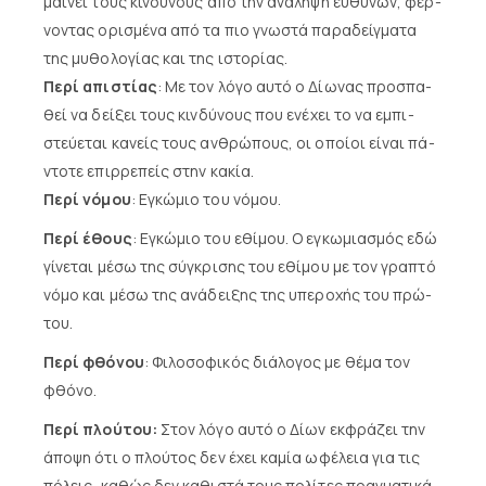
μαί­νει τους κιν­δύ­νους α­πό την α­νά­λη­ψη ευ­θυ­νών, φέρ­
νο­ντας ο­ρι­σμέ­να α­πό τα πιο γνω­στά πα­ρα­δείγ­μα­τα
της μυ­θο­λο­γί­ας και της ι­στο­ρί­ας.
Περί απιστίας
: Με τον λό­γο αυ­τό ο Δί­ω­νας προ­σπα­
θεί να δεί­ξει τους κιν­δύ­νους που ε­νέ­χει το να ε­μπι­
στεύ­ε­ται κα­νείς τους αν­θρώ­πους, οι ο­ποί­οι εί­ναι πά­
ντο­τε ε­πιρ­ρε­πείς στην κα­κί­α.
Περί νόμου
: Εγκώμιο του νόμου.
Περί έθους
: Εγκώμιο του εθίμου. Ο ε­γκω­μια­σμός ε­δώ
γίνεται μέ­σω της σύ­γκρι­σης του ε­θί­μου με τον γρα­πτό
νό­μο και μέ­σω της α­νά­δει­ξης της υ­πε­ρο­χής του πρώ­
του.
Περί φθόνου
: Φιλοσοφικός διάλογος με θέμα τον
φθόνο.
Περί πλούτου:
Στον λό­γο αυ­τό ο Δί­ων εκ­φρά­ζει την
ά­πο­ψη ό­τι ο πλού­τος δεν έ­χει κα­μί­α ω­φέ­λεια για τις
πό­λεις, κα­θώς δεν κα­θι­στά τους πο­λί­τες πραγ­μα­τι­κά