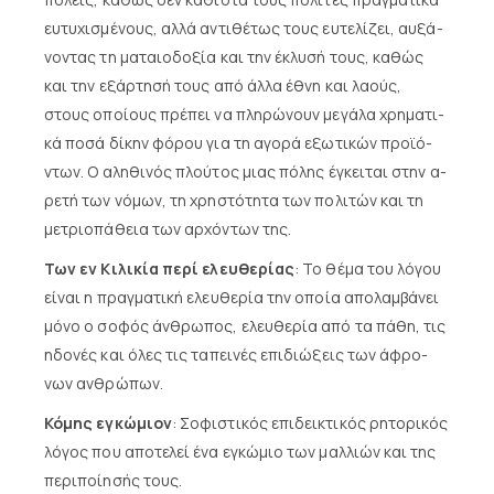
ευ­τυ­χι­σμέ­νους, αλ­λά α­ντι­θέ­τως τους ευ­τε­λί­ζει, αυ­ξά­
νο­ντας τη μα­ταιο­δο­ξί­α και την έ­κλυ­σή τους, κα­θώς
και την ε­ξάρ­τη­σή τους α­πό άλ­λα έ­θνη και λα­ούς,
στους ο­ποί­ους πρέ­πει να πλη­ρώ­νουν με­γά­λα χρη­μα­τι­
κά πο­σά δί­κην φό­ρου για τη α­γο­ρά ε­ξω­τι­κών προ­ϊ­ό­
ντων. Ο α­λη­θι­νός πλούτος μιας πό­λης έ­γκει­ται στην α­
ρε­τή των νό­μων, τη χρη­στό­τη­τα των πο­λι­τών και τη
με­τριο­πά­θεια των αρ­χό­ντων της.
Των εν Κιλικία περί ελευθερίας
: Το θέ­μα του λό­γου
εί­ναι η πραγ­μα­τι­κή ε­λευ­θε­ρί­α την ο­ποί­α α­πο­λαμ­βά­νει
μό­νο ο σο­φός άν­θρω­πος, ε­λευ­θε­ρί­α α­πό τα πά­θη, τις
η­δο­νές και ό­λες τις τα­πει­νές ε­πι­διώ­ξεις των ά­φρο­
νων ανθρώ­πων.
Κόμης εγκώμιον
: Σοφιστικός επιδεικτικός ρητορικός
λόγος που αποτελεί ένα ε­γκώ­μιο των μαλ­λιών και της
πε­ρι­ποί­η­σής τους.