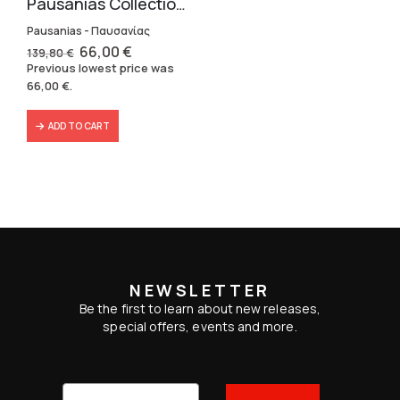
Pausanias Collection – Hardbound (3 volumes)
Pausanias - Παυσανίας
Original
Current
66,00
€
139,80
€
price
price
Previous lowest price was
was:
is:
66,00
€
.
139,80 €.
66,00 €.
ADD TO CART
NEWSLETTER
Be the first to learn about new releases,
special offers, events and more.