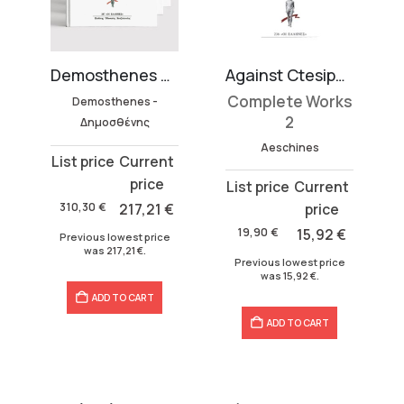
Against Ctesiphon
Demosthenes Complete Work (16 volumes)
Complete Works
Demosthenes -
2
Δημοσθένης
Aeschines
Original
Current
price
price
Original
Current
was:
is:
price
price
310,30
€
217,21
€
310,30 €.
217,21 €.
was:
is:
19,90
€
15,92
€
Previous lowest price
19,90 €.
15,92 €.
was
217,21
€
.
Previous lowest price
was
15,92
€
.
ADD TO CART
ADD TO CART