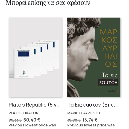
Μπορεί επίσης να σας αρέσουν
Plato’s Republic (5 volumes)
Τα Εις εαυτόν (Επίτομο) – Μάρκος Αυρήλιος
PLATO - ΠΛΑΤΩΝ
ΜΑΡΚΟΣ ΑΥΡΗΛΙΟΣ
Original
Current
Original
Current
60,40
€
15,74
€
86,31
€
19,90
€
price
price
price
price
Previous lowest price was
Previous lowest price was
was:
is:
was:
is: