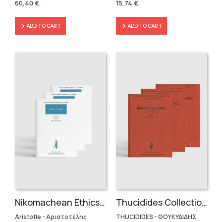
60,40
€
.
15,74
€
.
86,31 €.
60,40 €.
19,90 €.
15,74 €.
ADD TO CART
ADD TO CART
Nikomachean Ethics (3 volumes)
Thucidides Collection – Hardbound Edition (4 volumes)
Aristotle - Αριστοτέλης
THUCIDIDES - ΘΟΥΚΥΔΙΔΗΣ