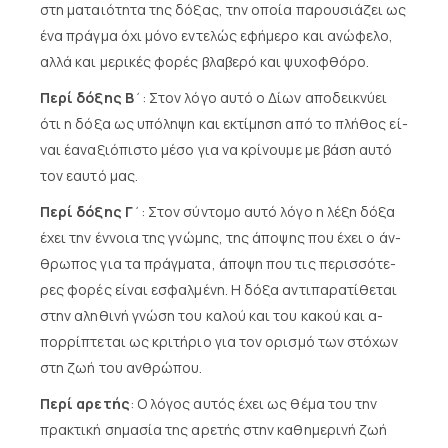
στη μα­ταιό­τη­τα της δό­ξας, την ο­ποί­α πα­ρου­σιά­ζει ως
έ­να πράγ­μα ό­χι μό­νο ε­ντε­λώς ε­φή­με­ρο και α­νώ­φε­λο,
αλ­λά και με­ρι­κές φο­ρές βλα­βε­ρό και ψυ­χο­φθό­ρο.
Περί δόξης Β
΄: Στον λόγο αυτό ο Δίων αποδεικνύει
ότι η δό­ξα ως υ­πό­λη­ψη και ε­κτί­μη­ση α­πό το πλή­θος εί­
ναι έα­να­ξιό­πι­στο μέ­σο για να κρί­νου­με με βά­ση αυ­τό
τον ε­αυ­τό μας.
Περί δόξης Γ
΄: Στον σύ­ντο­μο αυ­τό λό­γο η λέ­ξη δό­ξα
έ­χει την έν­νοια της γνώ­μης, της ά­πο­ψης που έ­χει ο άν­
θρω­πος για τα πράγ­μα­τα, ά­πο­ψη που τις πε­ρισ­σό­τε­
ρες φο­ρές εί­ναι ε­σφαλ­μέ­νη. Η δό­ξα α­ντι­πα­ρα­τί­θε­ται
στην αλη­θι­νή γνώ­ση του κα­λού και του κα­κού και α­
πορ­ρί­πτε­ται ως κρι­τή­ριο για τον ο­ρι­σμό των στό­χων
στη ζω­ή του αν­θρώ­που.
Περί αρετής
: Ο λό­γος αυ­τός έ­χει ως θέ­μα του την
πρα­κτι­κή ση­μα­σί­α της α­ρε­τής στην κα­θη­με­ρι­νή ζω­ή