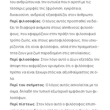
του αν­θρώ­που και την ευ­τυ­χί­α που η α­ρε­τή με τις
τέσσερις μορφές της (φρόνηση, εγκράτεια,
δικαιοσύνη, αν­δρεία) ε­ξα­σφα­λί­ζει στον άν­θρω­πο.
Περί φιλοσοφίας
: Ο λό­γος αυ­τός προ­σπα­θεί να δεί­
ξει τη δια­φο­ρά α­νά­με­σα στους α­λη­θι­νούς φι­λο­σό­
φους, που ε­φαρ­μό­ζουν στην πρά­ξη τον φι­λο­σο­φι­κό
τρό­πο ζω­ής, και στους ψευ­το­φι­λό­σο­φους, που ι­σχυ­
ρί­ζο­νται ό­τι εί­ναι φι­λό­σο­φοι, αλ­λά στην πραγ­μα­τι­κό­
τη­τα ζουν μια ζω­ή πα­ρα­δο­μέ­νη στις α­πο­λαύ­σεις.
Περί φιλοσόφου
: Στον λό­γο αυ­τό ο Δί­ων ε­ξε­τά­ζει την
ά­πο­ψη που εκ­φρά­ζουν ο­ρι­σμέ­νοι ό­τι ο φι­λό­σο­φος
πρέ­πει να εί­ναι ξε­χω­ρι­στός και α­ξιο­θαύ­μα­στος σε ό­
λα.
Περί του σχήματος
: Ο λό­γος αυ­τός α­σχο­λεί­ται με το
σχμα, δη­λα­δή την τυ­πι­κή ε­ξω­τε­ρι­κή εμ­φά­νι­ση των φι­
λο­σό­φων.
Περί πίστεως
: Στον λόγο αυτό ο φι­λό­σο­φος ε­πι­ση­