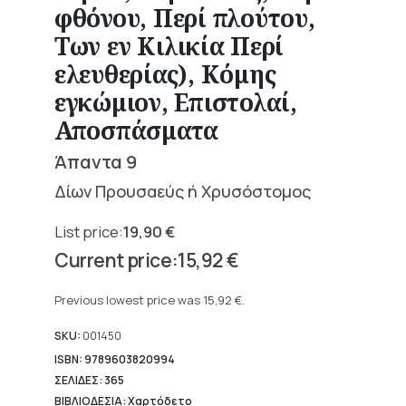
φθόνου, Περί πλούτου,
Των εν Κιλικία Περί
ελευθερίας), Κόμης
εγκώμιον, Επιστολαί,
Αποσπάσματα
Άπαντα 9
Δίων Προυσαεύς ή Χρυσόστομος
19,90
€
Original
15,92
€
price
Current
was:
price
Previous lowest price was
15,92
€
.
19,90 €.
is:
15,92 €.
SKU:
001450
ISBN: 9789603820994
ΣΕΛΙΔΕΣ: 365
ΒΙΒΛΙΟΔΕΣΙΑ: Χαρτόδετο