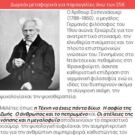
Δωρεάν μεταφορικά για παραγγελίες άνω των 25€
Ο Άρθουρ Σοπενχάουερ
(1788–1860), ο μεγάλος
Γερμανός φιλόσοφος του
19ου αιώνα, ξεχώριζε για τον
ανατρεπτικό στοχασμό, την
ελευθερία πνεύματος και τον
πλούτο επιστημονικών
γνώσεών του. Γεννημένος στο
Ντάντσιχ και πεθαμένος στη
Φρανκφούρτη, άσκησε
καθοριστική επίδραση στη
γερμανική φιλοσοφία, ενώ οι
ιδέες του διαπερνούν ακόμα
τη σύγχρονη σκέψη, την
ψυχολογία και την ψυχοθεραπεία.
Μελέτες όπως
η Τέχνη να έχεις πάντα δίκιο
,
Η σοφία της
ζωής
,
Ο άνθρωπος και το πεπρωμένο
και
Οι ατέλειες της
νόησης και η μεγαλοφυΐα
αποδεικνύουν το σαρκαστικό
χιούμορ, την ψυχολογική ευφυΐα και την αιχμηρή κριτική
του για την ανθρώπινη συμπεριφορά, καθιστώντας τον