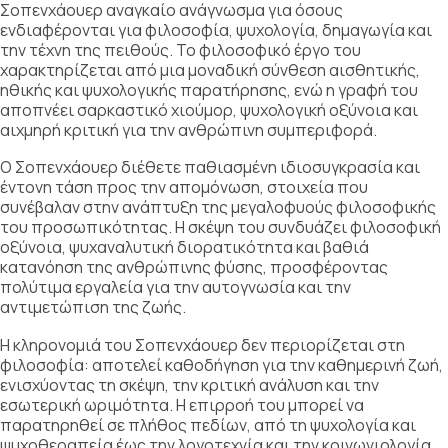
Σοπενχάουερ αναγκαίο ανάγνωσμα για όσους
ενδιαφέρονται για φιλοσοφία, ψυχολογία, δημαγωγία και
την τέχνη της πειθούς. Το φιλοσοφικό έργο του
χαρακτηρίζεται από μια μοναδική σύνθεση αισθητικής,
ηθικής και ψυχολογικής παρατήρησης, ενώ η γραφή του
αποπνέει σαρκαστικό χιούμορ, ψυχολογική οξύνοια και
αιχμηρή κριτική για την ανθρώπινη συμπεριφορά.
Ο Σοπενχάουερ διέθετε παθιασμένη ιδιοσυγκρασία και
έντονη τάση προς την απομόνωση, στοιχεία που
συνέβαλαν στην ανάπτυξη της μεγαλοφυούς φιλοσοφικής
του προσωπικότητας. Η σκέψη του συνδυάζει φιλοσοφική
οξύνοια, ψυχαναλυτική διορατικότητα και βαθιά
κατανόηση της ανθρώπινης φύσης, προσφέροντας
πολύτιμα εργαλεία για την αυτογνωσία και την
αντιμετώπιση της ζωής.
Η κληρονομιά του Σοπενχάουερ δεν περιορίζεται στη
φιλοσοφία: αποτελεί καθοδήγηση για την καθημερινή ζωή,
ενισχύοντας τη σκέψη, την κριτική ανάλυση και την
εσωτερική ωριμότητα. Η επιρροή του μπορεί να
παρατηρηθεί σε πλήθος πεδίων, από τη ψυχολογία και
ψυχοθεραπεία έως την λογοτεχνία και την κοινωνιολογία,