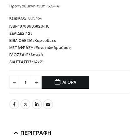
Η
was:
τρέχουσα
Προηγούμενη τιμή:
5,94
€
.
11,10 €.
τιμή
είναι:
ΚΩΔΙΚΟΣ:
005454
5,94 €.
ISBN: 9789603829416
ΣΕΛΙΔΕΣ: 128
ΒΙΒΛΙΟΔΕΣΙΑ: Χαρτόδετο
ΜΕΤΑΦΡΑΣΗ: Ξενοφών Αρμύρος
ΓΛΩΣΣΑ: Ελληνικά
ΔΙΑΣΤΑΣΕΙΣ: 14x21
ΑΓΟΡΑ
ΠΕΡΙΓΡΑΦΉ