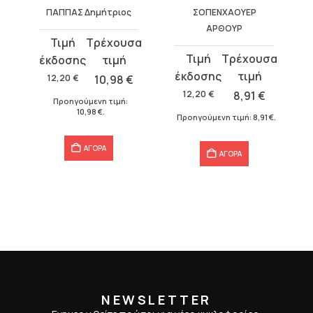
ΠΑΠΠΑΣ Δημήτριος
ΣΟΠΕΝΧΑΟΥΕΡ
ΑΡΘΟΥΡ
Original
Η
Original
Η
price
τρέχουσα
price
τρέχουσα
was:
τιμή
12,20
€
10,98
€
was:
τιμή
12,20 €.
είναι:
12,20
€
8,91
€
Προηγούμενη τιμή:
12,20 €.
είναι:
10,98 €.
10,98
€
.
€
.
Προηγούμενη τιμή:
8,91
€
.
8,91 €.
ΑΓΟΡΑ
ΑΓΟΡΑ
NEWSLETTER