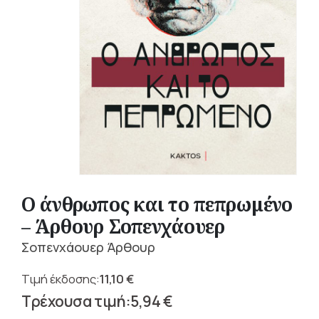
Ο άνθρωπος και το πεπρωμένο
– Άρθουρ Σοπενχάουερ
Σοπενχάουερ Άρθουρ
11,10
€
Original
5,94
€
price