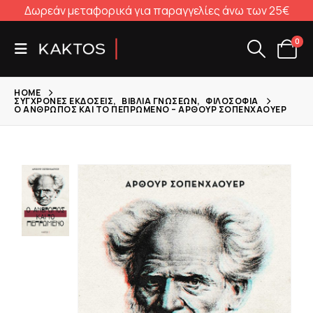
Δωρεάν μεταφορικά για παραγγελίες άνω των 25€
0
HOME
ΣΎΓΧΡΟΝΕΣ ΕΚΔΌΣΕΙΣ
,
ΒΙΒΛΊΑ ΓΝΏΣΕΩΝ
,
ΦΙΛΟΣΟΦΊΑ
Ο ΆΝΘΡΩΠΟΣ ΚΑΙ ΤΟ ΠΕΠΡΩΜΈΝΟ – ΆΡΘΟΥΡ ΣΟΠΕΝΧΆΟΥΕΡ