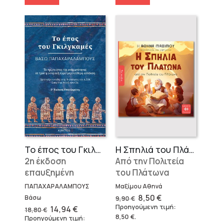
Το έπος του Γκιλγκαμές
Η Σπηλιά του Πλάτωνα
2η έκδοση
Από την Πολιτεία
επαυξημένη
του Πλάτωνα
ΠΑΠΑΧΑΡΑΛΑΜΠΟΥΣ
Μαξίμου Αθηνά
Original
Η
8,50
€
Βάσω
9,90
€
price
τρέχουσα
Προηγούμενη τιμή:
Original
Η
14,94
€
18,80
€
was:
τιμή
price
τρέχουσα
8,50
€
.
Προηγούμενη τιμή:
9,90 €.
είναι: