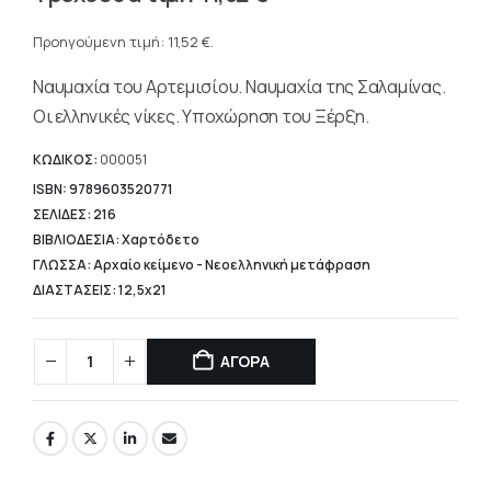
price
Η
was:
τρέχουσα
Προηγούμενη τιμή:
11,52
€
.
14,40 €.
τιμή
Ναυμαχία του Αρτεμισίου. Ναυμαχία της Σαλαμίνας.
είναι:
11,52 €.
Οι ελληνικές νίκες. Υποχώρηση του Ξέρξη.
ΚΩΔΙΚΟΣ:
000051
ISBN: 9789603520771
ΣΕΛΙΔΕΣ: 216
ΒΙΒΛΙΟΔΕΣΙΑ: Χαρτόδετο
ΓΛΩΣΣΑ: Αρχαίο κείμενο - Νεοελληνική μετάφραση
ΔΙΑΣΤΑΣΕΙΣ: 12,5x21
ΑΓΟΡΑ