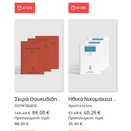
60,40 €.
15,74 €.
ΑΓΟΡΑ
ΑΓΟΡΑ
Σειρά Θουκυδίδης – Δεμένο (4 τόμοι)
Ηθικά Νικομάχεια (3 τόμοι)
ΘΟΥΚΥΔΙΔΗΣ
Αριστοτέλης
Original
Η
Original
Η
88,00
€
40,25
€
146,40
€
57,49
€
price
τρέχουσα
price
τρέχουσα
Προηγούμενη τιμή:
Προηγούμενη τιμή:
was:
τιμή
was:
τιμή
88,00
€
.
25,90
€
.
146,40 €.
είναι:
57,49 €.
είναι:
88,00 €.
40,25 €.