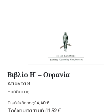
Βιβλίο Η΄ – Ουρανία
Άπαντα 8
Ηρόδοτος
14,40
€
Original
11,52
€