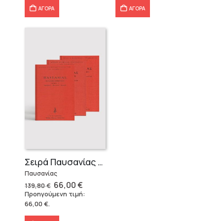
ΑΓΟΡΑ
ΑΓΟΡΑ
Σειρά Παυσανίας – Δεμένο (3 τόμοι)
Παυσανίας
Original
Η
66,00
€
139,80
€
price
τρέχουσα
Προηγούμενη τιμή:
was:
τιμή
66,00
€
.
139,80 €.
είναι:
66,00 €.