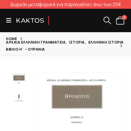
Δωρεάν μεταφορικά για παραγγελίες άνω των 25€
0
HOME
ΑΡΧΑΊΑ ΕΛΛΗΝΙΚΉ ΓΡΑΜΜΑΤΕΊΑ
,
ΙΣΤΟΡΊΑ
,
ΕΛΛΗΝΙΚΉ ΙΣΤΟΡΊΑ
ΒΙΒΛΊΟ Η΄ – ΟΥΡΑΝΊΑ