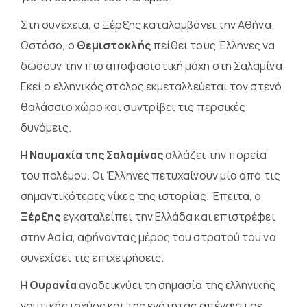
Στη συνέχεια, ο Ξέρξης καταλαμβάνει την Αθήνα.
Ωστόσο, ο
Θεμιστοκλής
πείθει τους Έλληνες να
δώσουν την πιο αποφασιστική μάχη στη Σαλαμίνα.
Εκεί ο ελληνικός στόλος εκμεταλλεύεται τον στενό
θαλάσσιο χώρο και συντρίβει τις περσικές
δυνάμεις.
Η
Ναυμαχία της Σαλαμίνας
αλλάζει την πορεία
του πολέμου. Οι Έλληνες πετυχαίνουν μία από τις
σημαντικότερες νίκες της ιστορίας. Έπειτα, ο
Ξέρξης
εγκαταλείπει την Ελλάδα και επιστρέφει
στην Ασία, αφήνοντας μέρος του στρατού του να
συνεχίσει τις επιχειρήσεις.
Η
Ουρανία
αναδεικνύει τη σημασία της ελληνικής
ναυτικής ισχύος και της ενότητας απέναντι σε