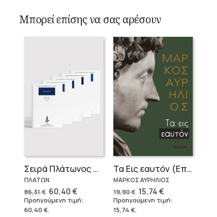
Μπορεί επίσης να σας αρέσουν
Σειρά Πλάτωνος Πολιτεία
Τα Εις εαυτόν (Επίτομο) – Μάρκος Αυρήλιος
ΠΛΑΤΩΝ
ΜΑΡΚΟΣ ΑΥΡΗΛΙΟΣ
Original
Η
Original
Η
60,40
€
15,74
€
86,31
€
19,90
€
price
τρέχουσα
price
τρέχουσα
Προηγούμενη τιμή:
Προηγούμενη τιμή:
was:
τιμή
was:
τιμή
60,40
€
.
15,74
€
.
86,31 €.
είναι:
19,90 €.
είναι: