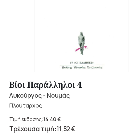
Βίοι Παράλληλοι 4
Λυκούργος - Νουμάς
Πλούταρχος
14,40
€
Original
11,52
€
price
Η