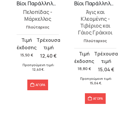
Βίοι Παράλληλοι 8
Βίοι Παράλληλοι 9
Πελοπίδας -
Άγις και
Ν
Μάρκελλος
Κλεομένης -
Τιβέριος και
Πλούταρχος
Γάιος Γράκχοι
O
Η
Original
Η
p
τ
Πλούταρχος
price
τρέχουσα
w
τ
Original
Η
was:
τιμή
15
εί
15,50
€
12,40
€
price
τρέχουσα
15,50 €.
είναι:
1
Προηγούμενη τιμή:
was:
τιμή
18,80
€
15,04
€
12,40 €.
12,40
€
.
18,80 €.
είναι:
Προηγούμενη τιμή:
15,04 €.
15,04
€
.
ΑΓΟΡΑ
ΑΓΟΡΑ