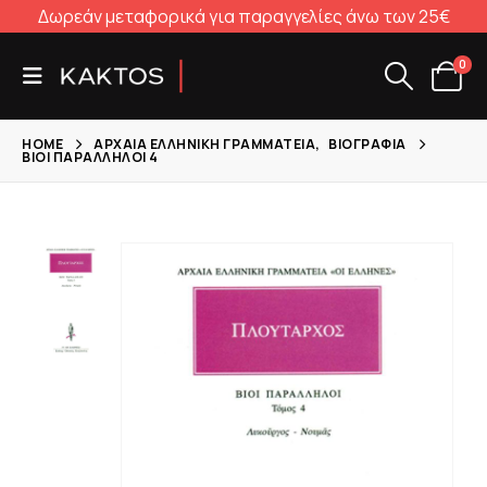
Δωρεάν μεταφορικά για παραγγελίες άνω των 25€
0
HOME
ΑΡΧΑΊΑ ΕΛΛΗΝΙΚΉ ΓΡΑΜΜΑΤΕΊΑ
,
ΒΙΟΓΡΑΦΊΑ
ΒΊΟΙ ΠΑΡΆΛΛΗΛΟΙ 4