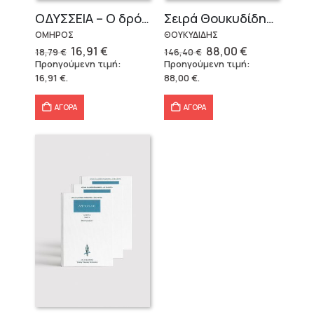
OΔΥΣΣΕΙΑ – Ο δρόμος της επιστροφής
Σειρά Θουκυδίδης – Δεμένο (4 τόμοι)
ΟΜΗΡΟΣ
ΘΟΥΚΥΔΙΔΗΣ
Original
Η
Original
Η
16,91
€
88,00
€
18,79
€
146,40
€
price
τρέχουσα
price
τρέχουσα
Προηγούμενη τιμή:
Προηγούμενη τιμή:
was:
τιμή
was:
τιμή
16,91
€
.
88,00
€
.
18,79 €.
είναι:
146,40 €.
είναι:
16,91 €.
88,00 €.
ΑΓΟΡΑ
ΑΓΟΡΑ