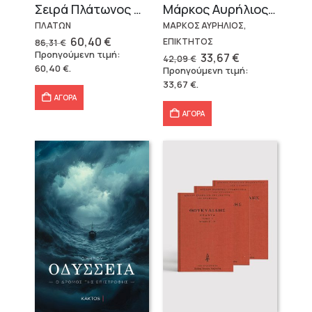
Σειρά Πλάτωνος Πολιτεία
Μάρκος Αυρήλιος & Επίκτητος (Επίτομα)
ΠΛΑΤΩΝ
ΜΑΡΚΟΣ ΑΥΡΗΛΙΟΣ,
Original
Η
60,40
€
ΕΠΙΚΤΗΤΟΣ
86,31
€
price
τρέχουσα
Προηγούμενη τιμή:
Original
Η
33,67
€
42,09
€
was:
τιμή
price
τρέχουσα
60,40
€
.
Προηγούμενη τιμή:
86,31 €.
είναι:
was:
τιμή
60,40 €.
33,67
€
.
42,09 €.
είναι:
33,67 €.
ΑΓΟΡΑ
ΑΓΟΡΑ