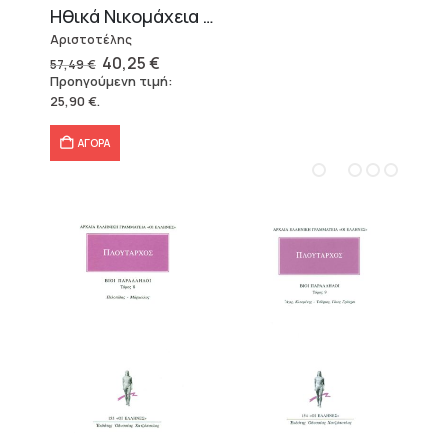
Ηθικά Νικομάχεια (3 τόμοι)
Αριστοτέλης
Original
Η
40,25
€
57,49
€
price
τρέχουσα
Προηγούμενη τιμή:
was:
τιμή
25,90
€
.
57,49 €.
είναι:
40,25 €.
ΑΓΟΡΑ