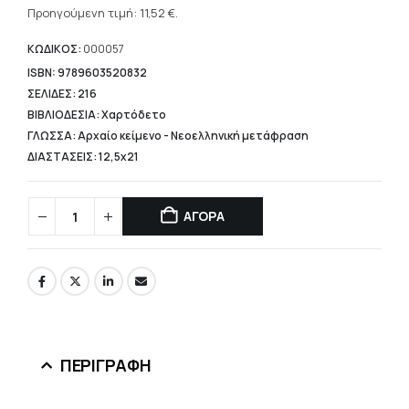
was:
τρέχουσα
Προηγούμενη τιμή:
11,52
€
.
14,40 €.
τιμή
είναι:
ΚΩΔΙΚΟΣ:
000057
11,52 €.
ISBN: 9789603520832
ΣΕΛΙΔΕΣ: 216
ΒΙΒΛΙΟΔΕΣΙΑ: Χαρτόδετο
ΓΛΩΣΣΑ: Αρχαίο κείμενο - Νεοελληνική μετάφραση
ΔΙΑΣΤΑΣΕΙΣ: 12,5x21
ΑΓΟΡΑ
ΠΕΡΙΓΡΑΦΉ