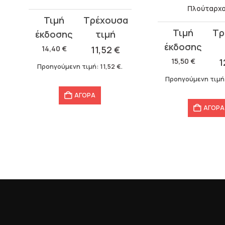
Πλούταρχ
Original
Η
Original
Η
price
τρέχουσα
price
τρέχουσα
was:
τιμή
14,40
€
11,52
€
was:
τιμή
14,40 €.
είναι:
15,50
€
1
Προηγούμενη τιμή:
11,52
€
.
15,50 €.
είναι:
11,52 €.
Προηγούμενη τιμή
12,40 €.
ΑΓΟΡΑ
ΑΓΟΡΑ