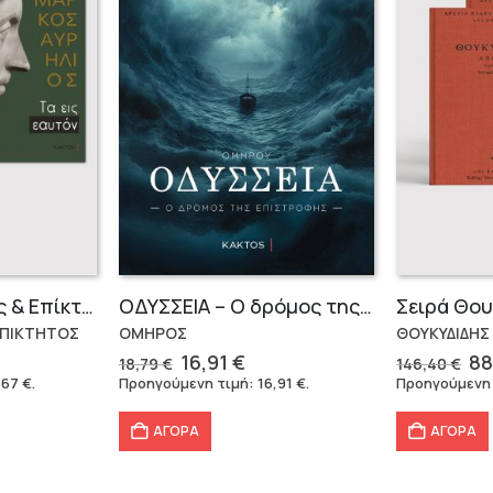
Μάρκος Αυρήλιος & Επίκτητος (Επίτομα)
OΔΥΣΣΕΙΑ – Ο δρόμος της επιστροφής
ΕΠΙΚΤΗΤΟΣ
ΟΜΗΡΟΣ
ΘΟΥΚΥΔΙΔΗΣ
Original
Η
Or
16,91
€
88
18,79
€
146,40
€
έχουσα
price
τρέχουσα
pr
,67
€
.
Προηγούμενη τιμή:
16,91
€
.
Προηγούμενη
μή
was:
τιμή
wa
ναι:
18,79 €.
είναι:
14
ΑΓΟΡΑ
ΑΓΟΡΑ
,67 €.
16,91 €.