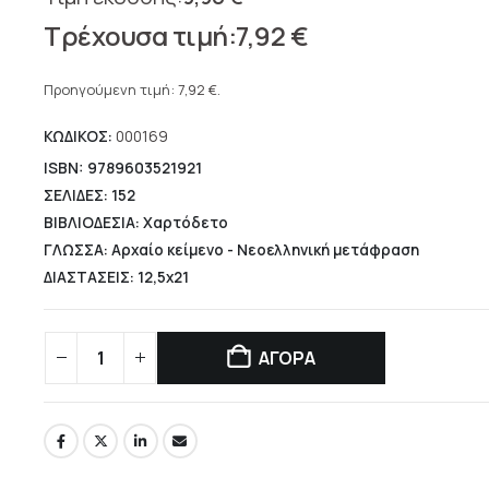
Original
7,92
€
price
Η
was:
τρέχουσα
Προηγούμενη τιμή:
7,92
€
.
9,90 €.
τιμή
ΚΩΔΙΚΟΣ:
000169
είναι:
7,92 €.
ISBN: 9789603521921
ΣΕΛΙΔΕΣ: 152
ΒΙΒΛΙΟΔΕΣΙΑ: Χαρτόδετο
ΓΛΩΣΣΑ: Αρχαίο κείμενο - Νεοελληνική μετάφραση
ΔΙΑΣΤΑΣΕΙΣ: 12,5x21
ΑΓΟΡΑ