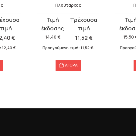
ος
Πλούταρχος
Π
Original
Η
Original
Η
price
τρέχουσα
price
τρέχου
was:
τιμή
was:
τιμή
2,40
€
14,40
€
11,52
€
15,50
14,40 €.
είναι:
15,50 €.
είναι:
:
12,40
€
.
Προηγούμενη τιμή:
11,52
€
.
Προηγού
11,52 €.
12,40 €.
ΑΓΟΡΑ