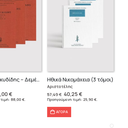
Σειρά Θουκυδίδης – Δεμένο (4 τόμοι)
Ηθικά Νικομάχεια (3 τόμοι)
Αριστοτέλης
iginal
Η
Original
Η
,00
€
40,25
€
57,49
€
ice
τρέχουσα
price
τρέχουσα
 τιμή:
88,00
€
.
Προηγούμενη τιμή:
25,90
€
.
s:
τιμή
was:
τιμή
6,40 €.
είναι:
57,49 €.
είναι:
ΑΓΟΡΑ
88,00 €.
40,25 €.