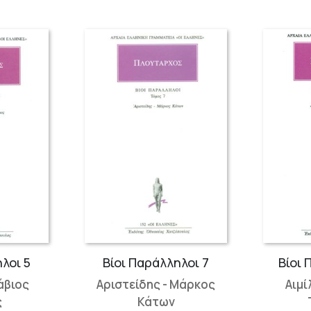
λοι 5
Βίοι Παράλληλοι 7
Βίοι 
άβιος
Αριστείδης - Μάρκος
Αιμί
ς
Κάτων