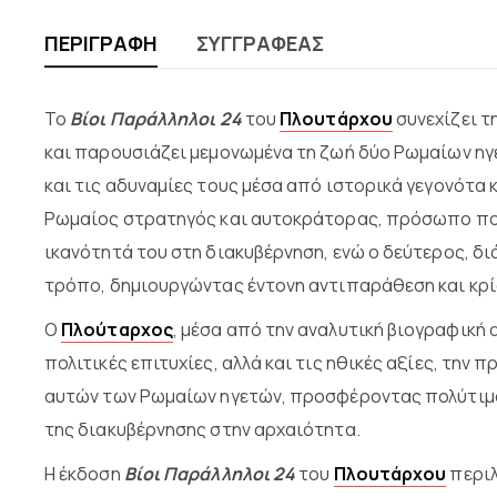
ΠΕΡΙΓΡΑΦΉ
ΣΥΓΓΡΑΦΈΑΣ
Το
Βίοι Παράλληλοι 24
του
Πλουτάρχου
συνεχίζει τ
και παρουσιάζει μεμονωμένα τη ζωή δύο Ρωμαίων ηγε
και τις αδυναμίες τους μέσα από ιστορικά γεγονότα 
Ρωμαίος στρατηγός και αυτοκράτορας, πρόσωπο που δ
ικανότητά του στη διακυβέρνηση, ενώ ο δεύτερος, δι
τρόπο, δημιουργώντας έντονη αντιπαράθεση και κρί
Ο
Πλούταρχος
, μέσα από την αναλυτική βιογραφική 
πολιτικές επιτυχίες, αλλά και τις ηθικές αξίες, την
αυτών των Ρωμαίων ηγετών, προσφέροντας πολύτιμο υ
της διακυβέρνησης στην αρχαιότητα.
Η έκδοση
Βίοι Παράλληλοι 24
του
Πλουτάρχου
περιλ