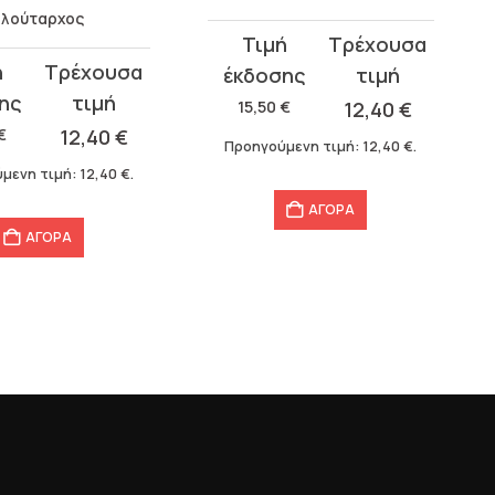
λούταρχος
Original
Η
price
τρέχουσα
σα
was:
τιμή
15,50
€
12,40
€
15,50 €.
είναι:
€
12,40
€
Προηγούμενη τιμή:
12,40
€
.
12,40 €.
μενη τιμή:
12,40
€
.
ΑΓΟΡΑ
ΑΓΟΡΑ