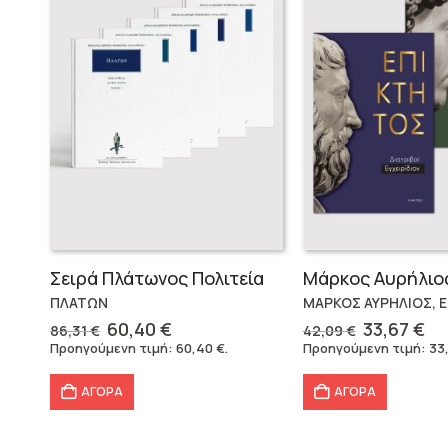
Σειρά Πλάτωνος Πολιτεία
ΠΛΑΤΩΝ
ΜΑΡΚΟΣ ΑΥΡΗΛΙΟΣ, 
Original
Η
Original
Η
60,40
€
33,67
€
86,31
€
42,09
€
price
τρέχουσα
price
τρ
Προηγούμενη τιμή:
60,40
€
.
Προηγούμενη τιμή:
33
was:
τιμή
was:
τι
86,31 €.
είναι:
42,09 €.
εί
ΑΓΟΡΑ
ΑΓΟΡΑ
60,40 €.
33