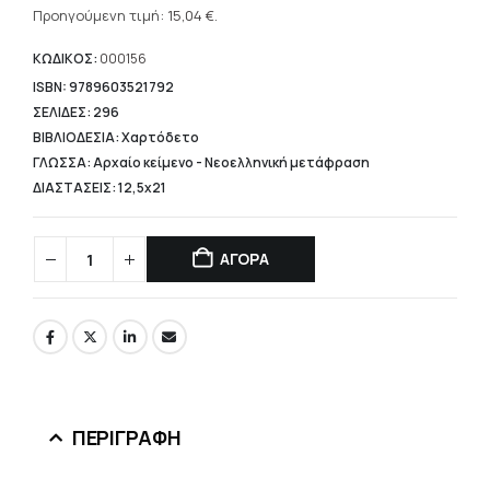
was:
τρέχουσα
Προηγούμενη τιμή:
15,04
€
.
18,80 €.
τιμή
είναι:
ΚΩΔΙΚΟΣ:
000156
15,04 €.
ISBN: 9789603521792
ΣΕΛΙΔΕΣ: 296
ΒΙΒΛΙΟΔΕΣΙΑ: Χαρτόδετο
ΓΛΩΣΣΑ: Αρχαίο κείμενο - Νεοελληνική μετάφραση
ΔΙΑΣΤΑΣΕΙΣ: 12,5x21
ΑΓΟΡΑ
ΠΕΡΙΓΡΑΦΉ