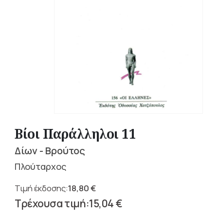
Βίοι Παράλληλοι 11
Δίων - Βρούτος
Πλούταρχος
18,80
€
Original
15,04
€
price
Η