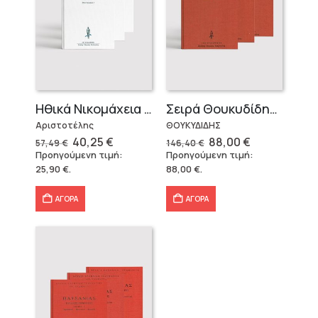
Ηθικά Νικομάχεια (3 τόμοι)
Σειρά Θουκυδίδης – Δεμένο (4 τόμοι)
Αριστοτέλης
ΘΟΥΚΥΔΙΔΗΣ
Original
Η
Original
Η
40,25
€
88,00
€
57,49
€
146,40
€
price
τρέχουσα
price
τρέχουσα
Προηγούμενη τιμή:
Προηγούμενη τιμή:
was:
τιμή
was:
τιμή
25,90
€
.
88,00
€
.
57,49 €.
είναι:
146,40 €.
είναι:
40,25 €.
88,00 €.
ΑΓΟΡΑ
ΑΓΟΡΑ