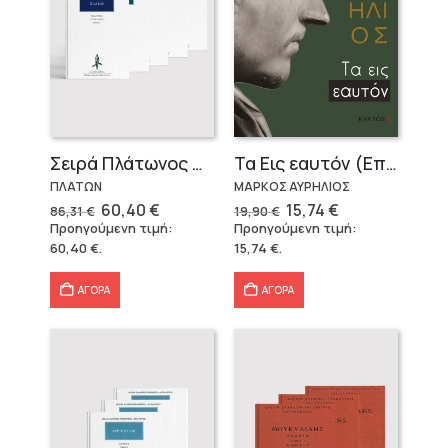
Σειρά Πλάτωνος Πολιτεία
Τα Εις εαυτόν (Επίτομο) – Μάρκος Αυρήλιος
ΠΛΑΤΩΝ
ΜΑΡΚΟΣ ΑΥΡΗΛΙΟΣ
Original
Η
Original
Η
60,40
€
15,74
€
86,31
€
19,90
€
price
τρέχουσα
price
τρέχουσα
Προηγούμενη τιμή:
Προηγούμενη τιμή:
was:
τιμή
was:
τιμή
60,40
€
.
15,74
€
.
86,31 €.
είναι:
19,90 €.
είναι:
60,40 €.
15,74 €.
ΑΓΟΡΑ
ΑΓΟΡΑ