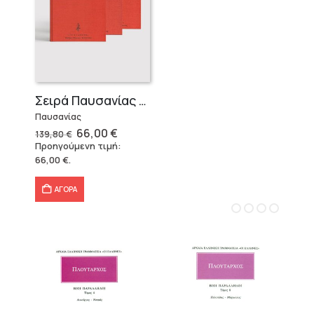
Σειρά Παυσανίας – Δεμένο (3 τόμοι)
Παυσανίας
Original
Η
66,00
€
139,80
€
price
τρέχουσα
Προηγούμενη τιμή:
was:
τιμή
66,00
€
.
139,80 €.
είναι:
66,00 €.
ΑΓΟΡΑ