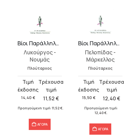
Βίοι Παράλληλοι 4
Βίοι Παράλληλοι 8
Λυκούργος -
Πελοπίδας -
Νουμάς
Μάρκελλος
Πλούταρχος
Πλούταρχος
Original
Η
Original
Η
price
τρέχουσα
price
τρέχουσα
was:
τιμή
was:
τιμή
14,40
€
11,52
€
15,50
€
12,40
€
14,40 €.
είναι:
15,50 €.
είναι:
Προηγούμενη τιμή:
11,52
€
.
Προηγούμενη τιμή:
11,52 €.
12,40 €.
12,40
€
.
ΑΓΟΡΑ
ΑΓΟΡΑ