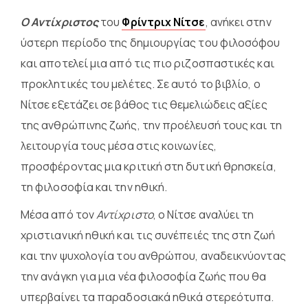
Ο Αντίχριστος
του
Φρίντριχ Νίτσε
, ανήκει στην
ύστερη περίοδο της δημιουργίας του φιλοσόφου
και αποτελεί μια από τις πιο ριζοσπαστικές και
προκλητικές του μελέτες. Σε αυτό το βιβλίο, ο
Νίτσε εξετάζει σε βάθος τις θεμελιώδεις
αξίες
της ανθρώπινης ζωής
, την προέλευσή τους και τη
λειτουργία τους μέσα στις κοινωνίες,
προσφέροντας μια κριτική στη δυτική θρησκεία,
τη φιλοσοφία και την ηθική.
Μέσα από τον
Αντίχριστο
, ο Νίτσε αναλύει τη
χριστιανική ηθική και τις συνέπειές της στη ζωή
και την ψυχολογία του ανθρώπου, αναδεικνύοντας
την ανάγκη για μια νέα φιλοσοφία ζωής που θα
υπερβαίνει τα παραδοσιακά ηθικά στερεότυπα.