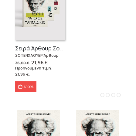
Σειρά Άρθουρ Σοπενχάουερ (3 βιβλία)
ΣΟΠΕΝΧΑΟΥΕΡ Άρθουρ
Original
Η
21,96
€
36,60
€
price
τρέχουσα
Προηγούμενη τιμή:
was:
τιμή
21,96
€
.
36,60 €.
είναι:
21,96 €.
ΑΓΟΡΑ