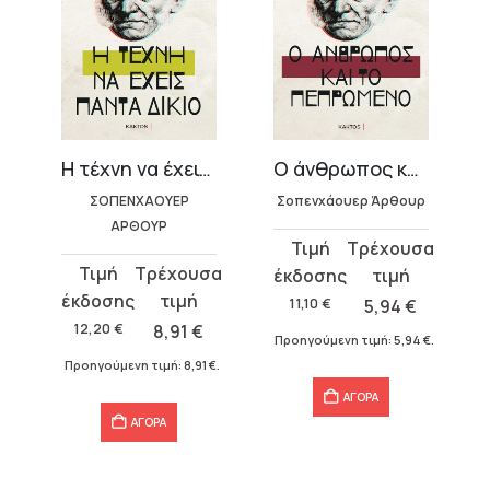
Η τέχνη να έχεις πάντα δίκιο – Άρθουρ Σοπενχάουερ
Ο άνθρωπος και το πεπρωμένο – Άρθουρ Σοπενχάουερ
ΣΟΠΕΝΧΑΟΥΕΡ
Σοπενχάουερ Άρθουρ
ΑΡΘΟΥΡ
Original
Η
Original
Η
price
τρέχουσα
price
τρέχουσα
was:
τιμή
11,10
€
5,94
€
was:
τιμή
11,10 €.
είναι:
12,20
€
8,91
€
Προηγούμενη τιμή:
5,94
€
.
12,20 €.
είναι:
5,94 €.
Προηγούμενη τιμή:
8,91
€
.
8,91 €.
ΑΓΟΡΑ
ΑΓΟΡΑ