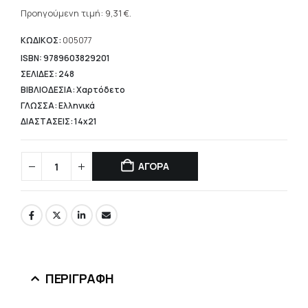
Η
was:
τρέχουσα
Προηγούμενη τιμή:
9,31
€
.
13,30 €.
τιμή
είναι:
ΚΩΔΙΚΟΣ:
005077
9,31 €.
ISBN: 9789603829201
ΣΕΛΙΔΕΣ: 248
ΒΙΒΛΙΟΔΕΣΙΑ: Χαρτόδετο
ΓΛΩΣΣΑ: Ελληνικά
ΔΙΑΣΤΑΣΕΙΣ: 14x21
ΑΓΟΡΑ
ΠΕΡΙΓΡΑΦΉ