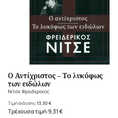
Ο Αντίχριστος – Το λυκόφως
των ειδώλων
Νίτσε Φρειδερίκος
13,30
€
Original
9,31
€
price