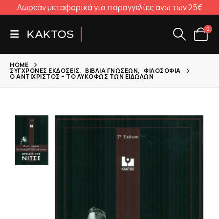
Δωρεάν μεταφορικά για παραγγελίες άνω των 25€
0
HOME
ΣΎΓΧΡΟΝΕΣ ΕΚΔΌΣΕΙΣ
,
ΒΙΒΛΊΑ ΓΝΏΣΕΩΝ
,
ΦΙΛΟΣΟΦΊΑ
Ο ΑΝΤΊΧΡΙΣΤΟΣ – ΤΟ ΛΥΚΌΦΩΣ ΤΩΝ ΕΙΔΏΛΩΝ