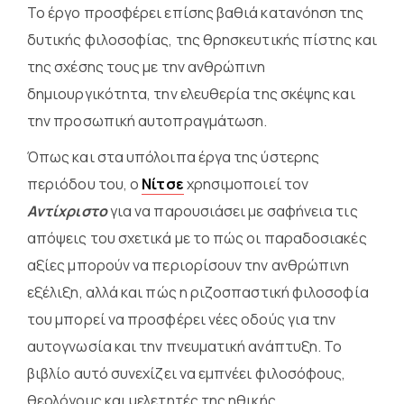
Το έργο προσφέρει επίσης βαθιά κατανόηση της
δυτικής φιλοσοφίας, της θρησκευτικής πίστης και
της σχέσης τους με την ανθρώπινη
δημιουργικότητα, την ελευθερία της σκέψης και
την προσωπική αυτοπραγμάτωση.
Όπως και στα υπόλοιπα έργα της ύστερης
περιόδου του, ο
Νίτσε
χρησιμοποιεί τον
Αντίχριστο
για να παρουσιάσει με σαφήνεια τις
απόψεις του σχετικά με το πώς οι παραδοσιακές
αξίες μπορούν να περιορίσουν την ανθρώπινη
εξέλιξη, αλλά και πώς η ριζοσπαστική φιλοσοφία
του μπορεί να προσφέρει νέες οδούς για την
αυτογνωσία και την πνευματική ανάπτυξη. Το
βιβλίο αυτό συνεχίζει να εμπνέει φιλοσόφους,
θεολόγους και μελετητές της ηθικής,