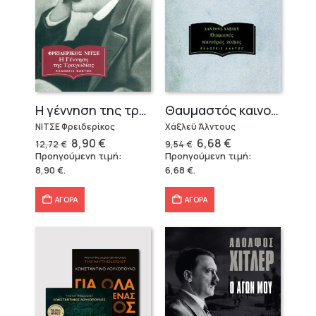
Η γέννηση της τραγωδίας
Θαυμαστός καινούργιος κόσμος
ΝΙΤΣΕ Φρειδερίκος
Χάξλεϋ Άλντους
Original
Η
Original
Η
8,90
€
6,68
€
12,72
€
9,54
€
price
τρέχουσα
price
τρέχουσα
Προηγούμενη τιμή:
Προηγούμενη τιμή:
was:
τιμή
was:
τιμή
8,90
€
.
6,68
€
.
12,72 €.
είναι:
9,54 €.
είναι:
8,90 €.
6,68 €.
ΑΓΟΡΑ
ΑΓΟΡΑ