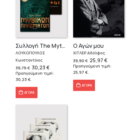
Ο Αγών μου
Συλλογή The Mythologist (2 βιβλία)
ΧΙΤΛΕΡ Αδόλφος
ΛΟΥΚΟΠΟΥΛΟΣ
Original
Η
25,97
€
Κωνσταντίνος
39,90
€
price
τρέχουσα
Προηγούμενη τιμή:
Original
Η
30,23
€
39,79
€
was:
τιμή
price
τρέχουσα
25,97
€
.
Προηγούμενη τιμή:
39,90 €.
είναι:
was:
τιμή
25,97 €.
30,23
€
.
39,79 €.
είναι:
30,23 €.
ΑΓΟΡΑ
ΑΓΟΡΑ