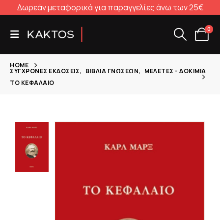
Δωρεάν μεταφορικά για παραγγελίες άνω των 25€
0
HOME
ΣΎΓΧΡΟΝΕΣ ΕΚΔΌΣΕΙΣ
,
ΒΙΒΛΊΑ ΓΝΏΣΕΩΝ
,
ΜΕΛΈΤΕΣ - ΔΟΚΊΜΙΑ
ΤΟ ΚΕΦΆΛΑΙΟ