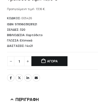
price
Η
was:
τρέχουσα
Προηγούμενη τιμή:
13,16
€
.
18,80 €.
τιμή
είναι:
ΚΩΔΙΚΟΣ:
005426
13,16 €.
ISBN: 9789603828921
ΣΕΛΙΔΕΣ: 320
ΒΙΒΛΙΟΔΕΣΙΑ: Χαρτόδετο
ΓΛΩΣΣΑ: Ελληνικά
ΔΙΑΣΤΑΣΕΙΣ: 14x21
ΑΓΟΡΑ
ΠΕΡΙΓΡΑΦΉ