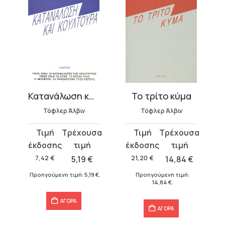
Κατανάλωση και κουλτούρα
Το τρίτο κύμα
Τόφλερ Άλβιν
Τόφλερ Άλβιν
Original
Η
Original
Η
price
τρέχουσα
price
τρέχουσα
was:
τιμή
was:
τιμή
7,42
€
5,19
€
21,20
€
14,84
€
7,42 €.
είναι:
21,20 €.
είναι:
€
.
Προηγούμενη τιμή:
5,19
€
.
Προηγούμενη τιμή:
5,19 €.
14,84 €.
14,84
€
.
ΑΓΟΡΑ
ΑΓΟΡΑ