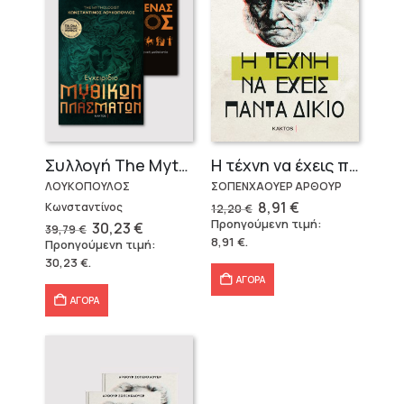
Η τέχνη να έχεις πάντα δίκιο – Άρθουρ Σοπενχάουερ
Συλλογή The Mythologist (2 βιβλία)
ΣΟΠΕΝΧΑΟΥΕΡ ΑΡΘΟΥΡ
ΛΟΥΚΟΠΟΥΛΟΣ
Original
Η
8,91
€
Κωνσταντίνος
12,20
€
price
τρέχουσα
Προηγούμενη τιμή:
Original
Η
30,23
€
39,79
€
was:
τιμή
price
τρέχουσα
8,91
€
.
Προηγούμενη τιμή:
12,20 €.
είναι:
was:
τιμή
8,91 €.
30,23
€
.
39,79 €.
είναι:
30,23 €.
ΑΓΟΡΑ
ΑΓΟΡΑ