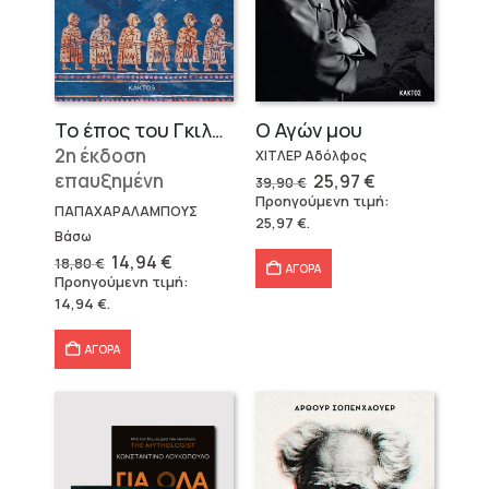
Το έπος του Γκιλγκαμές
Ο Αγών μου
2η έκδοση
ΧΙΤΛΕΡ Αδόλφος
επαυξημένη
Original
Η
25,97
€
39,90
€
price
τρέχουσα
Προηγούμενη τιμή:
was:
τιμή
ΠΑΠΑΧΑΡΑΛΑΜΠΟΥΣ
25,97
€
.
39,90 €.
είναι:
Βάσω
25,97 €.
Original
Η
14,94
€
18,80
€
ΑΓΟΡΑ
price
τρέχουσα
Προηγούμενη τιμή:
was:
τιμή
14,94
€
.
18,80 €.
είναι:
14,94 €.
ΑΓΟΡΑ