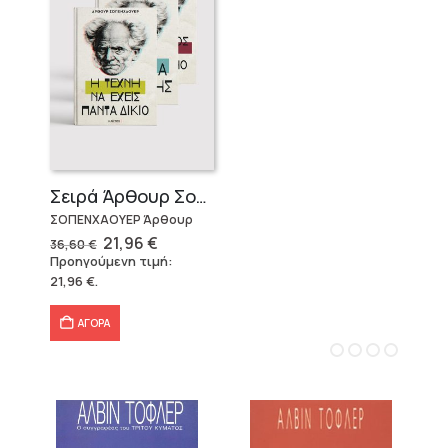
Σειρά Άρθουρ Σοπενχάουερ (3 βιβλία)
ΣΟΠΕΝΧΑΟΥΕΡ Άρθουρ
Original
Η
21,96
€
36,60
€
price
τρέχουσα
Προηγούμενη τιμή:
was:
τιμή
21,96
€
.
36,60 €.
είναι:
21,96 €.
ΑΓΟΡΑ