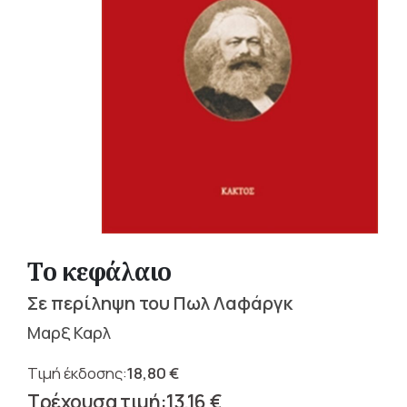
Το κεφάλαιο
Σε περίληψη του Πωλ Λαφάργκ
Μαρξ Καρλ
18,80
€
Original
13,16
€