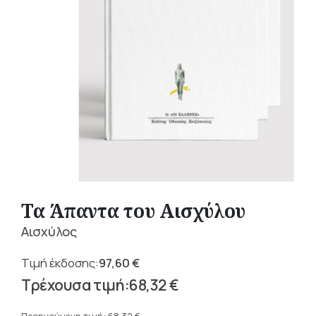
Τα Άπαντα του Αισχύλου
Αισχύλος
97,60
€
Original
68,32
€
price
Η
was: