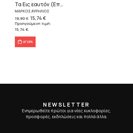
Τα Εις εαυτόν (Επίτομο) – Μάρκος Αυρήλιος
ΜΑΡΚΟΣ ΑΥΡΗΛΙΟΣ
Original
Η
15,74
€
19,90
€
price
τρέχουσα
Προηγούμενη τιμή:
was:
τιμή
15,74
€
.
19,90 €.
είναι:
15,74 €.
ΑΓΟΡΑ
NEWSLETTER
Ενημερωθείτε πρώτοι για νέες κυκλοφορίες,
προσφορές, εκδηλώσεις και πολλά άλλα.