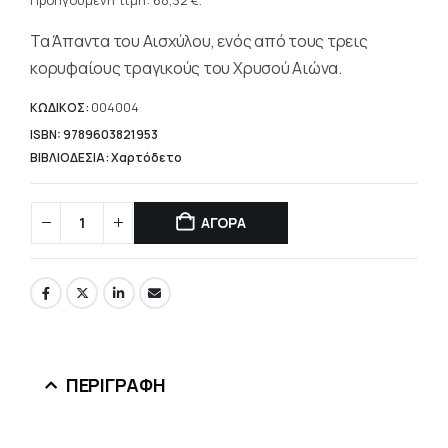
τρέχουσα
Προηγούμενη τιμή:
68,32
€
.
97,60 €.
τιμή
Τα Άπαντα του Αισχύλου, ενός από τους τρεις
είναι:
68,32 €.
κορυφαίους τραγικούς του Χρυσού Αιώνα.
ΚΩΔΙΚΟΣ:
004004
ISBN: 9789603821953
ΒΙΒΛΙΟΔΕΣΙΑ: Χαρτόδετο
ΑΓΟΡΑ
ΠΕΡΙΓΡΑΦΉ