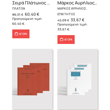
Σειρά Πλάτωνος Πολιτεία
Μάρκος Αυρήλιος & Επίκτητος (Επίτομα)
ΠΛΑΤΩΝ
ΜΑΡΚΟΣ ΑΥΡΗΛΙΟΣ,
Original
Η
60,40
€
ΕΠΙΚΤΗΤΟΣ
86,31
€
price
τρέχουσα
Προηγούμενη τιμή:
Original
Η
33,67
€
42,09
€
was:
τιμή
price
τρέχουσα
60,40
€
.
Προηγούμενη τιμή:
86,31 €.
είναι:
was:
τιμή
60,40 €.
33,67
€
.
42,09 €.
είναι:
33,67 €.
ΑΓΟΡΑ
ΑΓΟΡΑ