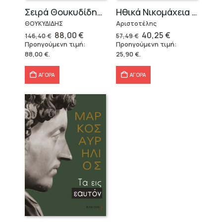
Σειρά Θουκυδίδης – Δεμένο (4 τόμοι)
Ηθικά Νικομάχεια (3 τόμοι)
ΘΟΥΚΥΔΙΔΗΣ
Αριστοτέλης
Original
Η
Original
Η
88,00
€
40,25
€
146,40
€
57,49
€
price
τρέχουσα
price
τρέχουσα
Προηγούμενη τιμή:
Προηγούμενη τιμή:
was:
τιμή
was:
τιμή
88,00
€
.
25,90
€
.
146,40 €.
είναι:
57,49 €.
είναι:
88,00 €.
40,25 €.
ΑΓΟΡΑ
ΑΓΟΡΑ