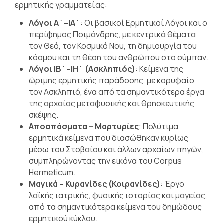
ερμητικής γραμματείας:
Λόγοι Α΄–ΙΑ΄
: Οι βασικοί Ερμητικοί Λόγοι και ο
περίφημος Ποιμάνδρης, με κεντρικά θέματα
τον Θεό, τον Κοσμικό Νου, τη δημιουργία του
κόσμου και τη θέση του ανθρώπου στο σύμπαν.
Λόγοι ΙΒ΄–ΙΗ΄ (Ασκληπιός)
: Κείμενα της
ώριμης ερμητικής παράδοσης, με κορυφαίο
τον Ασκληπιό, ένα από τα σημαντικότερα έργα
της αρχαίας μεταφυσικής και θρησκευτικής
σκέψης.
Αποσπάσματα – Μαρτυρίες
: Πολύτιμα
ερμητικά κείμενα που διασώθηκαν κυρίως
μέσω του Στοβαίου και άλλων αρχαίων πηγών,
συμπληρώνοντας την εικόνα του Corpus
Hermeticum.
Μαγικά – Κυρανίδες (Κοιρανίδες)
: Έργο
λαϊκής ιατρικής, φυσικής ιστορίας και μαγείας,
από τα σημαντικότερα κείμενα του δημώδους
ερμητικού κύκλου.