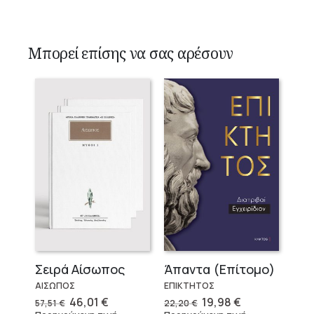
Μπορεί επίσης να σας αρέσουν
Σειρά Αίσωπος
Άπαντα (Επίτομο)
ΑΙΣΩΠΟΣ
ΕΠΙΚΤΗΤΟΣ
Original
Η
Original
Η
46,01
€
19,98
€
57,51
€
22,20
€
price
τρέχουσα
price
τρέχουσα