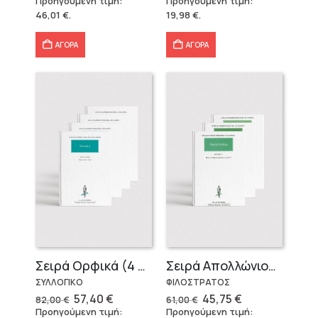
Προηγούμενη τιμή:
Προηγούμενη τιμή:
was:
τιμή
was:
τιμή
46,01
€
.
19,98
€
.
57,51 €.
είναι:
22,20 €.
είναι:
46,01 €.
19,98 €.
ΑΓΟΡΑ
ΑΓΟΡΑ
Σειρά Ορφικά (4 τόμοι)
Σειρά Απολλώνιος Τυανεύς
ΣΥΛΛΟΓΙΚΟ
ΦΙΛΟΣΤΡΑΤΟΣ
Original
Η
Original
Η
57,40
€
45,75
€
82,00
€
61,00
€
price
τρέχουσα
price
τρέχουσα
Προηγούμενη τιμή:
Προηγούμενη τιμή: