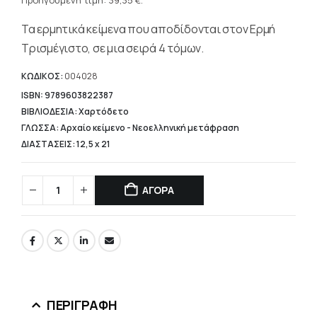
τρέχουσα
Προηγούμενη τιμή:
39,35
€
.
78,71 €.
τιμή
Τα ερμητικά κείμενα που αποδίδονται στον Ερμή
είναι:
39,35 €.
Τρισμέγιστο, σε μια σειρά 4 τόμων.
ΚΩΔΙΚΟΣ:
004028
ISBN: 9789603822387
ΒΙΒΛΙΟΔΕΣΙΑ: Χαρτόδετο
ΓΛΩΣΣΑ: Αρχαίο κείμενο - Νεοελληνική μετάφραση
ΔΙΑΣΤΑΣΕΙΣ: 12,5 x 21
ΑΓΟΡΑ
ΠΕΡΙΓΡΑΦΉ