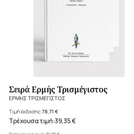
Σειρά Ερμής Τρισμέγιστος
ΕΡΜΗΣ ΤΡΙΣΜΕΓΙΣΤΟΣ
78,71
€
Original
39,35
€
price
Η
was: