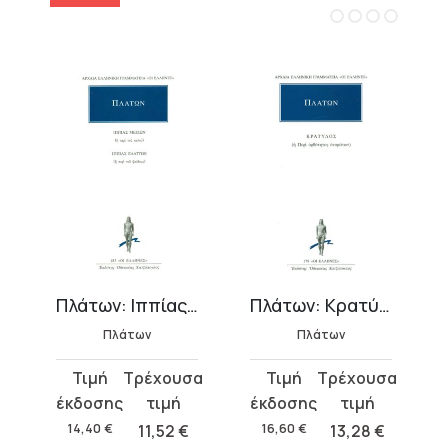
ενέξενος
Πλάτων: Ιππίας Μείζων, Ιππίας Ελάσσων
Πλάτων: Κρατύλος
Πλάτων
Πλάτων
Original
Η
Original
Η
price
τρέχουσα
price
τρέχουσα
was:
τιμή
was:
τιμή
14,40
€
11,52
€
16,60
€
13,28
€