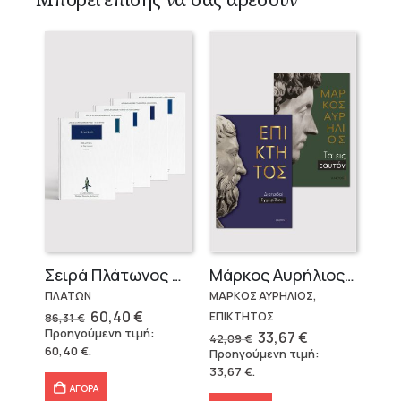
Σειρά Πλάτωνος Πολιτεία
Μάρκος Αυρήλιος & Επίκτητος (Επίτομα)
ΠΛΑΤΩΝ
ΜΑΡΚΟΣ ΑΥΡΗΛΙΟΣ,
Original
Η
60,40
€
ΕΠΙΚΤΗΤΟΣ
86,31
€
price
τρέχουσα
Προηγούμενη τιμή:
Original
Η
33,67
€
42,09
€
was:
τιμή
price
τρέχουσα
60,40
€
.
Προηγούμενη τιμή:
86,31 €.
είναι:
was:
τιμή
60,40 €.
33,67
€
.
42,09 €.
είναι:
33,67 €.
ΑΓΟΡΑ