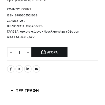
τρέχουσα
Προηγούμενη τιμή:
12,40
€
.
15,50 €.
τιμή
είναι:
ΚΩΔΙΚΟΣ:
000173
12,40 €.
ISBN: 9789603521969
ΣΕΛΙΔΕΣ: 232
ΒΙΒΛΙΟΔΕΣΙΑ: Χαρτόδετο
ΓΛΩΣΣΑ: Αρχαίο κείμενο - Νεοελληνική μετάφραση
ΔΙΑΣΤΑΣΕΙΣ: 12,5x21
ΑΓΟΡΑ
ΠΕΡΙΓΡΑΦΉ