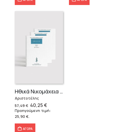
Ηθικά Νικομάχεια (3 τόμοι)
Αριστοτέλης
Original
Η
40,25
€
57,49
€
price
τρέχουσα
Προηγούμενη τιμή:
was:
τιμή
25,90
€
.
57,49 €.
είναι:
40,25 €.
ΑΓΟΡΑ