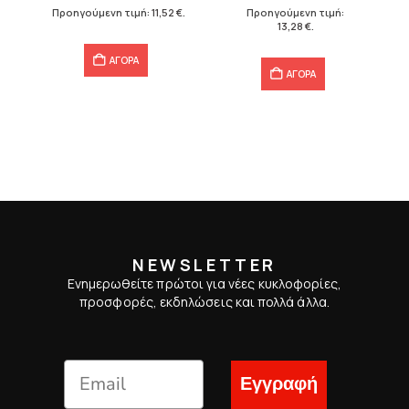
14,40 €.
είναι:
16,60 €.
είναι:
Προηγούμενη τιμή:
11,52
€
.
Προηγούμενη τιμή:
11,52 €.
13,28 €.
13,28
€
.
ΑΓΟΡΑ
ΑΓΟΡΑ
NEWSLETTER
Ενημερωθείτε πρώτοι για νέες κυκλοφορίες,
προσφορές, εκδηλώσεις και πολλά άλλα.
Εγγραφή