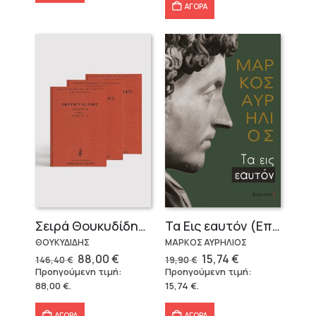
ΑΓΟΡΑ
Σειρά Θουκυδίδης – Δεμένο (4 τόμοι)
Τα Εις εαυτόν (Επίτομο) – Μάρκος Αυρήλιος
ΘΟΥΚΥΔΙΔΗΣ
ΜΑΡΚΟΣ ΑΥΡΗΛΙΟΣ
Original
Η
Original
Η
88,00
€
15,74
€
146,40
€
19,90
€
price
τρέχουσα
price
τρέχουσα
Προηγούμενη τιμή:
Προηγούμενη τιμή:
was:
τιμή
was:
τιμή
88,00
€
.
15,74
€
.
146,40 €.
είναι:
19,90 €.
είναι:
88,00 €.
15,74 €.
ΑΓΟΡΑ
ΑΓΟΡΑ