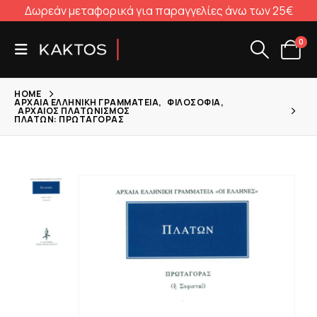
Δωρεάν μεταφορικά για παραγγελίες άνω των 25€
0
HOME
ΑΡΧΑΊΑ ΕΛΛΗΝΙΚΉ ΓΡΑΜΜΑΤΕΊΑ
,
ΦΙΛΟΣΟΦΊΑ
,
ΑΡΧΑΊΟΣ ΠΛΑΤΩΝΙΣΜΌΣ
ΠΛΆΤΩΝ: ΠΡΩΤΑΓΌΡΑΣ