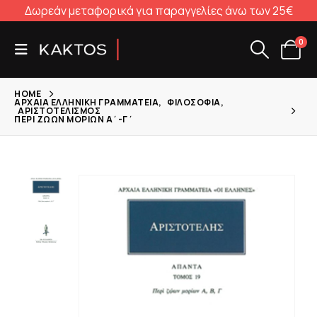
Δωρεάν μεταφορικά για παραγγελίες άνω των 25€
0
HOME
ΑΡΧΑΊΑ ΕΛΛΗΝΙΚΉ ΓΡΑΜΜΑΤΕΊΑ
,
ΦΙΛΟΣΟΦΊΑ
,
ΑΡΙΣΤΟΤΕΛΙΣΜΌΣ
ΠΕΡΊ ΖΏΩΝ ΜΟΡΊΩΝ Α΄-Γ΄