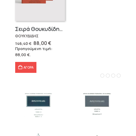
Σειρά Θουκυδίδης – Δεμένο (4 τόμοι)
ΘΟΥΚΥΔΙΔΗΣ
Original
Η
88,00
€
146,40
€
price
τρέχουσα
Προηγούμενη τιμή:
was:
τιμή
88,00
€
.
146,40 €.
είναι:
88,00 €.
ΑΓΟΡΑ