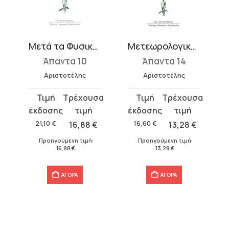
Μετά τα Φυσικά 1 (Α-Δ)
Μετεωρολογικά 2 (Γ΄, Δ΄)
Άπαντα 10
Άπαντα 14
Αριστοτέλης
Αριστοτέλης
Original
Η
Original
Η
price
τρέχουσα
price
τρέχουσα
was:
τιμή
was:
τιμή
21,10
€
16,88
€
16,60
€
13,28
€
21,10 €.
είναι:
16,60 €.
είναι:
Προηγούμενη τιμή:
Προηγούμενη τιμή:
16,88 €.
13,28 €.
16,88
€
.
13,28
€
.
ΑΓΟΡΑ
ΑΓΟΡΑ