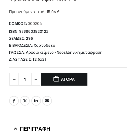
price
Η
was:
τρέχουσα
Προηγούμενη τιμή:
15,04
€
.
18,80 €.
τιμή
είναι:
ΚΩΔΙΚΟΣ:
000208
15,04 €.
ISBN: 9789603520122
ΣΕΛΙΔΕΣ: 296
ΒΙΒΛΙΟΔΕΣΙΑ: Χαρτόδετο
ΓΛΩΣΣΑ: Αρχαίο κείμενο - Νεοελληνική μετάφραση
ΔΙΑΣΤΑΣΕΙΣ: 12,5x21
ΑΓΟΡΑ
ΠΕΡΙΓΡΑΦΉ