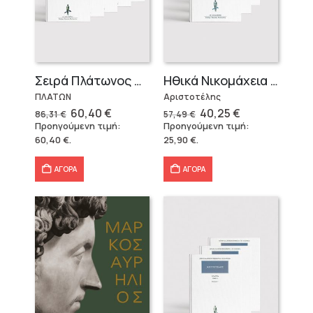
Σειρά Πλάτωνος Πολιτεία
Ηθικά Νικομάχεια (3 τόμοι)
ΠΛΑΤΩΝ
Αριστοτέλης
Original
Η
Original
Η
60,40
€
40,25
€
86,31
€
57,49
€
price
τρέχουσα
price
τρέχουσα
Προηγούμενη τιμή:
Προηγούμενη τιμή:
was:
τιμή
was:
τιμή
60,40
€
.
25,90
€
.
86,31 €.
είναι:
57,49 €.
είναι:
60,40 €.
40,25 €.
ΑΓΟΡΑ
ΑΓΟΡΑ