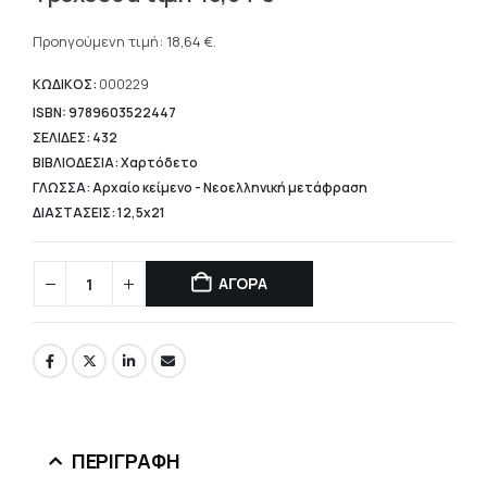
price
Η
was:
τρέχουσα
Προηγούμενη τιμή:
18,64
€
.
23,30 €.
τιμή
είναι:
ΚΩΔΙΚΟΣ:
000229
18,64 €.
ISBN: 9789603522447
ΣΕΛΙΔΕΣ: 432
ΒΙΒΛΙΟΔΕΣΙΑ: Χαρτόδετο
ΓΛΩΣΣΑ: Αρχαίο κείμενο - Νεοελληνική μετάφραση
ΔΙΑΣΤΑΣΕΙΣ: 12,5x21
ΑΓΟΡΑ
ΠΕΡΙΓΡΑΦΉ