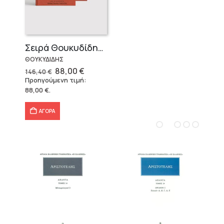
Σειρά Θουκυδίδης – Δεμένο (4 τόμοι)
ΘΟΥΚΥΔΙΔΗΣ
Original
Η
88,00
€
146,40
€
price
τρέχουσα
Προηγούμενη τιμή:
was:
τιμή
88,00
€
.
146,40 €.
είναι:
88,00 €.
ΑΓΟΡΑ