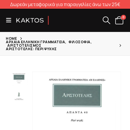
Δωρεάν μεταφορικά για παραγγελίες άνω των 25€
0
HOME
ΑΡΧΑΊΑ ΕΛΛΗΝΙΚΉ ΓΡΑΜΜΑΤΕΊΑ
,
ΦΙΛΟΣΟΦΊΑ
,
ΑΡΙΣΤΟΤΕΛΙΣΜΌΣ
ΑΡΙΣΤΟΤΈΛΗΣ: ΠΕΡΊ ΨΥΧΉΣ