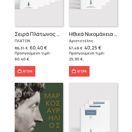
Σειρά Πλάτωνος Πολιτεία
Ηθικά Νικομάχεια (3 τόμοι)
ΠΛΑΤΩΝ
Αριστοτέλης
Original
Η
Original
Η
60,40
€
40,25
€
86,31
€
57,49
€
price
τρέχουσα
price
τρέχουσα
Προηγούμενη τιμή:
Προηγούμενη τιμή:
was:
τιμή
was:
τιμή
60,40
€
.
25,90
€
.
86,31 €.
είναι:
57,49 €.
είναι:
60,40 €.
40,25 €.
ΑΓΟΡΑ
ΑΓΟΡΑ