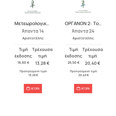
Μετεωρολογικά 2 (Γ΄, Δ΄)
ΟΡΓΑΝΟΝ 2: Τοπικών Α-Ε
Άπαντα 14
Άπαντα 24
Αριστοτέλης
Αριστοτέλης
Original
Η
Original
Η
price
τρέχουσα
price
τρέχουσα
was:
τιμή
was:
τιμή
16,60
€
13,28
€
25,50
€
20,40
€
16,60 €.
είναι:
25,50 €.
είναι:
Προηγούμενη τιμή:
Προηγούμενη τιμή:
13,28 €.
20,40 €.
13,28
€
.
20,40
€
.
ΑΓΟΡΑ
ΑΓΟΡΑ