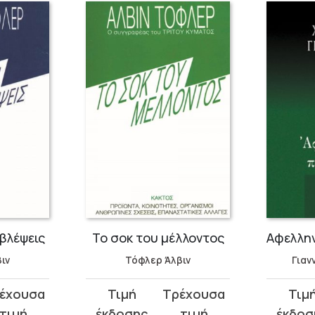
οβλέψεις
Το σοκ του μέλλοντος
ιν
Τόφλερ Άλβιν
Γιαν
Original
Η
Original
Η
price
τρέχουσα
price
τρέχου