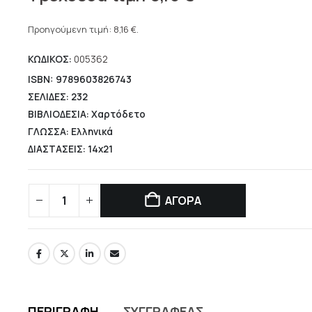
price
Η
was:
τρέχουσα
Προηγούμενη τιμή:
8,16
€
.
13,30 €.
τιμή
ΚΩΔΙΚΟΣ:
005362
είναι:
8,16 €.
ISBN: 9789603826743
ΣΕΛΙΔΕΣ: 232
ΒΙΒΛΙΟΔΕΣΙΑ: Χαρτόδετο
ΓΛΩΣΣΑ: Ελληνικά
ΔΙΑΣΤΑΣΕΙΣ: 14x21
ΑΓΟΡΑ
ΠΕΡΙΓΡΑΦΉ
ΣΥΓΓΡΑΦΈΑΣ