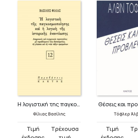
ίρου
Η λογιστική της παγκοσμιοποίησης και η λογική της ιστορικής εναντίωσης
Θέσεις και πρ
Φίλιας Βασίλης
Τόφλερ Άλβ
Original
Η
Original
Η
price
τρέχουσα
price
τρέχουσα