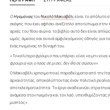
Ο
Ηγεμόνας
του
Νικολό Μακιαβέλι
είναι το απόλυτο ε
σκέψης που έχει αφήσει ανεξίτηλο αποτύπωμα στην 
αρχές του 16ου αιώνα, το βιβλίο αυτό δεν είναι απλώ
ωμός, άμεσος και συχνά αμφιλεγόμενος οδηγός για το
ένας ηγεμόνας τη δύναμή του.
«
Το καλύτερο φρούριο που υπάρχει είναι να μην είναι κ
φρούρια και ο λαός σε μισεί, δεν θα σε σώσουν
»
.
Ο Μακιαβέλι χρησιμοποιεί παραδείγματα από την Ιταλ
αρχαιότητας, αποκαλύπτοντας έναν πολιτικό ρεαλισμ
αποτελεσματικότητα. Το έργο αναδεικνύει στρατηγικέ
ανάμεσα στον ηγεμόνα και τον λαό, υπενθυμίζοντας ό
μισητός».