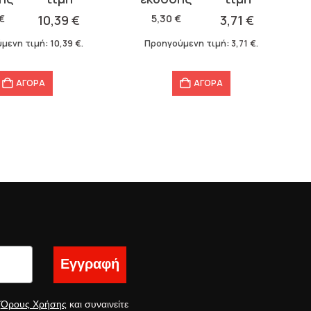
was:
τιμή
€
10,39
€
5,30
€
3,71
€
5,30 €.
είναι:
μενη τιμή:
10,39
€
.
Προηγούμενη τιμή:
3,71
€
.
3,71 €.
ΑΓΟΡΑ
ΑΓΟΡΑ
Εγγραφή
ς
Όρους Χρήσης
και συναινείτε