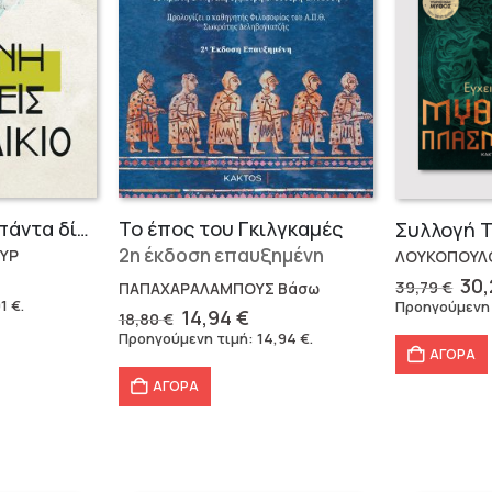
Η τέχνη να έχεις πάντα δίκιο – Άρθουρ Σοπενχάουερ
Το έπος του Γκιλγκαμές
2η έκδοση επαυξημένη
ΥΡ
ΛΟΥΚΟΠΟΥΛΟ
Ori
30
39,79
€
ΠΑΠΑΧΑΡΑΛΑΜΠΟΥΣ Βάσω
χουσα
pri
91
€
.
Προηγούμενη
Original
Η
14,94
€
18,80
€
ή
wa
price
τρέχουσα
Προηγούμενη τιμή:
14,94
€
.
ι:
39,
was:
τιμή
ΑΓΟΡΑ
 €.
18,80 €.
είναι:
ΑΓΟΡΑ
14,94 €.