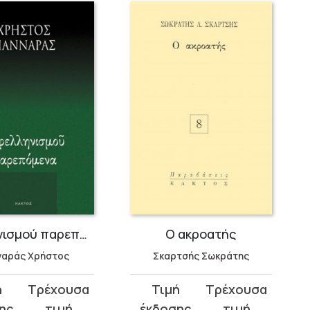
Αφελληνισμού παρεπόμενα
Ο ακροατής
ναράς Χρήστος
Σκαρτσής Σωκράτης
Original
Η
σα
price
τρέχουσα