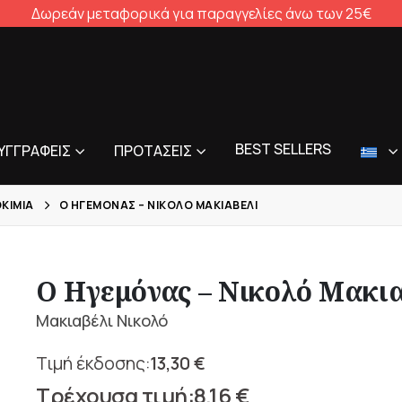
Δωρεάν μεταφορικά για παραγγελίες άνω των 25€
BEST SELLERS
ΥΓΓΡΑΦΕΊΣ
ΠΡΟΤΆΣΕΙΣ
ΟΚΊΜΙΑ
Ο ΗΓΕΜΌΝΑΣ – ΝΙΚΟΛΌ ΜΑΚΙΑΒΈΛΙ
Ο Ηγεμόνας – Νικολό Μακι
Μακιαβέλι Νικολό
13,30
€
Original
8,16
€