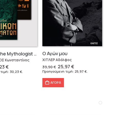
Ο Αγών μου
Συλλογή The Mythologist (2 βιβλία)
ΧΙΤΛΕΡ Αδόλφος
Σ Κωνσταντίνος
Original
Η
ginal
Η
25,97
€
,23
€
39,90
€
price
τρέχουσα
ce
τρέχουσα
Προηγούμενη τιμή:
25,97
€
.
 τιμή:
30,23
€
.
was:
τιμή
s:
τιμή
39,90 €.
είναι:
79 €.
είναι:
ΑΓΟΡΑ
25,97 €.
30,23 €.