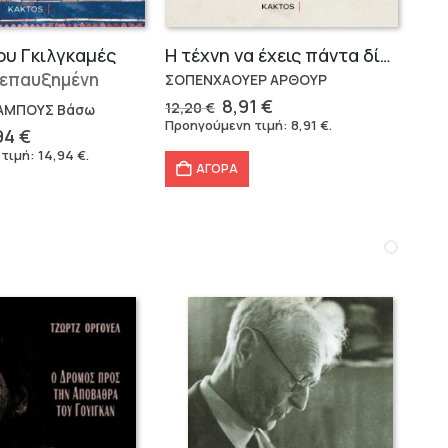
ου Γκιλγκαμές
Η τέχνη να έχεις πάντα δίκιο – Άρθουρ Σοπενχάουερ
 επαυξημένη
ΣΟΠΕΝΧΑΟΥΕΡ ΑΡΘΟΥΡ
Original
Η
8,91
€
12,20
€
ΑΜΠΟΥΣ Βάσω
price
τρέχουσα
Προηγούμενη τιμή:
8,91
€
.
ginal
Η
94
€
was:
τιμή
ce
τρέχουσα
 τιμή:
14,94
€
.
12,20 €.
είναι:
:
τιμή
ΑΓΟΡΑ
8,91 €.
80 €.
είναι:
14,94 €.