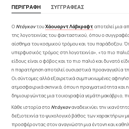
ΠΕΡΙΓΡΑΦΉ
ΣΥΓΓΡΑΦΈΑΣ
Ο
Ντάγκον
του
Χάουαρντ Λάβκραφτ
αποτελεί μια απ
της λογοτεχνίας του φανταστικού, όπου ο συγγραφέ
αίσθημα του κοσμικού τρόμου και του παράδοξου. Ό
υπερφυσικός τρόμος στη λογοτεχνία», «το πιο παλι
είδους είναι ο φόβος και το πιο παλιό και δυνατό εί
η παρατήρηση αποτελεί ουσιαστικά προαναγγελία τη
Οι σύντομες αλλά εξαιρετικά συμπυκνωμένες αφηγήσ
ατμοσφαιρικά σκηνικά, όπου η πραγματικότητα και η
δημιουργώντας μια τοιχογραφία γεμάτη μακάβριο, π
Κάθε ιστορία στο
Ντάγκον
αναδεικνύει την ικανότητα
δεξιοτεχνία το ψυχολογικό βάθος των χαρακτήρων με
προσφέροντας στον αναγνώστη μια έντονη και καθηλω