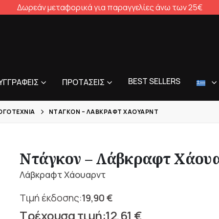
Δωρεάν μεταφορικά για παραγγελίες άνω των 25€
BEST SELLERS
ΥΓΓΡΑΦΕΊΣ
ΠΡΟΤΆΣΕΙΣ
ΛΟΓΟΤΕΧΝΊΑ
ΝΤΆΓΚΟΝ – ΛΆΒΚΡΑΦΤ ΧΆΟΥΑΡΝΤ
Ντάγκον – Λάβκραφτ Χάου
Λάβκραφτ Χάουαρντ
19,90
€
Original
12,61
€