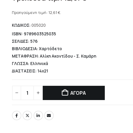
price
Η
was:
τρέχουσα
Προηγούμενη τιμή:
12,61
€
.
19,90 €.
τιμή
ΚΩΔΙΚΟΣ:
005020
είναι:
12,61 €.
ISBN: 9789603525035
ΣΕΛΙΔΕΣ: 576
ΒΙΒΛΙΟΔΕΣΙΑ: Χαρτόδετο
ΜΕΤΑΦΡΑΣΗ: Αλίκη Ακοντίδου - Σ. Καμάρη
ΓΛΩΣΣΑ: Ελληνικά
ΔΙΑΣΤΑΣΕΙΣ: 14x21
ΑΓΟΡΑ