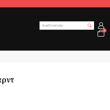
Αναζήτηση εδώ
0
αρντ