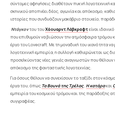
σύντομες αφηγήσεις διαθέτουν πυκνή λογοτεχνική κα
σκηνικού αποπνέει δέος, αγωνία και απόκοσμο, καθι
ιστορίες που συνδυάζουν μακάβριο στοιχείο, παράδο
Ντάγκον
του του
Χάουαρντ Λάβκραφτ
είναι ιδανικό
που επιθυμούν να βιώσουν την ατμόσφαιρα τρόμου κ
έργο του Lovecraft. Με τη μοναδική του ικανότητα ν
λογοτεχνική εμπειρία, η συλλογή καθιερώνεται ως δ
προσελκύοντας νέες γενιές αναγνωστών που θέλουν ν
απόκοσμο της φανταστικής λογοτεχνίας.
Για όσους θέλουν να συνεχίσουν το ταξίδι στον κόσμο
έργα του, όπως
Τα Βουνά της Τρέλας
,
Η κατάρα
και
Ο
εμπειρία του κοσμικού τρόμου και της παράδοξης α
συγγραφέας.