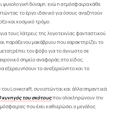
ι ψυχολογική δύναμη, ενώ η ατμόσφαιρα κάθε
στώντας το έργο ιδανικό για όσους αναζητούν
ξο και κοσμικό τρόμο.
 για τους λάτρεις της λογοτεχνίας φανταστικού
αι παράξενου μακάβριου που χαρακτηρίζει το
α μετατρέπει τον φόβο για το άγνωστο σε
ιαχρονικό σημείο αναφοράς στο είδος,
α εξερευνήσουν το ανεξερεύνητο και το
 του Lovecraft, συνιστώνται και άλλα σημαντικά
 κυνηγός του σκότους
που ολοκληρώνουν την
τμόσφαιρας που έχει καθιερώσει ο μεγάλος