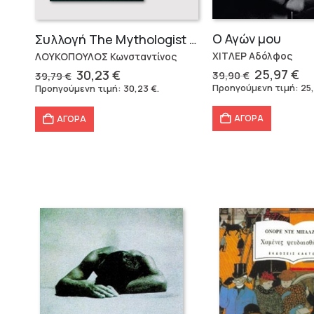
Ο Αγών μου
Συλλογή The Mythologist (2 βιβλία)
ΧΙΤΛΕΡ Αδόλφος
ΛΟΥΚΟΠΟΥΛΟΣ Κωνσταντίνος
Original
Η
Original
Η
25,97
€
30,23
€
39,90
€
39,79
€
price
τρ
price
τρέχουσα
Προηγούμενη τιμή:
25
Προηγούμενη τιμή:
30,23
€
.
was:
τι
was:
τιμή
39,90 €.
εί
39,79 €.
είναι:
ΑΓΟΡΑ
ΑΓΟΡΑ
25
30,23 €.