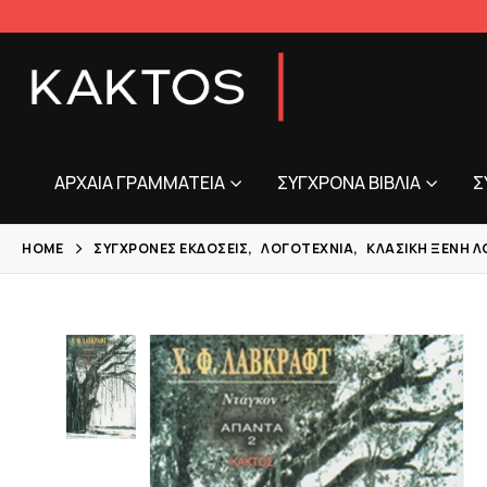
ΑΡΧΑΊΑ ΓΡΑΜΜΑΤΕΊΑ
ΣΎΓΧΡΟΝΑ ΒΙΒΛΊΑ
Σ
HOME
ΣΎΓΧΡΟΝΕΣ ΕΚΔΌΣΕΙΣ
,
ΛΟΓΟΤΕΧΝΊΑ
,
ΚΛΑΣΙΚΉ ΞΈΝΗ 