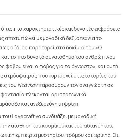
ό τις πιο χαρακτηριστικές και δυνατές εκφράσεις
ας αποτυπώνει με μοναδική δεξιοτεχνία το
πως ο ίδιος παρατηρεί στο δοκίμιό του «Ο
ό και το πιο δυνατό συναίσθημα του ανθρώπινου
δος φόβου είναι ο φόβος για το άγνωστο», και αυτή
ς ατμόσφαιρας που κυριαρχεί στις ιστορίες του.
εις του
Ντάγκον
παρασύρουν τον αναγνώστη σε
 φαντασία πλέκονται αριστοτεχνικά,
αράδοξο και ανεξερεύνητη φρίκη.
 του Lovecraft να συνδυάζει με μοναδική
 την αίσθηση του κοσμικού και του αδιανόητου,
τική εμπειρία μυστηρίου, τρόμου και φρίκης. Οι