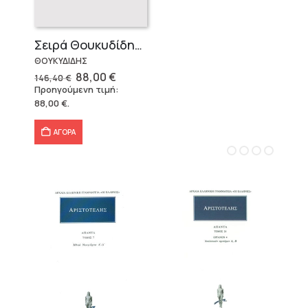
Σειρά Θουκυδίδης – Δεμένο (4 τόμοι)
ΘΟΥΚΥΔΙΔΗΣ
Original
Η
88,00
€
146,40
€
price
τρέχουσα
Προηγούμενη τιμή:
was:
τιμή
88,00
€
.
146,40 €.
είναι:
88,00 €.
ΑΓΟΡΑ