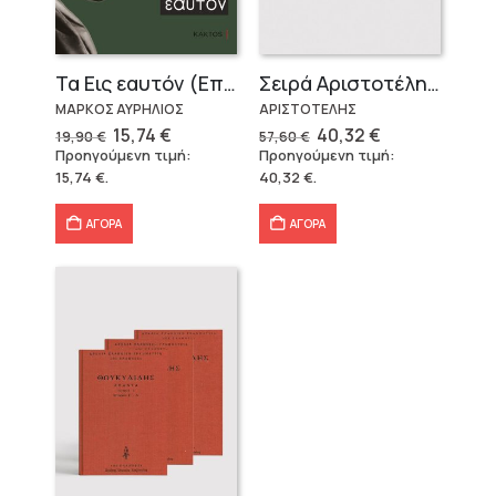
Τα Εις εαυτόν (Επίτομο) – Μάρκος Αυρήλιος
Σειρά Αριστοτέλη «Πολιτικά» (3 τόμοι)
ΜΑΡΚΟΣ ΑΥΡΗΛΙΟΣ
ΑΡΙΣΤΟΤΕΛΗΣ
Original
Η
Original
Η
15,74
€
40,32
€
19,90
€
57,60
€
price
τρέχουσα
price
τρέχουσα
Προηγούμενη τιμή:
Προηγούμενη τιμή:
was:
τιμή
was:
τιμή
15,74
€
.
40,32
€
.
19,90 €.
είναι:
57,60 €.
είναι:
15,74 €.
40,32 €.
ΑΓΟΡΑ
ΑΓΟΡΑ