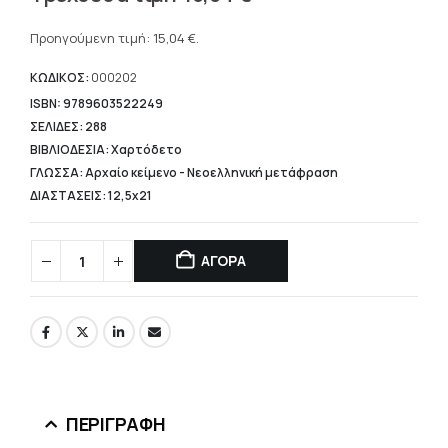
price
Η
was:
τρέχουσα
Προηγούμενη τιμή:
15,04
€
.
18,80 €.
τιμή
είναι:
ΚΩΔΙΚΟΣ:
000202
15,04 €.
ISBN: 9789603522249
ΣΕΛΙΔΕΣ: 288
ΒΙΒΛΙΟΔΕΣΙΑ: Χαρτόδετο
ΓΛΩΣΣΑ: Αρχαίο κείμενο - Νεοελληνική μετάφραση
ΔΙΑΣΤΑΣΕΙΣ: 12,5x21
ΑΓΟΡΑ
ΠΕΡΙΓΡΑΦΉ