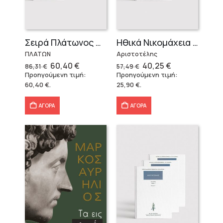
Σειρά Πλάτωνος Πολιτεία
Ηθικά Νικομάχεια (3 τόμοι)
ΠΛΑΤΩΝ
Αριστοτέλης
Original
Η
Original
Η
60,40
€
40,25
€
86,31
€
57,49
€
price
τρέχουσα
price
τρέχουσα
Προηγούμενη τιμή:
Προηγούμενη τιμή:
was:
τιμή
was:
τιμή
60,40
€
.
25,90
€
.
86,31 €.
είναι:
57,49 €.
είναι:
60,40 €.
40,25 €.
ΑΓΟΡΑ
ΑΓΟΡΑ