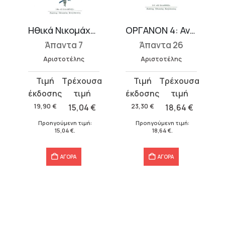
Ηθικά Νικομάχεια 1 (Α-Δ)
ΟΡΓΑΝΟΝ 4: Αναλυτικών προτέρων Α΄, Β΄
Άπαντα 7
Άπαντα 26
Αριστοτέλης
Αριστοτέλης
Original
Η
Original
Η
price
τρέχουσα
price
τρέχουσα
was:
τιμή
was:
τιμή
19,90
€
15,04
€
23,30
€
18,64
€
19,90 €.
είναι:
23,30 €.
είναι:
Προηγούμενη τιμή:
Προηγούμενη τιμή:
15,04 €.
18,64 €.
15,04
€
.
18,64
€
.
ΑΓΟΡΑ
ΑΓΟΡΑ