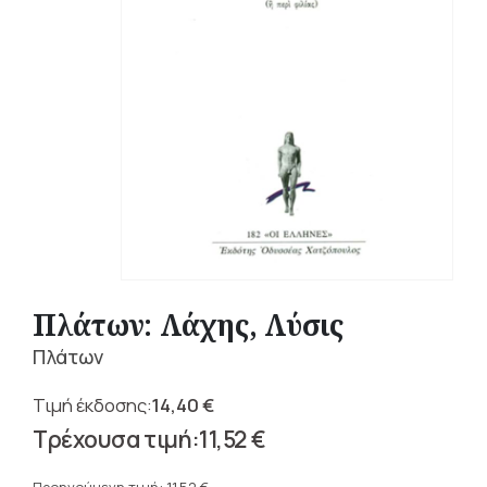
Πλάτων: Λάχης, Λύσις
Πλάτων
14,40
€
Original
11,52
€
price
Η
was: