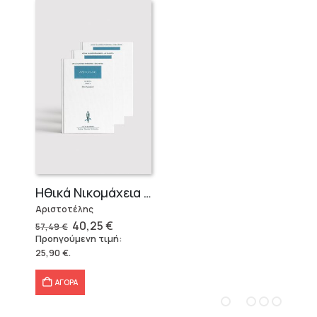
Ηθικά Νικομάχεια (3 τόμοι)
Αριστοτέλης
Original
Η
40,25
€
57,49
€
price
τρέχουσα
Προηγούμενη τιμή:
was:
τιμή
25,90
€
.
57,49 €.
είναι:
40,25 €.
ΑΓΟΡΑ