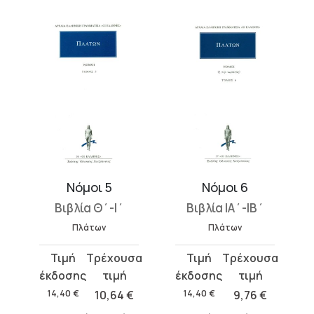
Νόμοι 5
Νόμοι 6
Βιβλία Θ΄-Ι΄
Βιβλία ΙΑ΄-ΙΒ΄
Β
Πλάτων
Πλάτων
Original
Η
Original
Η
Orig
Η
price
τρέχουσα
price
τρέχουσα
pric
τρέ
was:
τιμή
was:
τιμή
was
τιμ
14,40
€
10,64
€
14,40
€
9,76
€
17,
14,40 €.
είναι:
14,40 €.
είναι:
17,7
είνα