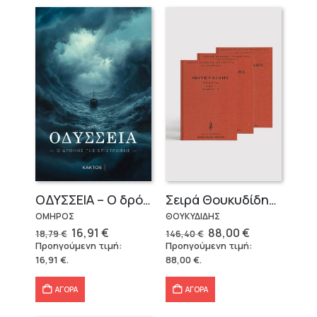
OΔΥΣΣΕΙΑ – Ο δρόμος της επιστροφής
Σειρά Θουκυδίδης – Δεμένο (4 τόμοι)
ΟΜΗΡΟΣ
ΘΟΥΚΥΔΙΔΗΣ
Original
Η
Original
Η
16,91
€
88,00
€
18,79
€
146,40
€
price
τρέχουσα
price
τρέχουσα
Προηγούμενη τιμή:
Προηγούμενη τιμή:
was:
τιμή
was:
τιμή
16,91
€
.
88,00
€
.
18,79 €.
είναι:
146,40 €.
είναι:
16,91 €.
88,00 €.
ΑΓΟΡΑ
ΑΓΟΡΑ