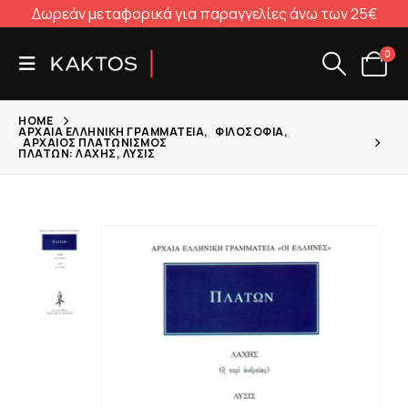
Δωρεάν μεταφορικά για παραγγελίες άνω των 25€
0
HOME
ΑΡΧΑΊΑ ΕΛΛΗΝΙΚΉ ΓΡΑΜΜΑΤΕΊΑ
,
ΦΙΛΟΣΟΦΊΑ
,
ΑΡΧΑΊΟΣ ΠΛΑΤΩΝΙΣΜΌΣ
ΠΛΆΤΩΝ: ΛΆΧΗΣ, ΛΎΣΙΣ