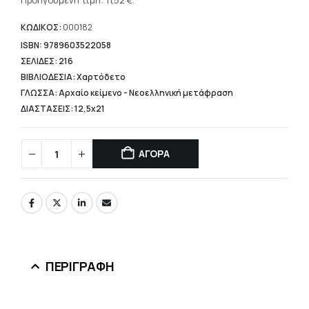
τρέχουσα
Προηγούμενη τιμή:
11,52
€
.
14,40 €.
τιμή
είναι:
ΚΩΔΙΚΟΣ:
000182
11,52 €.
ISBN: 9789603522058
ΣΕΛΙΔΕΣ: 216
ΒΙΒΛΙΟΔΕΣΙΑ: Χαρτόδετο
ΓΛΩΣΣΑ: Αρχαίο κείμενο - Νεοελληνική μετάφραση
ΔΙΑΣΤΑΣΕΙΣ: 12,5x21
ΑΓΟΡΑ
ΠΕΡΙΓΡΑΦΉ