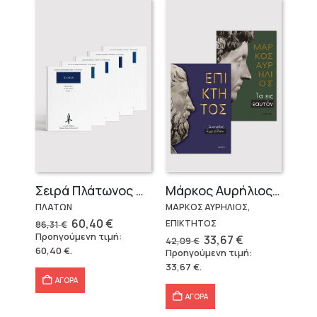
Σειρά Πλάτωνος Πολιτεία
Μάρκος Αυρήλιος & Επίκτητος (Επίτομα)
ΠΛΑΤΩΝ
ΜΑΡΚΟΣ ΑΥΡΗΛΙΟΣ,
Original
Η
60,40
€
ΕΠΙΚΤΗΤΟΣ
86,31
€
price
τρέχουσα
Προηγούμενη τιμή:
Original
Η
33,67
€
42,09
€
was:
τιμή
price
τρέχουσα
60,40
€
.
Προηγούμενη τιμή:
86,31 €.
είναι:
was:
τιμή
60,40 €.
33,67
€
.
42,09 €.
είναι:
33,67 €.
ΑΓΟΡΑ
ΑΓΟΡΑ