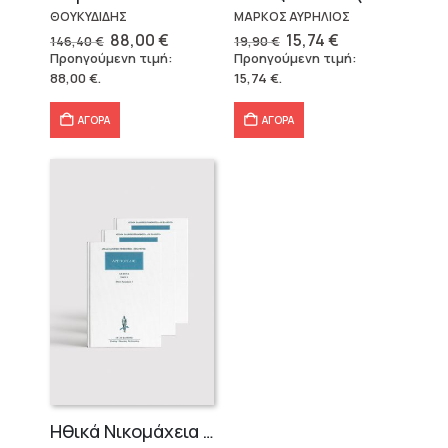
ΘΟΥΚΥΔΙΔΗΣ
ΜΑΡΚΟΣ ΑΥΡΗΛΙΟΣ
Original
Η
Original
Η
88,00
€
15,74
€
146,40
€
19,90
€
price
τρέχουσα
price
τρέχουσα
Προηγούμενη τιμή:
Προηγούμενη τιμή:
was:
τιμή
was:
τιμή
88,00
€
.
15,74
€
.
146,40 €.
είναι:
19,90 €.
είναι:
88,00 €.
15,74 €.
ΑΓΟΡΑ
ΑΓΟΡΑ
Ηθικά Νικομάχεια (3 τόμοι)