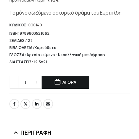
τρέχουσα
Προηγούμενη τιμή:
7,92
€
.
9,90 €.
τιμή
Το μόνο σωζόμενο σατυρικό δράμα του Ευριπίδη.
είναι:
7,92 €.
ΚΩΔΙΚΟΣ:
000140
ISBN: 9789603521662
ΣΕΛΙΔΕΣ: 128
ΒΙΒΛΙΟΔΕΣΙΑ: Χαρτόδετο
ΓΛΩΣΣΑ: Αρχαίο κείμενο - Νεοελληνική μετάφραση
ΔΙΑΣΤΑΣΕΙΣ: 12,5x21
ΑΓΟΡΑ
ΠΕΡΙΓΡΑΦΉ