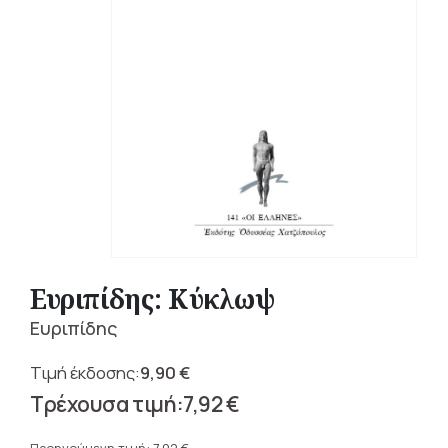
Ευριπίδης: Κύκλωψ
Ευριπίδης
9,90
€
Original
7,92
€
price
Η
was: