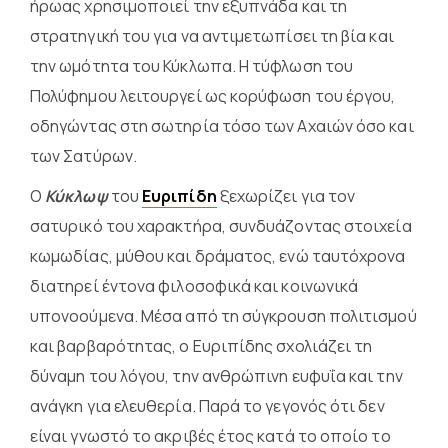
ήρωας χρησιμοποιεί την εξυπνάδα και τη
στρατηγική του για να αντιμετωπίσει τη βία και
την ωμότητα του Κύκλωπα. Η τύφλωση του
Πολύφημου λειτουργεί ως κορύφωση του έργου,
οδηγώντας στη σωτηρία τόσο των Αχαιών όσο και
των Σατύρων.
Ο
Κύκλωψ
του
Ευριπίδη
ξεχωρίζει για τον
σατυρικό του χαρακτήρα, συνδυάζοντας στοιχεία
κωμωδίας, μύθου και δράματος, ενώ ταυτόχρονα
διατηρεί έντονα φιλοσοφικά και κοινωνικά
υπονοούμενα. Μέσα από τη σύγκρουση πολιτισμού
και βαρβαρότητας, ο Ευριπίδης σχολιάζει τη
δύναμη του λόγου, την ανθρώπινη ευφυΐα και την
ανάγκη για ελευθερία. Παρά το γεγονός ότι δεν
είναι γνωστό το ακριβές έτος κατά το οποίο το