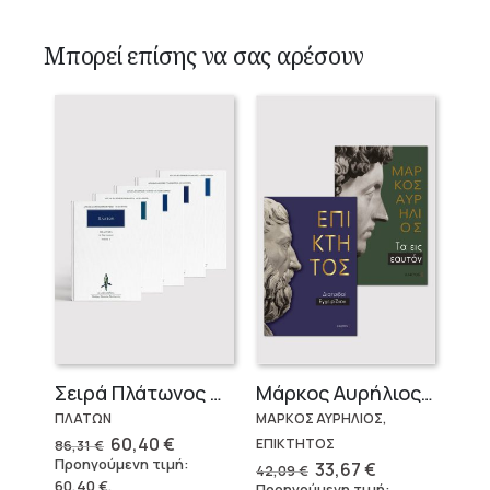
Μπορεί επίσης να σας αρέσουν
Σειρά Πλάτωνος Πολιτεία
Μάρκος Αυρήλιος & Επίκτητος (Επίτομα)
ΠΛΑΤΩΝ
ΜΑΡΚΟΣ ΑΥΡΗΛΙΟΣ,
Original
Η
60,40
€
ΕΠΙΚΤΗΤΟΣ
86,31
€
price
τρέχουσα
Προηγούμενη τιμή:
Original
Η
33,67
€
42,09
€
was:
τιμή
price
τρέχουσα
60,40
€
.
Προηγούμενη τιμή: