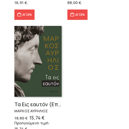
16,91
€
.
88,00
€
.
18,79 €.
είναι:
146,40 €.
είναι:
16,91 €.
88,00 €.
ΑΓΟΡΑ
ΑΓΟΡΑ
Τα Εις εαυτόν (Επίτομο) – Μάρκος Αυρήλιος
ΜΑΡΚΟΣ ΑΥΡΗΛΙΟΣ
Original
Η
15,74
€
19,90
€
price
τρέχουσα
Προηγούμενη τιμή:
was:
τιμή
15,74
€
.