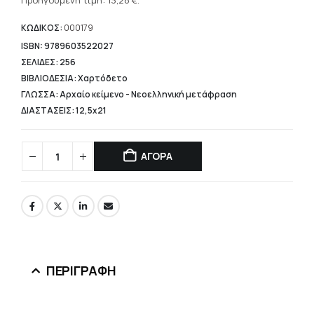
τρέχουσα
Προηγούμενη τιμή:
13,28
€
.
16,60 €.
τιμή
είναι:
ΚΩΔΙΚΟΣ:
000179
13,28 €.
ISBN: 9789603522027
ΣΕΛΙΔΕΣ: 256
ΒΙΒΛΙΟΔΕΣΙΑ: Χαρτόδετο
ΓΛΩΣΣΑ: Αρχαίο κείμενο - Νεοελληνική μετάφραση
ΔΙΑΣΤΑΣΕΙΣ: 12,5x21
ΑΓΟΡΑ
ΠΕΡΙΓΡΑΦΉ