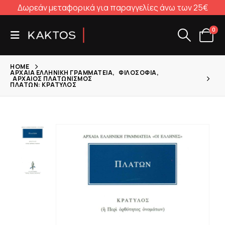
Δωρεάν μεταφορικά για παραγγελίες άνω των 25€
0
HOME
ΑΡΧΑΊΑ ΕΛΛΗΝΙΚΉ ΓΡΑΜΜΑΤΕΊΑ
,
ΦΙΛΟΣΟΦΊΑ
,
ΑΡΧΑΊΟΣ ΠΛΑΤΩΝΙΣΜΌΣ
ΠΛΆΤΩΝ: ΚΡΑΤΎΛΟΣ