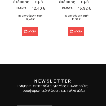
price
τρέχουσα
price
τρέχουσα
was:
τιμή
was:
τιμή
15,50
€
12,40
€
19,90
€
15,92
€
15,50 €.
είναι:
19,90 €.
είναι:
€
.
Προηγούμενη τιμή:
Προηγούμενη τιμή:
12,40 €.
15,92 €.
12,40
€
.
15,92
€
.
ΑΓΟΡΑ
ΑΓΟΡΑ
NEWSLETTER
Ενημερωθείτε πρώτοι για νέες κυκλοφορίες,
προσφορές, εκδηλώσεις και πολλά άλλα.