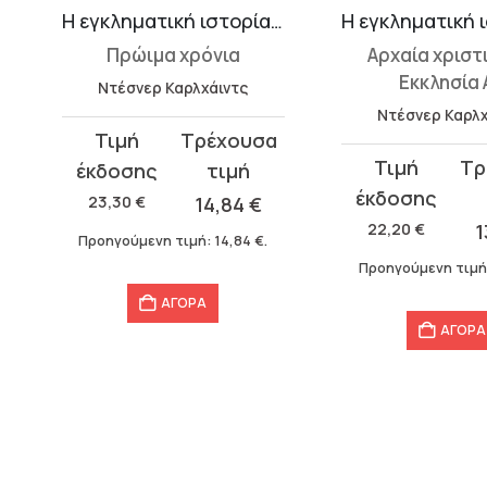
Η εγκληματική ιστορία του χριστιανισμού 1
Πρώιμα χρόνια
Αρχαία χριστ
Εκκλησία 
Ντέσνερ Καρλχάιντς
Ντέσνερ Καρλχ
Original
Η
Original
Η
price
τρέχουσα
price
τρέχουσα
was:
τιμή
23,30
€
14,84
€
was:
τιμή
23,30 €.
είναι:
22,20
€
1
Προηγούμενη τιμή:
14,84
€
.
22,20 €.
είναι:
14,84 €.
Προηγούμενη τιμή
13,36 €.
ΑΓΟΡΑ
ΑΓΟΡΑ