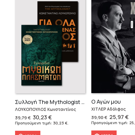
Ο Αγών μου
Συλλογή The Mythologist (2 βιβλία)
ΧΙΤΛΕΡ Αδόλφος
ΛΟΥΚΟΠΟΥΛΟΣ Κωνσταντίνος
Original
Η
Original
Η
25,97
€
30,23
€
39,90
€
39,79
€
price
τρ
price
τρέχουσα
Προηγούμενη τιμή:
25
Προηγούμενη τιμή:
30,23
€
.
was:
τι
was:
τιμή
39,90 €.
εί
39,79 €.
είναι: