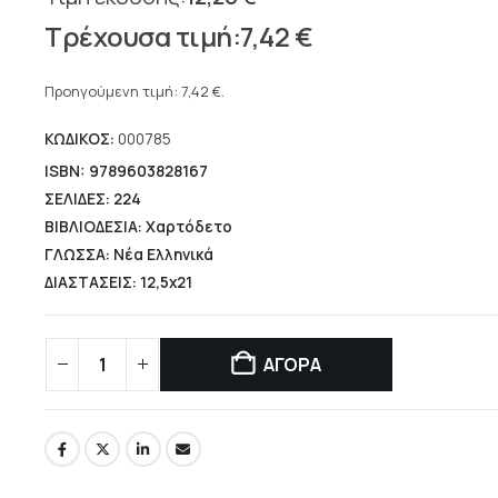
Original
7,42
€
price
Η
was:
τρέχουσα
Προηγούμενη τιμή:
7,42
€
.
12,20 €.
τιμή
ΚΩΔΙΚΟΣ:
000785
είναι:
7,42 €.
ISBN: 9789603828167
ΣΕΛΙΔΕΣ: 224
ΒΙΒΛΙΟΔΕΣΙΑ: Χαρτόδετο
ΓΛΩΣΣΑ: Νέα Ελληνικά
ΔΙΑΣΤΑΣΕΙΣ: 12,5x21
ΑΓΟΡΑ