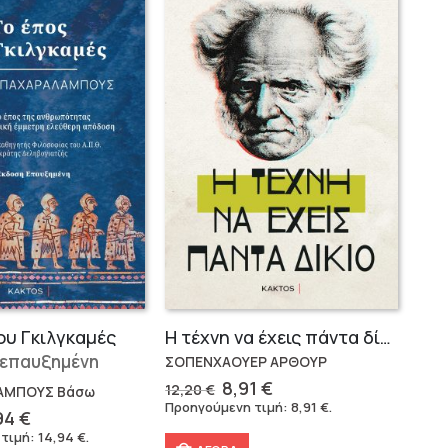
ου Γκιλγκαμές
Η τέχνη να έχεις πάντα δίκιο – Άρθουρ Σοπενχάουερ
 επαυξημένη
ΣΟΠΕΝΧΑΟΥΕΡ ΑΡΘΟΥΡ
Original
Η
8,91
€
12,20
€
ΑΜΠΟΥΣ Βάσω
price
τρέχουσα
Προηγούμενη τιμή:
8,91
€
.
ginal
Η
94
€
was:
τιμή
ce
τρέχουσα
 τιμή:
14,94
€
.
12,20 €.
είναι: