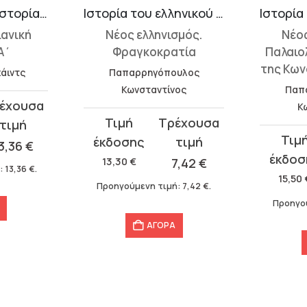
Η εγκληματική ιστορία του χριστιανισμού 3
Ιστορία του ελληνικού έθνους 13
ιανική
Νέος ελληνισμός.
Νέος
Α΄
Φραγκοκρατία
Παλαιο
της Κων
άιντς
Παπαρρηγόπουλος
Κωνσταντίνος
Παπ
Κ
Original
Η
Original
Η
price
τρέχουσα
3,36
€
price
τρέχου
was:
τιμή
13,30
€
7,42
€
:
13,36
€
.
was:
τιμή
13,30 €.
είναι:
15,50
Προηγούμενη τιμή:
7,42
€
.
15,50 €.
είναι:
7,42 €.
Προηγο
8,90 €.
ΑΓΟΡΑ