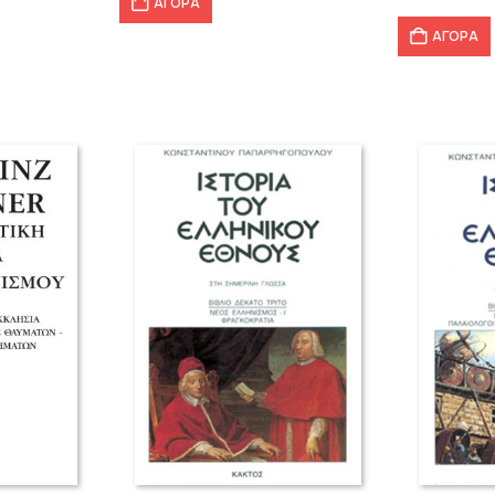
was
ΑΓΟΡΑ
,97 €.
21,96 €.
18,
ΑΓΟΡΑ