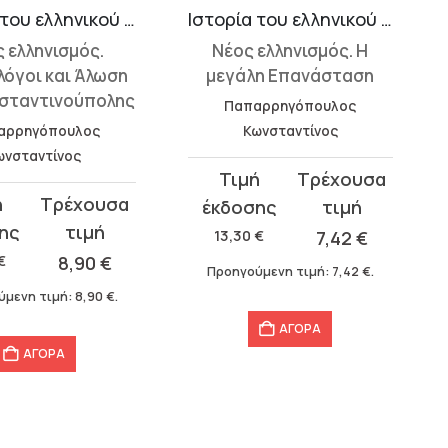
Ιστορία του ελληνικού έθνους 14
Ιστορία του ελληνικού έθνους 16
 ελληνισμός.
Νέος ελληνισμός. Η
λόγοι και Άλωση
μεγάλη Επανάσταση
σταντινούπολης
Παπαρρηγόπουλος
αρρηγόπουλος
Κωνσταντίνος
ωνσταντίνος
Original
Η
price
τρέχουσα
σα
was:
τιμή
13,30
€
7,42
€
13,30 €.
είναι:
€
8,90
€
Προηγούμενη τιμή:
7,42
€
.
7,42 €.
ύμενη τιμή:
8,90
€
.
ΑΓΟΡΑ
ΑΓΟΡΑ