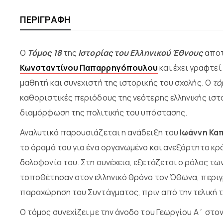
ΠΕΡΙΓΡΑΦΉ
Ο
Τόμος 18
της
Ιστορίας του Ελληνικού Έθνους
αποτ
Κωνσταντίνου Παπαρρηγόπουλου
και έχει γραφτε
μαθητή και συνεχιστή της ιστορικής του σχολής. Ο
τό
καθοριστικές περιόδους της νεότερης ελληνικής ιστο
διαμόρφωση της πολιτικής του υπόστασης.
Αναλυτικά παρουσιάζεται η ανάδειξη του
Ιωάννη Κα
το όραμά του για ένα οργανωμένο και ανεξάρτητο κρ
δολοφονία του. Στη συνέχεια, εξετάζεται ο ρόλος τ
τοποθέτησαν στον ελληνικό θρόνο τον Όθωνα, περιγ
παραχώρηση του Συντάγματος, πριν από την τελική 
Ο τόμος συνεχίζει με την άνοδο του Γεωργίου Α΄ στο