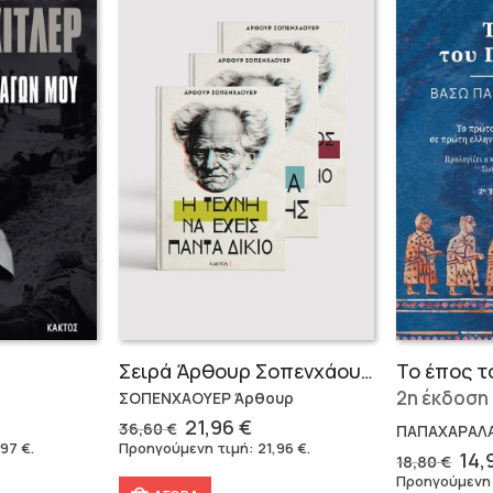
Σειρά Άρθουρ Σοπενχάουερ (3 βιβλία)
Το έπος τ
2η έκδοση
ΣΟΠΕΝΧΑΟΥΕΡ Άρθουρ
Original
Η
21,96
€
36,60
€
ΠΑΠΑΧΑΡΑΛ
έχουσα
price
τρέχουσα
,97
€
.
Προηγούμενη τιμή:
21,96
€
.
Ori
14,
18,80
€
μή
was:
τιμή
pri
Προηγούμενη
ναι:
36,60 €.
είναι: