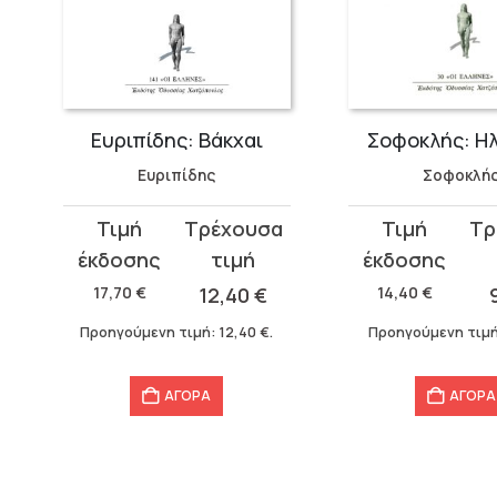
Ευριπίδης: Βάκχαι
Σοφοκλής: Η
Ευριπίδης
Σοφοκλή
Original
Η
Original
Η
price
τρέχουσα
price
τρέχουσα
was:
τιμή
was:
τιμή
17,70
€
12,40
€
14,40
€
17,70 €.
είναι:
14,40 €.
είναι:
Προηγούμενη τιμή:
12,40
€
.
Προηγούμενη τιμ
12,40 €.
9,76 €.
ΑΓΟΡΑ
ΑΓΟΡΑ