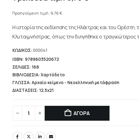
price
Η
was:
τρέχουσα
Προηγούμενη τιμή:
9,76
€
.
14,40 €.
τιμή
Η ιστορία της εκδίκησης της Ηλέκτρας και του Ορέστη,
είναι:
9,76 €.
Κλυταιμνήστρας, όπως την διηγήθηκε ο τραγικώτερος 
ΚΩΔΙΚΟΣ:
000041
ISBN: 9789603520672
ΣΕΛΙΔΕΣ: 168
ΒΙΒΛΙΟΔΕΣΙΑ: Χαρτόδετο
ΓΛΩΣΣΑ: Αρχαίο κείμενο - Νεοελληνική μετάφραση
ΔΙΑΣΤΑΣΕΙΣ: 12,5x21
ΑΓΟΡΑ