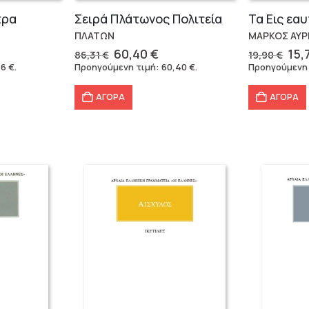
τρα
Σειρά Πλάτωνος Πολιτεία
ΠΛΑΤΩΝ
ΜΑΡΚΟΣ ΑΥΡ
Original
Η
Ori
60,40
€
15,
86,31
€
19,90
€
χουσα
price
τρέχουσα
pri
76
€
.
Προηγούμενη τιμή:
60,40
€
.
Προηγούμενη
ή
was:
τιμή
was
ι:
86,31 €.
είναι:
19,
ΑΓΟΡΑ
ΑΓΟΡΑ
 €.
60,40 €.