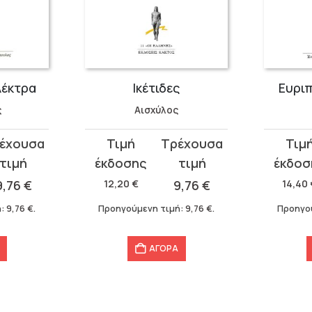
λέκτρα
Ικέτιδες
Ευριπ
ς
Αισχύλος
Original
Η
Original
Η
price
τρέχουσα
price
τρέχου
was:
τιμή
was:
τιμή
9,76
€
12,20
€
9,76
€
14,40
12,20 €.
είναι:
14,40 €.
είναι:
ή:
9,76
€
.
Προηγούμενη τιμή:
9,76
€
.
Προηγο
9,76 €.
9,76 €.
ΑΓΟΡΑ