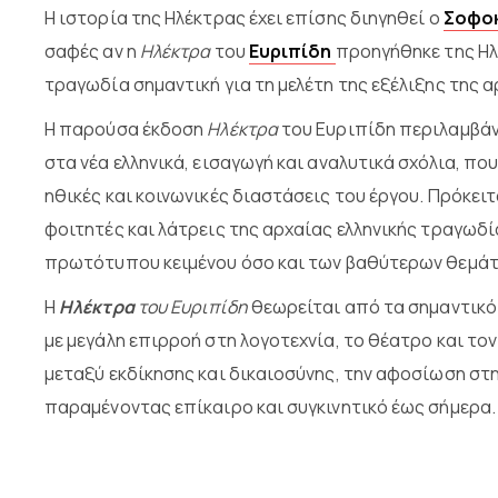
Η ιστορία της Ηλέκτρας έχει επίσης διηγηθεί ο
Σοφο
σαφές αν η
Ηλέκτρα
του
Ευριπίδη
προηγήθηκε της Ηλ
τραγωδία σημαντική για τη μελέτη της εξέλιξης της α
Η παρούσα έκδοση
Ηλέκτρα
του Ευριπίδη περιλαμβάν
στα νέα ελληνικά, εισαγωγή και αναλυτικά σχόλια, πο
ηθικές και κοινωνικές διαστάσεις του έργου. Πρόκειτ
φοιτητές και λάτρεις της αρχαίας ελληνικής τραγωδί
πρωτότυπου κειμένου όσο και των βαθύτερων θεμάτ
Η
Ηλέκτρα
του Ευριπίδη
θεωρείται από τα σημαντικό
με μεγάλη επιρροή στη λογοτεχνία, το θέατρο και το
μεταξύ εκδίκησης και δικαιοσύνης, την αφοσίωση στη
παραμένοντας επίκαιρο και συγκινητικό έως σήμερα.