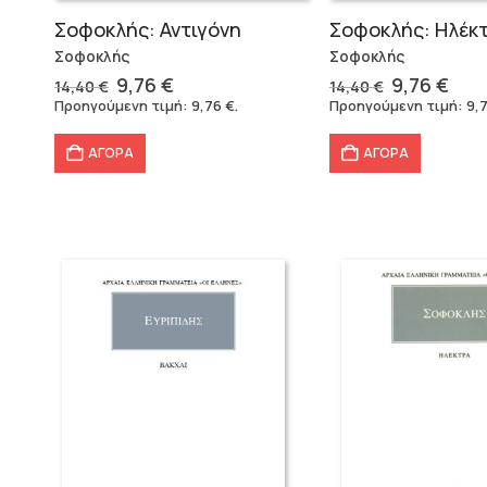
Σοφοκλής: Αντιγόνη
Σοφοκλής: Ηλέκ
Σοφοκλής
Σοφοκλής
Original
Η
Original
Η
9,76
€
9,76
€
14,40
€
14,40
€
price
τρέχουσα
price
τρέ
Προηγούμενη τιμή:
9,76
€
.
Προηγούμενη τιμή:
9,
was:
τιμή
was:
τιμ
14,40 €.
είναι:
14,40 €.
είνα
ΑΓΟΡΑ
ΑΓΟΡΑ
9,76 €.
9,76