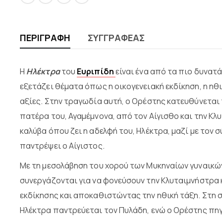
ΠΕΡΙΓΡΑΦΉ
ΣΥΓΓΡΑΦΈΑΣ
Η
Ηλέκτρα
του
Ευριπίδη
είναι ένα από τα πιο δυνατ
εξετάζει θέματα όπως η οικογενειακή εκδίκηση, η ηθι
αξίες. Στην τραγωδία αυτή, ο Ορέστης κατευθύνεται 
πατέρα του, Αγαμέμνονα, από τον Αίγισθο και την Κλ
καλύβα όπου ζει η αδελφή του, Ηλέκτρα, μαζί με τον σ
παντρέψει ο Αίγιστος.
Με τη μεσολάβηση του χορού των Μυκηναίων γυναικών
συνεργάζονται για να φονεύσουν την Κλυταιμνήστρα 
εκδίκησης και αποκαθιστώντας την ηθική τάξη. Στη σ
Ηλέκτρα παντρεύεται τον Πυλάδη, ενώ ο Ορέστης πηγα