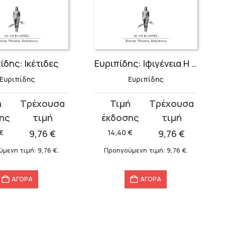
ίδης: Ικέτιδες
Ευριπίδης: Ιφιγένεια Η Εν Αυλίδι
Ευριπίδης
Ευριπίδης
Original
Η
σα
price
τρέχουσα
was:
τιμή
€
9,76
€
14,40
€
9,76
€
14,40 €.
είναι:
ύμενη τιμή:
9,76
€
.
Προηγούμενη τιμή:
9,76
€
.
9,76 €.
ΑΓΟΡΑ
ΑΓΟΡΑ