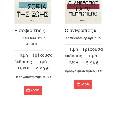
Η σοφία της ζωής – Άρθουρ Σοπενχάουερ
Ο άνθρωπος και το πεπρωμένο – Άρθουρ Σοπενχάουερ
ΣΟΠΕΝΧΑΟΥΕΡ
Σοπενχάουερ Άρθουρ
ΑΡΘΟΥΡ
Original
Η
Original
Η
price
τρέχουσα
price
τρέχουσα
was:
τιμή
11,10
€
5,94
€
was:
τιμή
11,10 €.
είναι:
13,30
€
9,99
€
Προηγούμενη τιμή:
5,94
€
.
13,30 €.
είναι:
5,94 €.
€
.
Προηγούμενη τιμή:
9,99
€
.
9,99 €.
ΑΓΟΡΑ
ΑΓΟΡΑ