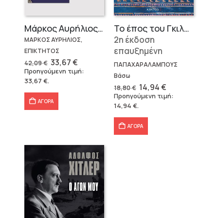
Μάρκος Αυρήλιος & Επίκτητος (Επίτομα)
Το έπος του Γκιλγκαμές
2η έκδοση
ΜΑΡΚΟΣ ΑΥΡΗΛΙΟΣ,
επαυξημένη
ΕΠΙΚΤΗΤΟΣ
Original
Η
33,67
€
42,09
€
ΠΑΠΑΧΑΡΑΛΑΜΠΟΥΣ
price
τρέχουσα
Προηγούμενη τιμή:
was:
τιμή
Βάσω
33,67
€
.
42,09 €.
είναι:
Original
Η
14,94
€
18,80
€
33,67 €.
price
τρέχουσα
Προηγούμενη τιμή:
was:
τιμή
ΑΓΟΡΑ
14,94
€
.
18,80 €.
είναι:
14,94 €.
ΑΓΟΡΑ