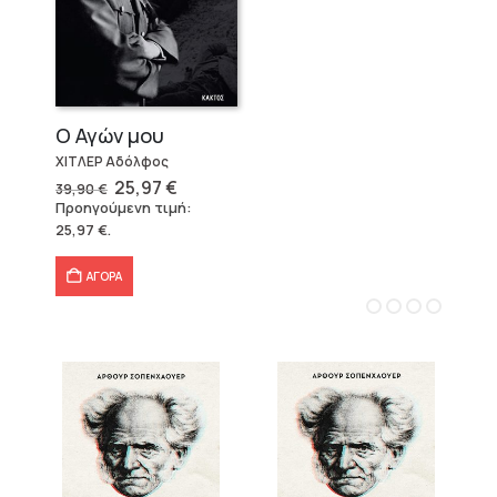
Ο Αγών μου
ΧΙΤΛΕΡ Αδόλφος
Original
Η
25,97
€
39,90
€
price
τρέχουσα
Προηγούμενη τιμή:
was:
τιμή
25,97
€
.
39,90 €.
είναι:
25,97 €.
ΑΓΟΡΑ