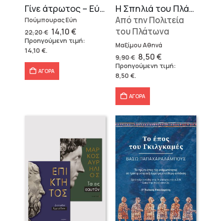
Γίνε άτρωτος – Εύη Πούμπουρας
Η Σπηλιά του Πλάτωνα
Από την Πολιτεία
Πούμπουρας Εύη
Original
Η
του Πλάτωνα
14,10
€
22,20
€
price
τρέχουσα
Προηγούμενη τιμή:
was:
τιμή
Μαξίμου Αθηνά
14,10
€
.
22,20 €.
είναι:
Original
Η
8,50
€
9,90
€
14,10 €.
price
τρέχουσα
Προηγούμενη τιμή:
was:
τιμή
ΑΓΟΡΑ
8,50
€
.
9,90 €.
είναι:
8,50 €.
ΑΓΟΡΑ