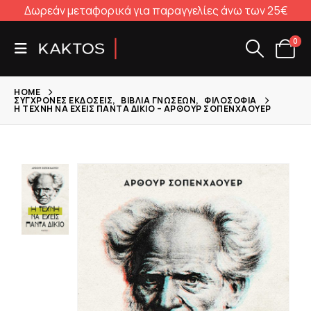
Δωρεάν μεταφορικά για παραγγελίες άνω των 25€
0
HOME
ΣΎΓΧΡΟΝΕΣ ΕΚΔΌΣΕΙΣ
,
ΒΙΒΛΊΑ ΓΝΏΣΕΩΝ
,
ΦΙΛΟΣΟΦΊΑ
Η ΤΈΧΝΗ ΝΑ ΈΧΕΙΣ ΠΆΝΤΑ ΔΊΚΙΟ – ΆΡΘΟΥΡ ΣΟΠΕΝΧΆΟΥΕΡ