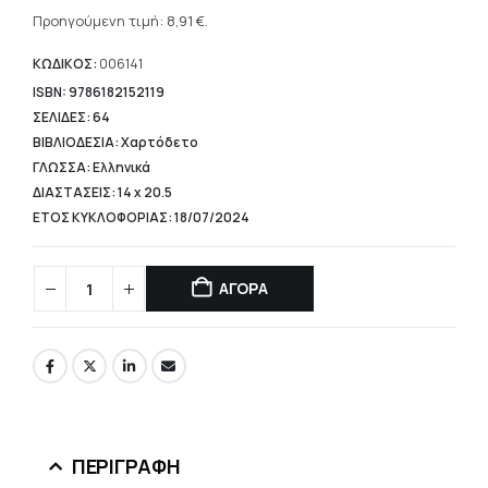
Η
was:
τρέχουσα
Προηγούμενη τιμή:
8,91
€
.
12,20 €.
τιμή
είναι:
ΚΩΔΙΚΟΣ:
006141
8,91 €.
ISBN: 9786182152119
ΣΕΛΙΔΕΣ: 64
ΒΙΒΛΙΟΔΕΣΙΑ: Χαρτόδετο
ΓΛΩΣΣΑ: Ελληνικά
ΔΙΑΣΤΑΣΕΙΣ: 14 x 20.5
ΕΤΟΣ ΚΥΚΛΟΦΟΡΙΑΣ: 18/07/2024
ΑΓΟΡΑ
ΠΕΡΙΓΡΑΦΉ