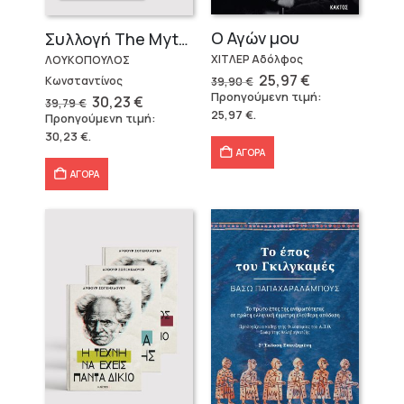
Ο Αγών μου
Συλλογή The Mythologist (2 βιβλία)
ΧΙΤΛΕΡ Αδόλφος
ΛΟΥΚΟΠΟΥΛΟΣ
Original
Η
25,97
€
Κωνσταντίνος
39,90
€
price
τρέχουσα
Προηγούμενη τιμή:
Original
Η
30,23
€
39,79
€
was:
τιμή
price
τρέχουσα
25,97
€
.
Προηγούμενη τιμή:
39,90 €.
είναι:
was:
τιμή
25,97 €.
30,23
€
.
39,79 €.
είναι:
30,23 €.
ΑΓΟΡΑ
ΑΓΟΡΑ