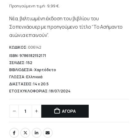
Η
was:
τρέχουσα
Προηγούμενη τιμή:
9,99
€
.
13,30 €.
τιμή
Νέα, βελτιωμένη έκδοση του βιβλίου του
είναι:
9,99 €.
Σοπενχάουερ με προηγούμενο τίτλο “Το Ασήμαντο
αιώνια επαινούν”.
ΚΩΔΙΚΟΣ:
006142
ISBN: 9786182152171
ΣΕΛΙΔΕΣ: 152
ΒΙΒΛΙΟΔΕΣΙΑ: Χαρτόδετο
ΓΛΩΣΣΑ: Ελληνικά
ΔΙΑΣΤΑΣΕΙΣ: 14 x 20.5
ΕΤΟΣ ΚΥΚΛΟΦΟΡΙΑΣ: 18/07/2024
ΑΓΟΡΑ