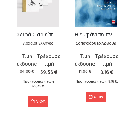
Σειρά Όσα είπαν οι αρχαίοι Έλληνες
Η εμφάνιση πνευμάτων και όσα σχετίζονται με αυτήν
Αρχαίοι Έλληνες
Σοπενχάουερ Άρθουρ
Original
Η
Original
Η
price
τρέχουσα
price
τρέχουσα
was:
τιμή
was:
τιμή
84,80
€
59,36
€
11,66
€
8,16
€
84,80 €.
είναι:
11,66 €.
είναι:
Προηγούμενη τιμή:
Προηγούμενη τιμή:
8,16
€
.
59,36 €.
8,16 €.
59,36
€
.
ΑΓΟΡΑ
ΑΓΟΡΑ