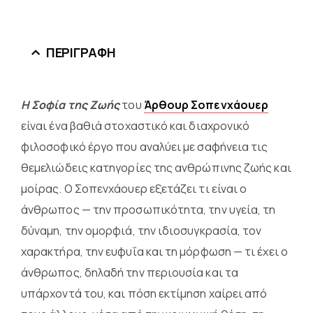
ΠΕΡΙΓΡΑΦΉ
Η Σοφία της Ζωής
του
Άρθουρ Σοπενχάουερ
είναι ένα βαθιά στοχαστικό και διαχρονικό
φιλοσοφικό έργο που αναλύει με σαφήνεια τις
θεμελιώδεις κατηγορίες της ανθρώπινης ζωής και
μοίρας. Ο Σοπενχάουερ εξετάζει τι είναι ο
άνθρωπος — την προσωπικότητα, την υγεία, τη
δύναμη, την ομορφιά, την ιδιοσυγκρασία, τον
χαρακτήρα, την ευφυΐα και τη μόρφωση — τι έχει ο
άνθρωπος, δηλαδή την περιουσία και τα
υπάρχοντά του, και πόση εκτίμηση χαίρει από