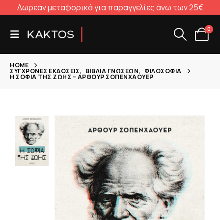
Δωρεάν μεταφορικά για παραγγελίες άνω των 25€
0
HOME
ΣΎΓΧΡΟΝΕΣ ΕΚΔΌΣΕΙΣ
,
ΒΙΒΛΊΑ ΓΝΏΣΕΩΝ
,
ΦΙΛΟΣΟΦΊΑ
Η ΣΟΦΊΑ ΤΗΣ ΖΩΉΣ – ΆΡΘΟΥΡ ΣΟΠΕΝΧΆΟΥΕΡ