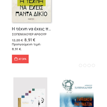
Η τέχνη να έχεις πάντα δίκιο – Άρθουρ Σοπενχάουερ
ΣΟΠΕΝΧΑΟΥΕΡ ΑΡΘΟΥΡ
Original
Η
8,91
€
12,20
€
price
τρέχουσα
Προηγούμενη τιμή:
was:
τιμή
8,91
€
.
12,20 €.
είναι:
8,91 €.
ΑΓΟΡΑ