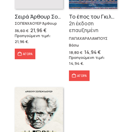
Σειρά Άρθουρ Σοπενχάουερ (3 βιβλία)
Το έπος του Γκιλγκαμές
2η έκδοση
ΣΟΠΕΝΧΑΟΥΕΡ Άρθουρ
Original
Η
επαυξημένη
21,96
€
36,60
€
price
τρέχουσα
Προηγούμενη τιμή:
was:
τιμή
ΠΑΠΑΧΑΡΑΛΑΜΠΟΥΣ
21,96
€
.
36,60 €.
είναι:
Βάσω
21,96 €.
Original
Η
14,94
€
18,80
€
ΑΓΟΡΑ
price
τρέχουσα
Προηγούμενη τιμή:
was:
τιμή
14,94
€
.
18,80 €.
είναι:
14,94 €.
ΑΓΟΡΑ