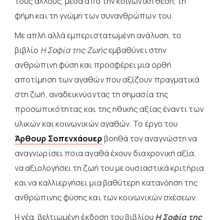
τους άλλους, μέσα από την κοινωνική θέση, τη
φήμη και τη γνώμη των συνανθρώπων του.
Με απλή αλλά εμπεριστατωμένη ανάλυση, το
βιβλίο
Η Σοφία της Ζωής
εμβαθύνει στην
ανθρώπινη φύση και προσφέρει μια ορθή
αποτίμηση των αγαθών που αξίζουν πραγματικά
στη ζωή, αναδεικνύοντας τη σημασία της
προσωπικότητας και της ηθικής αξίας έναντι των
υλικών και κοινωνικών αγαθών. Το έργο του
Άρθουρ Σοπενχάουερ
βοηθά τον αναγνώστη να
αναγνωρίσει ποια αγαθά έχουν διαχρονική αξία,
να αξιολογήσει τη ζωή του με ουσιαστικά κριτήρια
και να καλλιεργήσει μια βαθύτερη κατανόηση της
ανθρώπινης φύσης και των κοινωνικών σχέσεων.
Η νέα, βελτιωμένη έκδοση του βιβλίου
Η Σοφία της