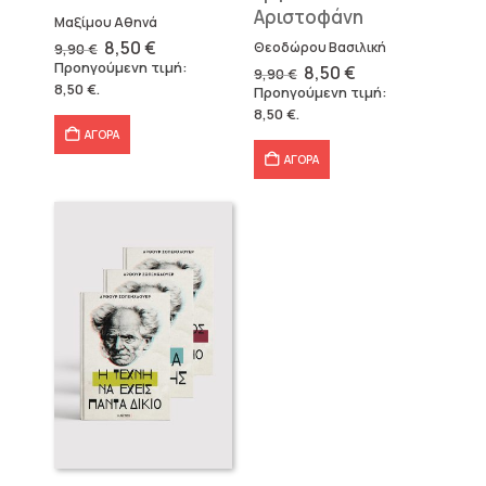
Αριστοφάνη
Μαξίμου Αθηνά
Original
Η
8,50
€
Θεοδώρου Βασιλική
9,90
€
price
τρέχουσα
Προηγούμενη τιμή:
Original
Η
8,50
€
9,90
€
was:
τιμή
price
τρέχουσα
8,50
€
.
Προηγούμενη τιμή:
9,90 €.
είναι:
was:
τιμή
8,50 €.
8,50
€
.
9,90 €.
είναι:
8,50 €.
ΑΓΟΡΑ
ΑΓΟΡΑ