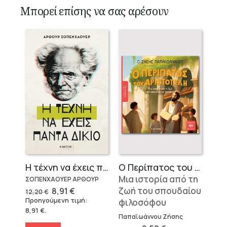
Μπορεί επίσης να σας αρέσουν
Η τέχνη να έχεις πάντα δίκιο – Άρθουρ Σοπενχάουερ
Ο Περίπατος του Αριστοτέλη
Μια ιστορία από τη
ΣΟΠΕΝΧΑΟΥΕΡ ΑΡΘΟΥΡ
Original
Η
ζωή του σπουδαίου
8,91
€
12,20
€
price
τρέχουσα
Προηγούμενη τιμή:
φιλοσόφου
was:
τιμή
8,91
€
.
12,20 €.
είναι:
Παπαϊωάννου Ζήσης
8,91 €.