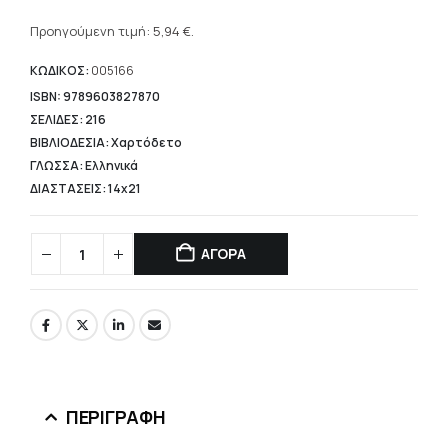
Η
was:
τρέχουσα
Προηγούμενη τιμή:
5,94
€
.
11,10 €.
τιμή
είναι:
ΚΩΔΙΚΟΣ:
005166
5,94 €.
ISBN: 9789603827870
ΣΕΛΙΔΕΣ: 216
ΒΙΒΛΙΟΔΕΣΙΑ: Χαρτόδετο
ΓΛΩΣΣΑ: Ελληνικά
ΔΙΑΣΤΑΣΕΙΣ: 14x21
ΑΓΟΡΑ
ΠΕΡΙΓΡΑΦΉ