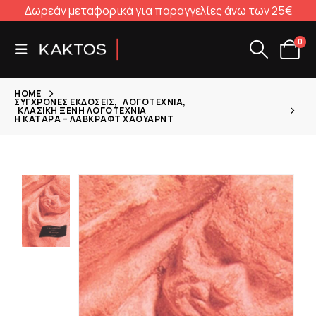
Δωρεάν μεταφορικά για παραγγελίες άνω των 25€
0
HOME
ΣΎΓΧΡΟΝΕΣ ΕΚΔΌΣΕΙΣ
,
ΛΟΓΟΤΕΧΝΊΑ
,
ΚΛΑΣΙΚΉ ΞΈΝΗ ΛΟΓΟΤΕΧΝΊΑ
Η ΚΑΤΆΡΑ – ΛΆΒΚΡΑΦΤ ΧΆΟΥΑΡΝΤ