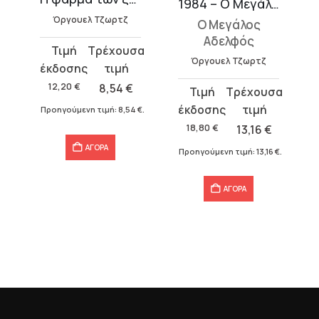
ξλεϋ
1984 – Ο Μεγάλος Αδελφός
Όργουελ Τζωρτζ
Ο Μεγάλος
Αδελφός
Original
Η
Όργουελ Τζωρτζ
price
τρέχουσα
was:
τιμή
12,20
€
8,54
€
Original
Η
12,20 €.
είναι:
price
τρέχουσα
Προηγούμενη τιμή:
8,54
€
.
8,54 €.
was:
τιμή
18,80
€
13,16
€
18,80 €.
είναι:
ΑΓΟΡΑ
Προηγούμενη τιμή:
13,16
€
.
13,16 €.
ΑΓΟΡΑ