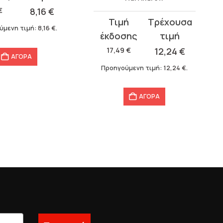
€
8,16
€
Original
Η
ύμενη τιμή:
8,16
€
.
price
τρέχουσα
was:
τιμή
17,49
€
12,24
€
ΑΓΟΡΑ
17,49 €.
είναι:
Προηγούμενη τιμή:
12,24
€
.
12,24 €.
ΑΓΟΡΑ