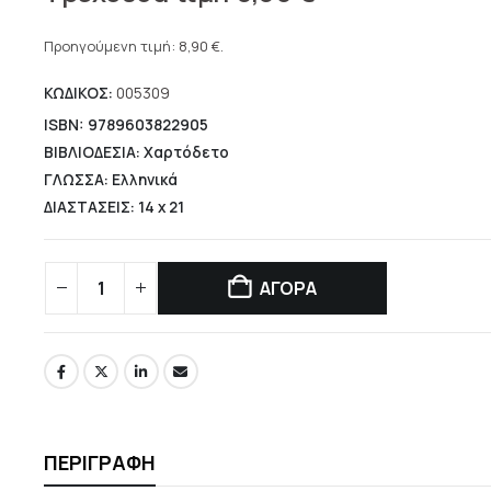
price
Η
was:
τρέχουσα
Προηγούμενη τιμή:
8,90
€
.
12,72 €.
τιμή
ΚΩΔΙΚΟΣ:
005309
είναι:
8,90 €.
ISBN: 9789603822905
ΒΙΒΛΙΟΔΕΣΙΑ: Χαρτόδετο
ΓΛΩΣΣΑ: Ελληνικά
ΔΙΑΣΤΑΣΕΙΣ: 14 x 21
ΑΓΟΡΑ
ΠΕΡΙΓΡΑΦΉ