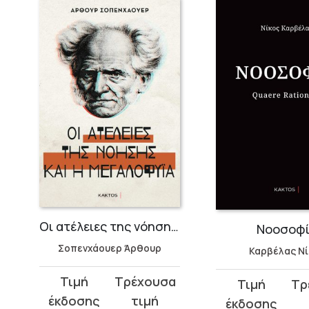
Οι ατέλειες της νόησης και η μεγαλοφυΐα – Άρθουρ Σοπενχάουερ
Νοοσοφ
Σοπενχάουερ Άρθουρ
μ
Καρβέλας Νί
Original
Η
Original
Η
price
τρέχουσα
price
τρέχουσα