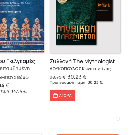
ου Γκιλγκαμές
Συλλογή The Mythologist (2 βιβλία)
 επαυξημένη
ΛΟΥΚΟΠΟΥΛΟΣ Κωνσταντίνος
Original
Η
30,23
€
39,79
€
ΑΜΠΟΥΣ Βάσω
price
τρέχουσα
Προηγούμενη τιμή:
30,23
€
.
ginal
Η
94
€
was:
τιμή
ce
τρέχουσα
 τιμή:
14,94
€
.
39,79 €.
είναι:
:
τιμή
ΑΓΟΡΑ
30,23 €.
80 €.
είναι:
14,94 €.