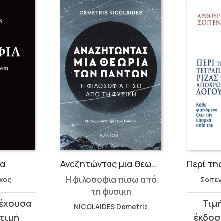
ία
Αναζητώντας μια θεωρία των πάντων
Η φιλοσοφία πίσω από
κος
Σοπε
τη φυσική
Original
Η
NICOLAIDES Demetris
price
τρέχου