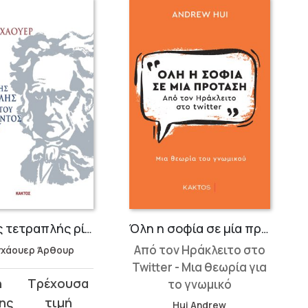
Περί της τετραπλής ρίζας του αποχρώντος λόγου
Όλη η σοφία σε μία πρόταση
Από τον Ηράκλειτο στο
νχάουερ Άρθουρ
Twitter - Μια θεωρία για
το γνωμικό
σα
Hui Andrew