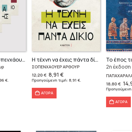
Σειρά Άρθουρ Σοπενχάουερ (3 βιβλία)
Η τέχνη να έχεις πάντα δίκιο – Άρθουρ Σοπενχάουερ
Το έπος τ
2η έκδοση
υρ
ΣΟΠΕΝΧΑΟΥΕΡ ΑΡΘΟΥΡ
Original
Η
8,91
€
12,20
€
ΠΑΠΑΧΑΡΑΛ
έχουσα
price
τρέχουσα
,96
€
.
Προηγούμενη τιμή:
8,91
€
.
Ori
14,
18,80
€
μή
was:
τιμή
pri
Προηγούμενη
αι:
12,20 €.
είναι:
was
ΑΓΟΡΑ
96 €.
8,91 €.
18,
ΑΓΟΡΑ