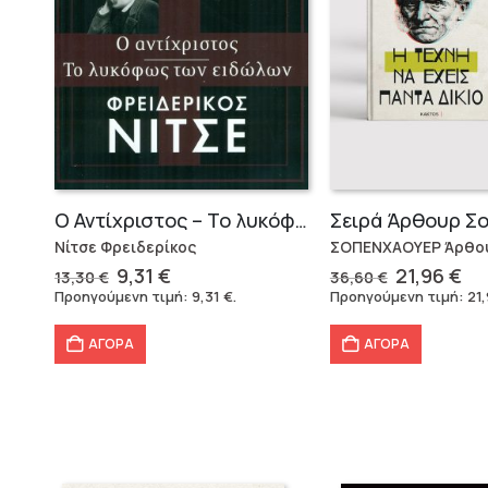
Ο Αντίχριστος – Το λυκόφως των ειδώλων
Νίτσε Φρειδερίκος
ΣΟΠΕΝΧΑΟΥΕΡ Άρθο
Original
Η
Original
Η
9,31
€
21,96
€
13,30
€
36,60
€
price
τρέχουσα
price
τρ
Προηγούμενη τιμή:
9,31
€
.
Προηγούμενη τιμή:
21
was:
τιμή
was:
τι
13,30 €.
είναι:
36,60 €.
είν
ΑΓΟΡΑ
ΑΓΟΡΑ
9,31 €.
21,