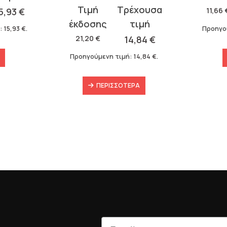
Original
Η
was:
τιμή
5,93
€
11,66
price
τρέχουσα
11,66 €.
είναι:
:
15,93
€
.
Προηγο
was:
τιμή
8,16 €.
21,20
€
14,84
€
21,20 €.
είναι:
Προηγούμενη τιμή:
14,84
€
.
14,84 €.
ΠΕΡΙΣΣΌΤΕΡΑ