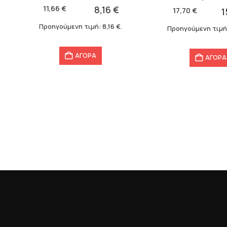
was:
τιμή
was:
τιμή
11,66
€
8,16
€
17,70
€
1
11,66 €.
είναι:
17,70 €.
είναι:
Προηγούμενη τιμή:
8,16
€
.
Προηγούμενη τιμή
8,16 €.
15,93 €.
ΑΓΟΡΑ
ΑΓΟΡΑ