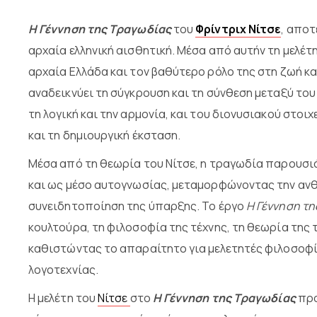
Η Γέννηση της Τραγωδίας
του
Φρίντριχ Νίτσε
, αποτ
αρχαία ελληνική αισθητική. Μέσα από αυτήν τη μελέτη
αρχαία Ελλάδα και τον βαθύτερο ρόλο της στη ζωή κα
αναδεικνύει τη σύγκρουση και τη σύνθεση μεταξύ του
τη λογική και την αρμονία, και του διονυσιακού στο
και τη δημιουργική έκσταση.
Μέσα από τη θεωρία του Νίτσε, η τραγωδία παρουσιά
και ως μέσο αυτογνωσίας, μεταμορφώνοντας την ανθ
συνειδητοποίηση της ύπαρξης. Το έργο
Η Γέννηση τ
κουλτούρα, τη φιλοσοφία της τέχνης, τη θεωρία της
καθιστώντας το απαραίτητο για μελετητές φιλοσοφία
λογοτεχνίας.
Η μελέτη του
Νίτσε
στο
Η Γέννηση της Τραγωδίας
προ