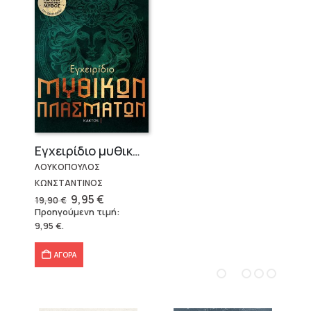
Εγχειρίδιο μυθικών πλασμάτων
ΛΟΥΚΟΠΟΥΛΟΣ
ΚΩΝΣΤΑΝΤΙΝΟΣ
Original
Η
9,95
€
19,90
€
price
τρέχουσα
Προηγούμενη τιμή:
was:
τιμή
9,95
€
.
19,90 €.
είναι:
9,95 €.
ΑΓΟΡΑ