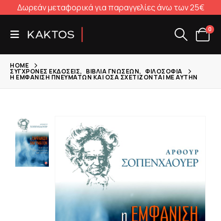
Δωρεάν μεταφορικά για παραγγελίες άνω των 25€
0
HOME
ΣΎΓΧΡΟΝΕΣ ΕΚΔΌΣΕΙΣ
,
ΒΙΒΛΊΑ ΓΝΏΣΕΩΝ
,
ΦΙΛΟΣΟΦΊΑ
Η ΕΜΦΆΝΙΣΗ ΠΝΕΥΜΆΤΩΝ ΚΑΙ ΌΣΑ ΣΧΕΤΊΖΟΝΤΑΙ ΜΕ ΑΥΤΉΝ