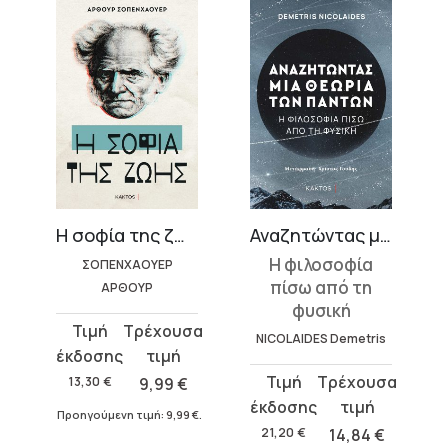
Η σοφία της ζωής – Άρθουρ Σοπενχάουερ
Αναζητώντας μια θεωρία των πάντων
Η φιλοσοφία
ΣΟΠΕΝΧΑΟΥΕΡ
πίσω από τη
ΑΡΘΟΥΡ
φυσική
Original
Η
NICOLAIDES Demetris
price
τρέχουσα
was:
τιμή
Original
Η
13,30
€
9,99
€
13,30 €.
είναι:
price
τρέχουσα
Προηγούμενη τιμή:
9,99
€
.
9,99 €.
was:
τιμή
21,20
€
14,84
€