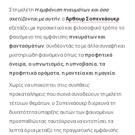
Στη μελέτη
Η εμφάνιση πνευμάτων και όσα
σχετίζονται με αυτήν
, ο
Άρθουρ Σοπενχάουερ
εξετάζει με προσεκτικό και φιλοσοφικό τρόπο το
φαινόμενο της εμφάνισης
πνευμάτων και
φαντασμάτων
, συνδέοντάς το με άλλα συναφή και
μυστηριώδη φαινόμενα όπως τα
προφητικά
όνειρα, ο υπνωτισμός, η υπνοβασία, τα
προφητικά οράματα, η μαντεία και η μαγεία
.
Χωρίς να υποκύπτει στις συνήθεις
προκαταλήψεις που συχνά συνοδεύουν τη μελέτη
τέτοιων θεμάτων, ο Σοπενχάουερ διερευνά τη
δυνατότητα ύπαρξης αυτών των φαινομένων,
προσπαθώντας ταυτόχρονα να εντοπίσει τα
λεπτά όρια μεταξύ της πραγματικής εμφάνισής