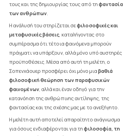
τους και της δημιουργίας τους από τη
φαντασία
των ανθρώπων
.
Η ανάλυσή του στηρίζεται σε
φιλοσοφικές και
μεταφυσικές βάσεις
, καταλήγοντας στο
συμπέρασμα ότι τέτοια φαινόμενα μπορούν
πράγματι να υπάρξουν, αλλά μόνο υπό αυστηρές
προϋποθέσεις. Μέσα από αυτή τη μελέτη, ο
Σοπενχάουερ προσφέρει όχι μόνο μια
βαθιά
φιλοσοφική θεώρηση των παραφυσικών
φαινομένων
, αλλά και έναν οδηγό για την
κατανόηση της ανθρώπινης αντίληψης, της
φαντασίας και της σχέσης μας με το ανεξήγητο.
Η μελέτη αυτή αποτελεί απαραίτητο ανάγνωσμα
για όσους ενδιαφέρονται για τη
φιλοσοφία, τη