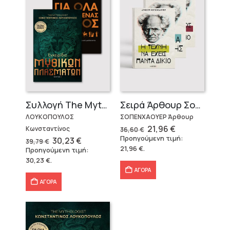
Σειρά Άρθουρ Σοπενχάουερ (3 βιβλία)
Συλλογή The Mythologist (2 βιβλία)
ΣΟΠΕΝΧΑΟΥΕΡ Άρθουρ
ΛΟΥΚΟΠΟΥΛΟΣ
Original
Η
21,96
€
Κωνσταντίνος
36,60
€
price
τρέχουσα
Προηγούμενη τιμή:
Original
Η
30,23
€
39,79
€
was:
τιμή
price
τρέχουσα
21,96
€
.
Προηγούμενη τιμή:
36,60 €.
είναι:
was:
τιμή
21,96 €.
30,23
€
.
39,79 €.
είναι:
30,23 €.
ΑΓΟΡΑ
ΑΓΟΡΑ