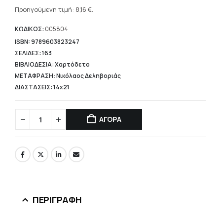
Η
was:
τρέχουσα
Προηγούμενη τιμή:
8,16
€
.
11,66 €.
τιμή
είναι:
ΚΩΔΙΚΟΣ:
005804
8,16 €.
ISBN: 9789603823247
ΣΕΛΙΔΕΣ: 163
ΒΙΒΛΙΟΔΕΣΙΑ: Χαρτόδετο
ΜΕΤΑΦΡΑΣΗ: Νικόλαος Δεληβοριάς
ΔΙΑΣΤΑΣΕΙΣ: 14x21
ΑΓΟΡΑ
ΠΕΡΙΓΡΑΦΉ