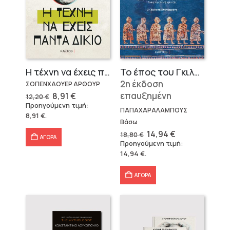
Η τέχνη να έχεις πάντα δίκιο – Άρθουρ Σοπενχάουερ
Το έπος του Γκιλγκαμές
2η έκδοση
ΣΟΠΕΝΧΑΟΥΕΡ ΑΡΘΟΥΡ
Original
Η
επαυξημένη
8,91
€
12,20
€
price
τρέχουσα
Προηγούμενη τιμή:
was:
τιμή
ΠΑΠΑΧΑΡΑΛΑΜΠΟΥΣ
8,91
€
.
12,20 €.
είναι:
Βάσω
8,91 €.
Original
Η
14,94
€
18,80
€
ΑΓΟΡΑ
price
τρέχουσα
Προηγούμενη τιμή:
was:
τιμή
14,94
€
.
18,80 €.
είναι:
14,94 €.
ΑΓΟΡΑ