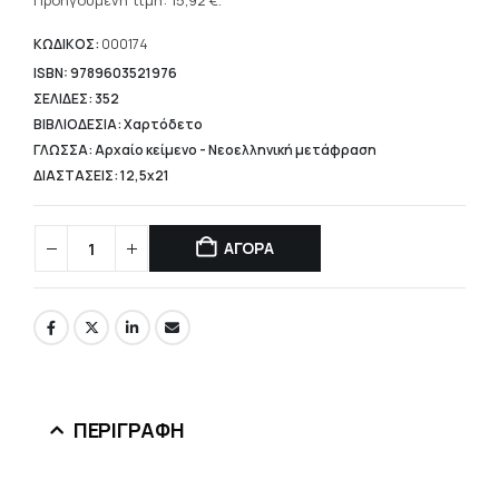
τρέχουσα
Προηγούμενη τιμή:
15,92
€
.
19,90 €.
τιμή
είναι:
ΚΩΔΙΚΟΣ:
000174
15,92 €.
ISBN: 9789603521976
ΣΕΛΙΔΕΣ: 352
ΒΙΒΛΙΟΔΕΣΙΑ: Χαρτόδετο
ΓΛΩΣΣΑ: Αρχαίο κείμενο - Νεοελληνική μετάφραση
ΔΙΑΣΤΑΣΕΙΣ: 12,5x21
ΑΓΟΡΑ
ΠΕΡΙΓΡΑΦΉ