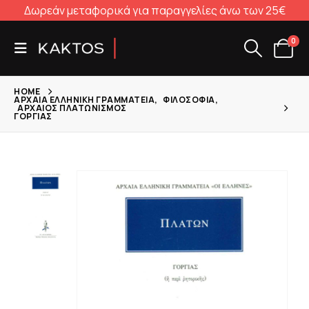
Δωρεάν μεταφορικά για παραγγελίες άνω των 25€
0
HOME
ΑΡΧΑΊΑ ΕΛΛΗΝΙΚΉ ΓΡΑΜΜΑΤΕΊΑ
,
ΦΙΛΟΣΟΦΊΑ
,
ΑΡΧΑΊΟΣ ΠΛΑΤΩΝΙΣΜΌΣ
ΓΟΡΓΊΑΣ