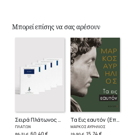
Μπορεί επίσης να σας αρέσουν
Σειρά Πλάτωνος Πολιτεία
Τα Εις εαυτόν (Επίτομο) – Μάρκος Αυρήλιος
ΠΛΑΤΩΝ
ΜΑΡΚΟΣ ΑΥΡΗΛΙΟΣ
Original
Η
Original
Η
60,40
€
15,74
€
86,31
€
19,90
€