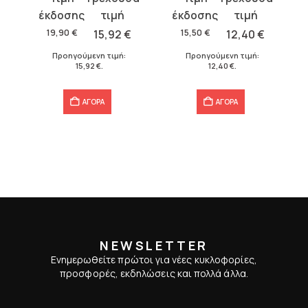
price
τρέχουσα
price
τρέχουσα
was:
τιμή
was:
τιμή
19,90
€
15,92
€
15,50
€
12,40
€
19,90 €.
είναι:
15,50 €.
είναι:
€
.
Προηγούμενη τιμή:
Προηγούμενη τιμή:
15,92 €.
12,40 €.
15,92
€
.
12,40
€
.
ΑΓΟΡΑ
ΑΓΟΡΑ
NEWSLETTER
Ενημερωθείτε πρώτοι για νέες κυκλοφορίες,
προσφορές, εκδηλώσεις και πολλά άλλα.