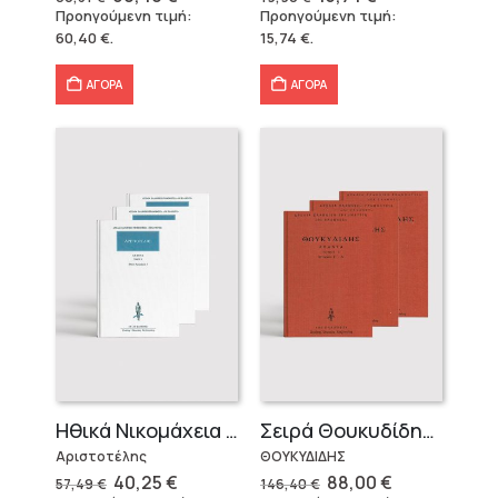
price
τρέχουσα
price
τρέχουσα
Προηγούμενη τιμή:
Προηγούμενη τιμή:
was:
τιμή
was:
τιμή
60,40
€
.
15,74
€
.
86,31 €.
είναι:
19,90 €.
είναι:
60,40 €.
15,74 €.
ΑΓΟΡΑ
ΑΓΟΡΑ
Ηθικά Νικομάχεια (3 τόμοι)
Σειρά Θουκυδίδης – Δεμένο (4 τόμοι)
Αριστοτέλης
ΘΟΥΚΥΔΙΔΗΣ
Original
Η
Original
Η
40,25
€
88,00
€
57,49
€
146,40
€
price
τρέχουσα
price
τρέχουσα