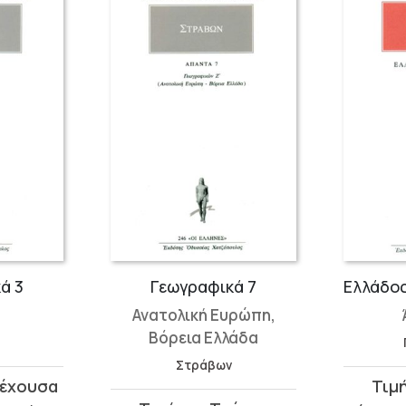
ά 3
Γεωγραφικά 7
Ανατολική Ευρώπη,
Βόρεια Ελλάδα
Στράβων
Original
Η