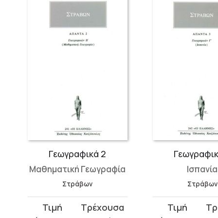
Γεωγραφικά 2
Γεωγραφικ
Μαθηματική Γεωγραφία
Ισπανία
Στράβων
Στράβων
Original
Η
Original
Η