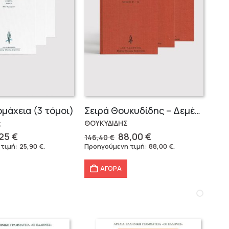
ομάχεια (3 τόμοι)
Σειρά Θουκυδίδης – Δεμένο (4 τόμοι)
ς
ΘΟΥΚΥΔΙΔΗΣ
ginal
Η
Original
Η
,25
€
88,00
€
146,40
€
ce
τρέχουσα
price
τρέχουσα
 τιμή:
25,90
€
.
Προηγούμενη τιμή:
88,00
€
.
:
τιμή
was:
τιμή
49 €.
είναι:
146,40 €.
είναι:
ΑΓΟΡΑ
40,25 €.
88,00 €.