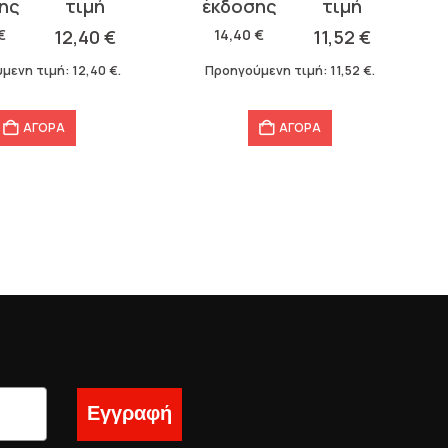
σα
price
τρέχουσα
was:
τιμή
€
12,40
€
14,40
€
11,52
€
14,40 €.
είναι:
μενη τιμή:
12,40
€
.
Προηγούμενη τιμή:
11,52
€
.
11,52 €.
ΑΓΟΡΑ
ΑΓΟΡΑ
Εγγραφή