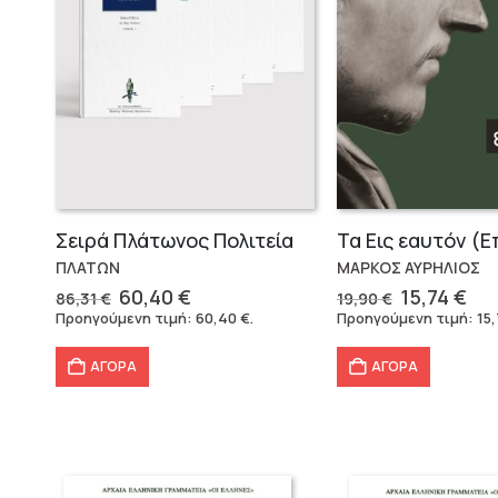
Σειρά Πλάτωνος Πολιτεία
ΠΛΑΤΩΝ
ΜΑΡΚΟΣ ΑΥΡΗΛΙΟΣ
Original
Η
Original
Η
60,40
€
15,74
€
86,31
€
19,90
€
price
τρέχουσα
price
τρ
Προηγούμενη τιμή:
60,40
€
.
Προηγούμενη τιμή:
15
was:
τιμή
was:
τι
86,31 €.
είναι:
19,90 €.
είν
ΑΓΟΡΑ
ΑΓΟΡΑ
60,40 €.
15,