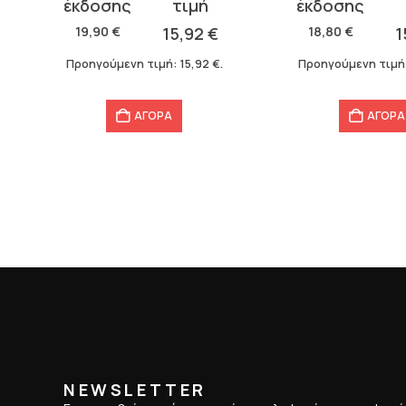
price
τρέχουσα
price
τρέχουσα
was:
τιμή
was:
τιμή
19,90
€
15,92
€
18,80
€
1
19,90 €.
είναι:
18,80 €.
είναι:
Προηγούμενη τιμή:
15,92
€
.
Προηγούμενη τιμή
15,92 €.
15,04 €.
ΑΓΟΡΑ
ΑΓΟΡΑ
NEWSLETTER