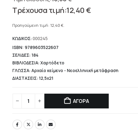
Original
12,40
€
price
Η
was:
τρέχουσα
Προηγούμενη τιμή:
12,40
€
.
15,50 €.
τιμή
ΚΩΔΙΚΟΣ:
000245
είναι:
12,40 €.
ISBN: 9789603522607
ΣΕΛΙΔΕΣ: 184
ΒΙΒΛΙΟΔΕΣΙΑ: Χαρτόδετο
ΓΛΩΣΣΑ: Αρχαίο κείμενο - Νεοελληνική μετάφραση
ΔΙΑΣΤΑΣΕΙΣ: 12,5x21
ΑΓΟΡΑ