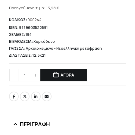
Η
was:
τρέχουσα
Προηγούμενη τιμή:
13,28
€
.
16,60 €.
τιμή
είναι:
ΚΩΔΙΚΟΣ:
000244
13,28 €.
ISBN: 9789603522591
ΣΕΛΙΔΕΣ: 184
ΒΙΒΛΙΟΔΕΣΙΑ: Χαρτόδετο
ΓΛΩΣΣΑ: Αρχαίο κείμενο - Νεοελληνική μετάφραση
ΔΙΑΣΤΑΣΕΙΣ: 12,5x21
ΑΓΟΡΑ
ΠΕΡΙΓΡΑΦΉ