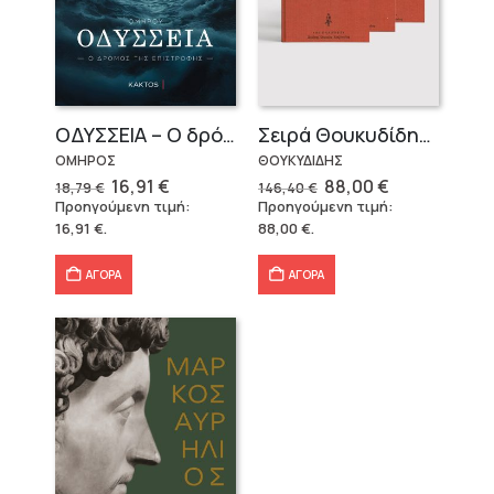
OΔΥΣΣΕΙΑ – Ο δρόμος της επιστροφής
Σειρά Θουκυδίδης – Δεμένο (4 τόμοι)
ΟΜΗΡΟΣ
ΘΟΥΚΥΔΙΔΗΣ
Original
Η
Original
Η
16,91
€
88,00
€
18,79
€
146,40
€
price
τρέχουσα
price
τρέχουσα
Προηγούμενη τιμή:
Προηγούμενη τιμή:
was:
τιμή
was:
τιμή
16,91
€
.
88,00
€
.
18,79 €.
είναι:
146,40 €.
είναι:
16,91 €.
88,00 €.
ΑΓΟΡΑ
ΑΓΟΡΑ