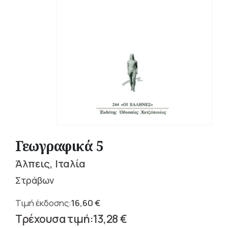
Γεωγραφικά 5
Άλπεις, Ιταλία
Στράβων
16,60
€
Original
13,28
€
price