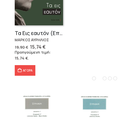
Τα Εις εαυτόν (Επίτομο) – Μάρκος Αυρήλιος
ΜΑΡΚΟΣ ΑΥΡΗΛΙΟΣ
Original
Η
15,74
€
19,90
€
price
τρέχουσα
Προηγούμενη τιμή:
was:
τιμή
15,74
€
.
19,90 €.
είναι:
15,74 €.
ΑΓΟΡΑ