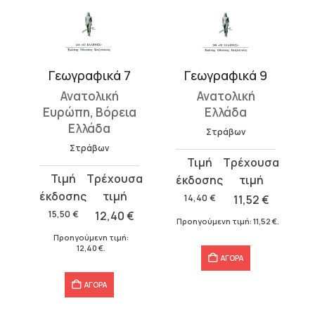
Γεωγραφικά 7
Γεωγραφικά 9
Ανατολική
Ανατολική
Ευρώπη, Βόρεια
Ελλάδα
Ελλάδα
Στράβων
Στράβων
Original
Η
Original
Η
price
τρέχουσα
price
τρέχουσα
was:
τιμή
14,40
€
11,52
€
was:
τιμή
14,40 €.
είναι:
15,50
€
12,40
€
Προηγούμενη τιμή:
11,52
€
.
15,50 €.
είναι:
11,52 €.
Προηγούμενη τιμή:
12,40 €.
12,40
€
.
ΑΓΟΡΑ
ΑΓΟΡΑ