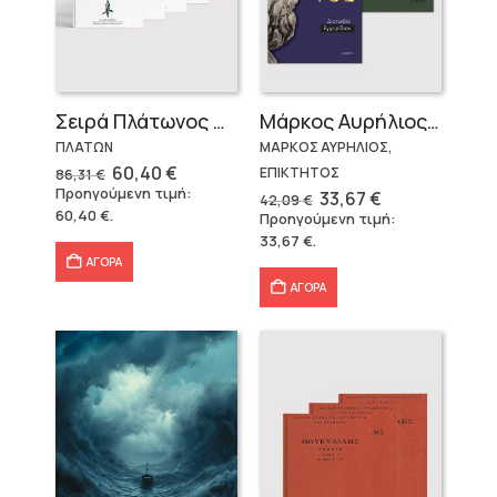
Σειρά Πλάτωνος Πολιτεία
Μάρκος Αυρήλιος & Επίκτητος (Επίτομα)
ΠΛΑΤΩΝ
ΜΑΡΚΟΣ ΑΥΡΗΛΙΟΣ,
Original
Η
60,40
€
ΕΠΙΚΤΗΤΟΣ
86,31
€
price
τρέχουσα
Προηγούμενη τιμή:
Original
Η
33,67
€
42,09
€
was:
τιμή
price
τρέχουσα
60,40
€
.
Προηγούμενη τιμή:
86,31 €.
είναι:
was:
τιμή
60,40 €.
33,67
€
.
42,09 €.
είναι:
33,67 €.
ΑΓΟΡΑ
ΑΓΟΡΑ