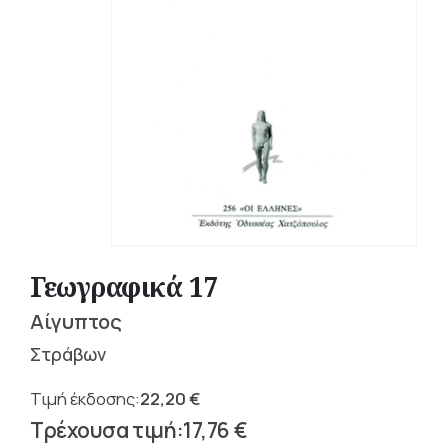
Γεωγραφικά 17
Αίγυπτος
Στράβων
22,20
€
Original
17,76
€
price