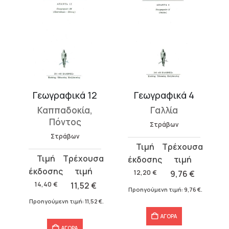
Γεωγραφικά 12
Γεωγραφικά 4
Καππαδοκία,
Γαλλία
Πόντος
Στράβων
Στράβων
Original
Η
Original
Η
price
τρέχουσα
price
τρέχουσα
was:
τιμή
12,20
€
9,76
€
was:
τιμή
12,20 €.
είναι:
14,40
€
11,52
€
Προηγούμενη τιμή:
9,76
€
.
14,40 €.
είναι:
9,76 €.
Προηγούμενη τιμή:
11,52
€
.
11,52 €.
€
.
ΑΓΟΡΑ
ΑΓΟΡΑ