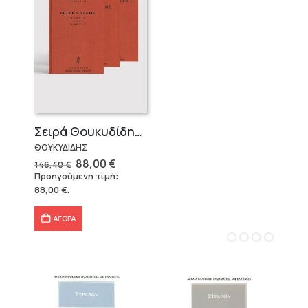
Σειρά Θουκυδίδης – Δεμένο (4 τόμοι)
ΘΟΥΚΥΔΙΔΗΣ
Original
Η
88,00
€
146,40
€
price
τρέχουσα
Προηγούμενη τιμή:
was:
τιμή
88,00
€
.
146,40 €.
είναι:
88,00 €.
ΑΓΟΡΑ