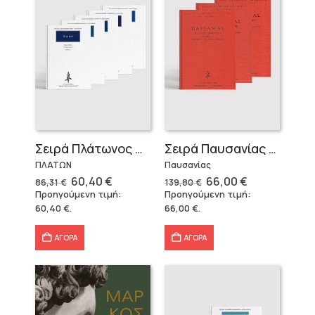
Σειρά Πλάτωνος Πολιτεία
Σειρά Παυσανίας – Δεμένο (3 τόμοι)
ΠΛΑΤΩΝ
Παυσανίας
Original
Η
Original
Η
60,40
€
66,00
€
86,31
€
139,80
€
price
τρέχουσα
price
τρέχουσα
Προηγούμενη τιμή:
Προηγούμενη τιμή:
was:
τιμή
was:
τιμή
60,40
€
.
66,00
€
.
86,31 €.
είναι:
139,80 €.
είναι:
60,40 €.
66,00 €.
ΑΓΟΡΑ
ΑΓΟΡΑ