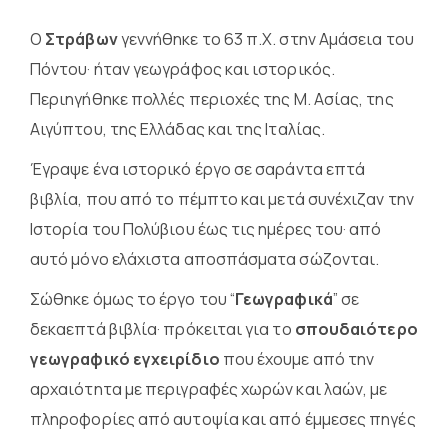
Ο
Στράβων
γεννήθηκε το 63 π.Χ. στην Αμάσεια του
Πόντου· ήταν γεωγράφος και ιστορικός.
Περιηγήθηκε πολλές περιοχές της Μ. Ασίας, της
Αιγύπτου, της Ελλάδας και της Ιταλίας.
Έγραψε ένα ιστορικό έργο σε σαράντα επτά
βιβλία, που από το πέμπτο και μετά συνέχιζαν την
Ιστορία του Πολύβιου έως τις ημέρες του· από
αυτό μόνο ελάχιστα αποσπάσματα σώζονται.
Σώθηκε όμως το έργο του “
Γεωγραφικά
” σε
δεκαεπτά βιβλία· πρόκειται για το
σπουδαιότερο
γεωγραφικό εγχειρίδιο
που έχουμε από την
αρχαιότητα με περιγραφές χωρών και λαών, με
πληροφορίες από αυτοψία και από έμμεσες πηγές