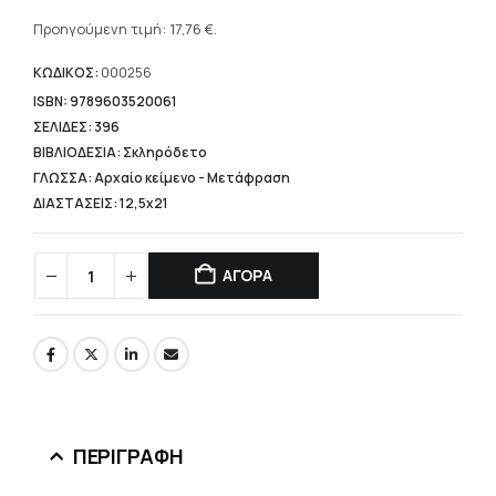
Η
was:
τρέχουσα
Προηγούμενη τιμή:
17,76
€
.
22,20 €.
τιμή
είναι:
ΚΩΔΙΚΟΣ:
000256
17,76 €.
ISBN: 9789603520061
ΣΕΛΙΔΕΣ: 396
ΒΙΒΛΙΟΔΕΣΙΑ: Σκληρόδετο
ΓΛΩΣΣΑ: Αρχαίο κείμενο - Μετάφραση
ΔΙΑΣΤΑΣΕΙΣ: 12,5x21
ΑΓΟΡΑ
ΠΕΡΙΓΡΑΦΉ