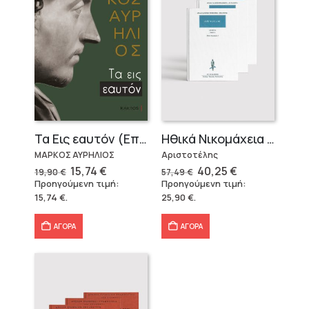
Τα Εις εαυτόν (Επίτομο) – Μάρκος Αυρήλιος
Ηθικά Νικομάχεια (3 τόμοι)
ΜΑΡΚΟΣ ΑΥΡΗΛΙΟΣ
Αριστοτέλης
Original
Η
Original
Η
15,74
€
40,25
€
19,90
€
57,49
€
price
τρέχουσα
price
τρέχουσα
Προηγούμενη τιμή:
Προηγούμενη τιμή:
was:
τιμή
was:
τιμή
15,74
€
.
25,90
€
.
19,90 €.
είναι:
57,49 €.
είναι:
15,74 €.
40,25 €.
ΑΓΟΡΑ
ΑΓΟΡΑ