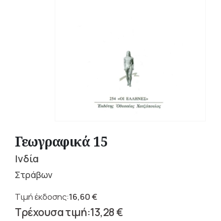
Γεωγραφικά 15
Ινδία
Στράβων
16,60
€
Original
13,28
€
price