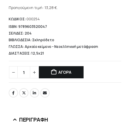
Η
was:
τρέχουσα
Προηγούμενη τιμή:
13,28
€
.
16,60 €.
τιμή
είναι:
ΚΩΔΙΚΟΣ:
000254
13,28 €.
ISBN: 9789603520047
ΣΕΛΙΔΕΣ: 204
ΒΙΒΛΙΟΔΕΣΙΑ: Σκληρόδετο
ΓΛΩΣΣΑ: Αρχαίο κείμενο - Νεοελληνική μετάφραση
ΔΙΑΣΤΑΣΕΙΣ: 12,5x21
ΑΓΟΡΑ
ΠΕΡΙΓΡΑΦΉ