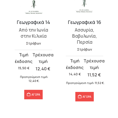
Γεωγραφικά 14
Γεωγραφικά 16
Από την Ιωνία
Ασσυρία,
στην Κιλικία
Βαβυλωνία,
Περσία
Στράβων
Στράβων
Original
Η
Original
Η
price
τρέχουσα
price
τρέχουσα
was:
τιμή
15,50
€
12,40
€
was:
τιμή
15,50 €.
είναι:
14,40
€
11,52
€
Προηγούμενη τιμή:
14,40 €.
είναι:
12,40 €.
12,40
€
.
Προηγούμενη τιμή:
11,52
€
.
11,52 €.
ΑΓΟΡΑ
ΑΓΟΡΑ