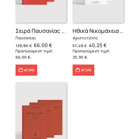
Σειρά Παυσανίας – Δεμένο (3 τόμοι)
Ηθικά Νικομάχεια (3 τόμοι)
Παυσανίας
Αριστοτέλης
Original
Η
Original
Η
66,00
€
40,25
€
139,80
€
57,49
€
price
τρέχουσα
price
τρέχουσα
Προηγούμενη τιμή:
Προηγούμενη τιμή:
was:
τιμή
was:
τιμή
66,00
€
.
25,90
€
.
139,80 €.
είναι:
57,49 €.
είναι:
66,00 €.
40,25 €.
ΑΓΟΡΑ
ΑΓΟΡΑ