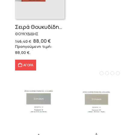
Σειρά Θουκυδίδης – Δεμένο (4 τόμοι)
ΘΟΥΚΥΔΙΔΗΣ
Original
Η
88,00
€
146,40
€
price
τρέχουσα
Προηγούμενη τιμή:
was:
τιμή
88,00
€
.
146,40 €.
είναι:
88,00 €.
ΑΓΟΡΑ