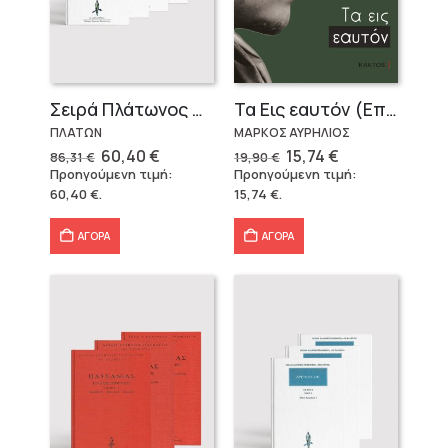
Σειρά Πλάτωνος Πολιτεία
Τα Εις εαυτόν (Επίτομο) – Μάρκος Αυρήλιος
ΠΛΑΤΩΝ
ΜΑΡΚΟΣ ΑΥΡΗΛΙΟΣ
Original
Η
Original
Η
60,40
€
15,74
€
86,31
€
19,90
€
price
τρέχουσα
price
τρέχουσα
Προηγούμενη τιμή:
Προηγούμενη τιμή:
was:
τιμή
was:
τιμή
60,40
€
.
15,74
€
.
86,31 €.
είναι:
19,90 €.
είναι:
60,40 €.
15,74 €.
ΑΓΟΡΑ
ΑΓΟΡΑ