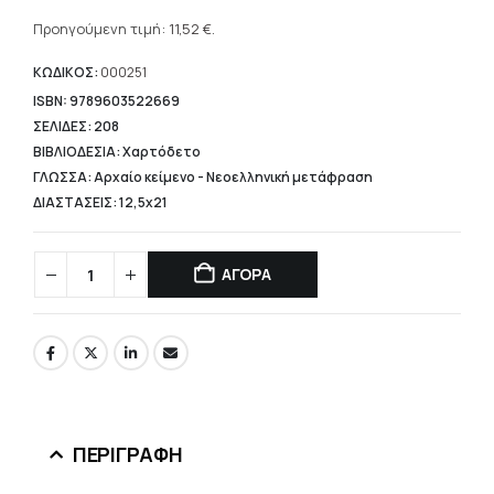
Η
was:
τρέχουσα
Προηγούμενη τιμή:
11,52
€
.
14,40 €.
τιμή
είναι:
ΚΩΔΙΚΟΣ:
000251
11,52 €.
ISBN: 9789603522669
ΣΕΛΙΔΕΣ: 208
ΒΙΒΛΙΟΔΕΣΙΑ: Χαρτόδετο
ΓΛΩΣΣΑ: Αρχαίο κείμενο - Νεοελληνική μετάφραση
ΔΙΑΣΤΑΣΕΙΣ: 12,5x21
ΑΓΟΡΑ
ΠΕΡΙΓΡΑΦΉ