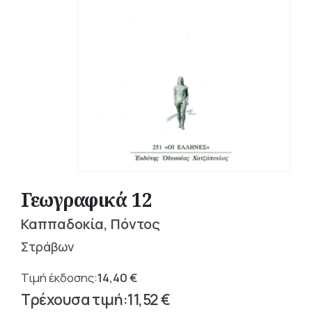
Γεωγραφικά 12
Καππαδοκία, Πόντος
Στράβων
14,40
€
Original
11,52
€
price