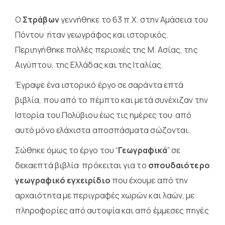
Ο
Στράβων
γεννήθηκε το 63 π.Χ. στην Αμάσεια του
Πόντου· ήταν γεωγράφος και ιστορικός.
Περιηγήθηκε πολλές περιοχές της Μ. Ασίας, της
Αιγύπτου, της Ελλάδας και της Ιταλίας.
Έγραψε ένα ιστορικό έργο σε σαράντα επτά
βιβλία, που από το πέμπτο και μετά συνέχιζαν την
Ιστορία του Πολύβιου έως τις ημέρες του· από
αυτό μόνο ελάχιστα αποσπάσματα σώζονται.
Σώθηκε όμως το έργο του “
Γεωγραφικά
” σε
δεκαεπτά βιβλία· πρόκειται για το
σπουδαιότερο
γεωγραφικό εγχειρίδιο
που έχουμε από την
αρχαιότητα με περιγραφές χωρών και λαών, με
πληροφορίες από αυτοψία και από έμμεσες πηγές