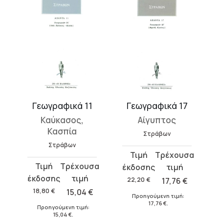
Γεωγραφικά 11
Γεωγραφικά 17
Καύκασος,
Αίγυπτος
Κασπία
Στράβων
Στράβων
Original
Η
Original
Η
price
τρέχουσα
price
τρέχουσα
was:
τιμή
22,20
€
17,76
€
was:
τιμή
22,20 €.
είναι:
18,80
€
15,04
€
Προηγούμενη τιμή:
18,80 €.
είναι:
17,76 €.
17,76
€
.
Προηγούμενη τιμή:
15,04 €.
15,04
€
.