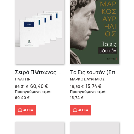
Σειρά Πλάτωνος Πολιτεία
Τα Εις εαυτόν (Επίτομο) – Μάρκος Αυρήλιος
ΠΛΑΤΩΝ
ΜΑΡΚΟΣ ΑΥΡΗΛΙΟΣ
Original
Η
Original
Η
60,40
€
15,74
€
86,31
€
19,90
€
price
τρέχουσα
price
τρέχουσα
Προηγούμενη τιμή:
Προηγούμενη τιμή:
was:
τιμή
was:
τιμή
60,40
€
.
15,74
€
.
86,31 €.
είναι:
19,90 €.
είναι:
60,40 €.
15,74 €.
ΑΓΟΡΑ
ΑΓΟΡΑ