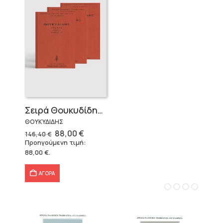
Σειρά Θουκυδίδης – Δεμένο (4 τόμοι)
ΘΟΥΚΥΔΙΔΗΣ
Original
Η
88,00
€
146,40
€
price
τρέχουσα
Προηγούμενη τιμή:
was:
τιμή
88,00
€
.
146,40 €.
είναι:
88,00 €.
ΑΓΟΡΑ