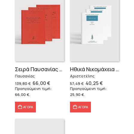
Σειρά Παυσανίας – Δεμένο (3 τόμοι)
Ηθικά Νικομάχεια (3 τόμοι)
Παυσανίας
Αριστοτέλης
Original
Η
Original
Η
66,00
€
40,25
€
139,80
€
57,49
€
price
τρέχουσα
price
τρέχουσα
Προηγούμενη τιμή:
Προηγούμενη τιμή:
was:
τιμή
was:
τιμή
66,00
€
.
25,90
€
.
139,80 €.
είναι:
57,49 €.
είναι:
66,00 €.
40,25 €.
ΑΓΟΡΑ
ΑΓΟΡΑ