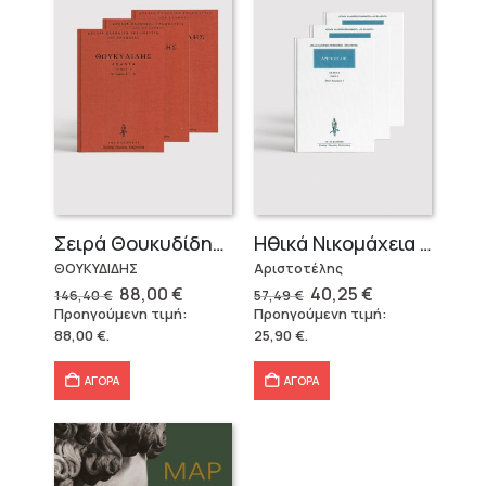
Σειρά Θουκυδίδης – Δεμένο (4 τόμοι)
Ηθικά Νικομάχεια (3 τόμοι)
ΘΟΥΚΥΔΙΔΗΣ
Αριστοτέλης
Original
Η
Original
Η
88,00
€
40,25
€
146,40
€
57,49
€
price
τρέχουσα
price
τρέχουσα
Προηγούμενη τιμή:
Προηγούμενη τιμή:
was:
τιμή
was:
τιμή
88,00
€
.
25,90
€
.
146,40 €.
είναι:
57,49 €.
είναι:
88,00 €.
40,25 €.
ΑΓΟΡΑ
ΑΓΟΡΑ