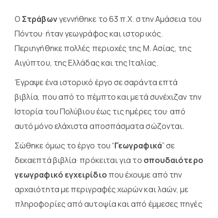
Ο
Στράβων
γεννήθηκε το 63 π.Χ. στην Αμάσεια του
Πόντου· ήταν γεωγράφος και ιστορικός.
Περιηγήθηκε πολλές περιοχές της Μ. Ασίας, της
Αιγύπτου, της Ελλάδας και της Ιταλίας.
Έγραψε ένα ιστορικό έργο σε σαράντα επτά
βιβλία, που από το πέμπτο και μετά συνέχιζαν την
Ιστορία του Πολύβιου έως τις ημέρες του· από
αυτό μόνο ελάχιστα αποσπάσματα σώζονται.
Σώθηκε όμως το έργο του “
Γεωγραφικά
” σε
δεκαεπτά βιβλία· πρόκειται για το
σπουδαιότερο
γεωγραφικό εγχειρίδιο
που έχουμε από την
αρχαιότητα με περιγραφές χωρών και λαών, με
πληροφορίες από αυτοψία και από έμμεσες πηγές