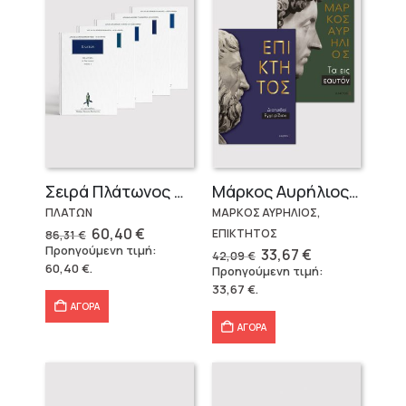
Σειρά Πλάτωνος Πολιτεία
Μάρκος Αυρήλιος & Επίκτητος (Επίτομα)
ΠΛΑΤΩΝ
ΜΑΡΚΟΣ ΑΥΡΗΛΙΟΣ,
Original
Η
60,40
€
ΕΠΙΚΤΗΤΟΣ
86,31
€
price
τρέχουσα
Προηγούμενη τιμή:
Original
Η
33,67
€
42,09
€
was:
τιμή
price
τρέχουσα
60,40
€
.
Προηγούμενη τιμή:
86,31 €.
είναι:
was:
τιμή
60,40 €.
33,67
€
.
42,09 €.
είναι:
33,67 €.
ΑΓΟΡΑ
ΑΓΟΡΑ