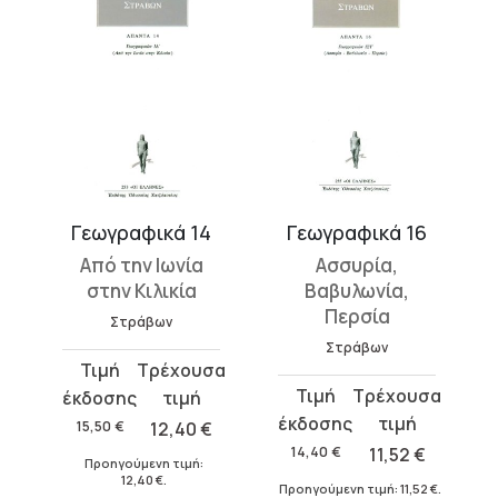
Γεωγραφικά 14
Γεωγραφικά 16
Από την Ιωνία
Ασσυρία,
στην Κιλικία
Βαβυλωνία,
Περσία
Στράβων
Στράβων
Original
Η
Original
Η
price
τρέχουσα
price
τρέχουσα
was:
τιμή
15,50
€
12,40
€
was:
τιμή
15,50 €.
είναι:
14,40
€
11,52
€
Προηγούμενη τιμή:
14,40 €.
είναι:
12,40 €.
12,40
€
.
€
.
Προηγούμενη τιμή:
11,52
€
.