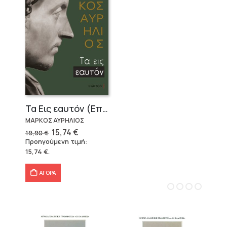
Τα Εις εαυτόν (Επίτομο) – Μάρκος Αυρήλιος
ΜΑΡΚΟΣ ΑΥΡΗΛΙΟΣ
Original
Η
15,74
€
19,90
€
price
τρέχουσα
Προηγούμενη τιμή:
was:
τιμή
15,74
€
.
19,90 €.
είναι:
15,74 €.
ΑΓΟΡΑ