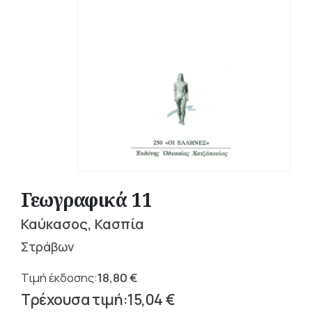
Γεωγραφικά 11
Καύκασος, Κασπία
Στράβων
18,80
€
Original
15,04
€
price