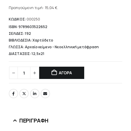
Η
was:
τρέχουσα
Προηγούμενη τιμή:
15,04
€
.
18,80 €.
τιμή
είναι:
ΚΩΔΙΚΟΣ:
000250
15,04 €.
ISBN: 9789603522652
ΣΕΛΙΔΕΣ: 192
ΒΙΒΛΙΟΔΕΣΙΑ: Χαρτόδετο
ΓΛΩΣΣΑ: Αρχαίο κείμενο - Νεοελληνική μετάφραση
ΔΙΑΣΤΑΣΕΙΣ: 12,5x21
ΑΓΟΡΑ
ΠΕΡΙΓΡΑΦΉ