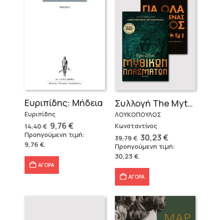
Ευριπίδης: Μήδεια
Συλλογή The Mythologist (2 βιβλία)
Ευριπίδης
ΛΟΥΚΟΠΟΥΛΟΣ
Original
Η
9,76
€
Κωνσταντίνος
14,40
€
price
τρέχουσα
Προηγούμενη τιμή:
Original
Η
30,23
€
39,79
€
was:
τιμή
price
τρέχουσα
9,76
€
.
Προηγούμενη τιμή:
14,40 €.
είναι:
was:
τιμή
9,76 €.
30,23
€
.
39,79 €.
είναι:
30,23 €.
ΑΓΟΡΑ
ΑΓΟΡΑ