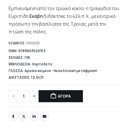
τιμή
Εμπνευσμένη από τον τρωικό κύκλο, η τραγωδία του
είναι:
9,76 €.
Ευριπίδη
Εκάβη
διδάχτηκε το 424 π.Χ., με κεντρικό
πρόσωπο την βασίλισσα της Τροίας, μετά την
πτώση της πόλης.
ΚΩΔΙΚΟΣ:
000005
ISBN: 9789603520313
ΣΕΛΙΔΕΣ: 136
ΒΙΒΛΙΟΔΕΣΙΑ: Χαρτόδετο
ΓΛΩΣΣΑ: Αρχαίο κείμενο - Νεοελληνική μετάφραση
ΔΙΑΣΤΑΣΕΙΣ: 12,5x21
ΑΓΟΡΑ