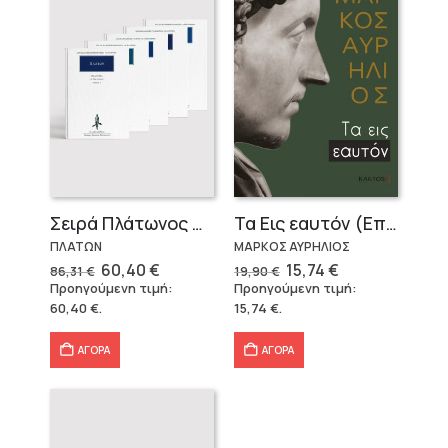
Σειρά Πλάτωνος Πολιτεία
Τα Εις εαυτόν (Επίτομο) – Μάρκος Αυρήλιος
ΠΛΑΤΩΝ
ΜΑΡΚΟΣ ΑΥΡΗΛΙΟΣ
Original
Η
Original
Η
60,40
€
15,74
€
86,31
€
19,90
€
price
τρέχουσα
price
τρέχουσα
Προηγούμενη τιμή:
Προηγούμενη τιμή:
was:
τιμή
was:
τιμή
60,40
€
.
15,74
€
.
86,31 €.
είναι:
19,90 €.
είναι:
60,40 €.
15,74 €.
ΑΓΟΡΑ
ΑΓΟΡΑ