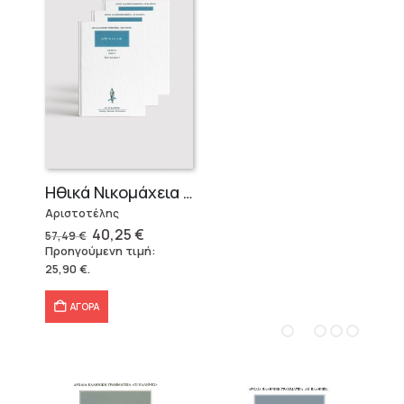
Ηθικά Νικομάχεια (3 τόμοι)
Αριστοτέλης
Original
Η
40,25
€
57,49
€
price
τρέχουσα
Προηγούμενη τιμή:
was:
τιμή
25,90
€
.
57,49 €.
είναι:
40,25 €.
ΑΓΟΡΑ